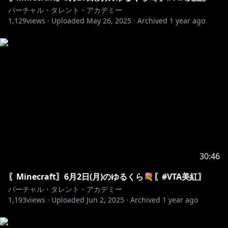
バーチャル・タレント・アカデミー
1,129
https://forms.gle/mDevEDdaekJNL51w6
views ·
Uploaded
May 26, 2025
·
Archived
1 year ago
https://x.com/miku_vta
♪••┈┈┈┈┈┈┈┈┈┈┈┈┈┈┈┈┈┈••♪
〖お借りした素材〗
・OKUMONOさま
・いらすとやさま
・sozainabeさま(
https://sozainabe.com
)
・お茶処さま
30:46
・はいしんツールキットさま
〖Minecraft〗6月2日(月)のゆるくら💐〖#VTA美紅〗
・
https://youtu.be/Ae31eVyV9mg?feature=shared
バーチャル・タレント・アカデミー
1,193
views ·
Uploaded
Jun 2, 2025
·
Archived
1 year ago
https://www.anycolor.co.jp/privacy