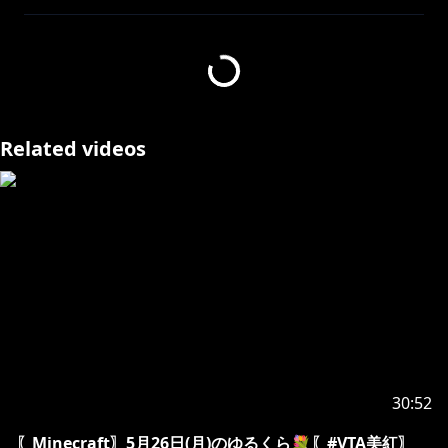
平日15:00～15:30からの定期コンテンツ！
その名も「ゆるり、午後のみくらふと」🌲
作業や移動、お休みのお供にさくっと見れる！聞ける！
をコンセプトに、ゆるりと心穏やかになれるような時間
Related videos
をお届けします💐
あなたの午後が素敵なものになりますように！
アーカイブで見てくださっているリスナーさんも！
お忙しい中見てくださってありがとう！
♪••┈┈┈┈┈┈┈┈┈┈┈┈┈┈┈┈┈┈••♪
〖ハッシュタグ〗
#VTA美紅
30:52
#VTA新米ガールズバンド生
〖Minecraft〗5月26日(月)のゆるくら💐〖#VTA美紅〗