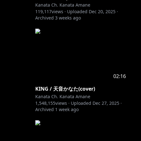
Kanata Ch. Kanata Amane
119,117
views ·
Uploaded
Dec 20, 2025
·
Archived
3 weeks ago
02:16
KING / 天音かなた(cover)
Kanata Ch. Kanata Amane
1,548,155
views ·
Uploaded
Dec 27, 2025
·
Archived
1 week ago