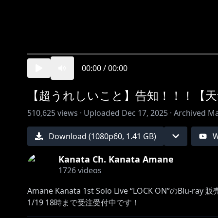
00:00
/
00:00
【超うれしいこと】告知！！！【天
510,625
views ·
Uploaded
Dec 17, 2025
·
Archived
Ma
Download (
1080
p
60
,
1.41 GB
)
W
Kanata Ch. Kanata Amane
1726
videos
Amane Kanata 1st Solo Live “LOCK ON”のBlu-ra
https://shop.hololivepro.com/products/amanekanat