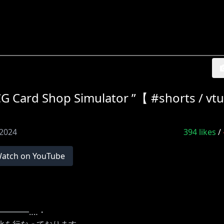
hop Simulator ”【 #shorts / vtub
 2024
394
likes
/
atch on YouTube
━━━━‥‥・