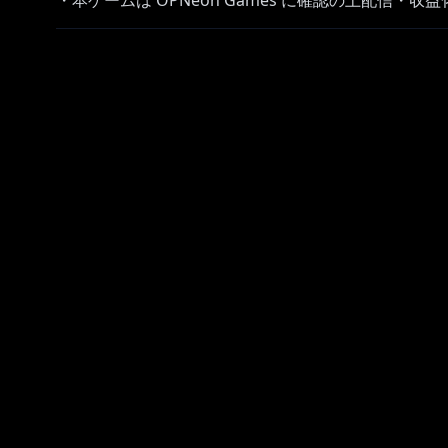
・本ゲームは OPNeon Games に確認の上配信・
・‥‥━━━━━━━━━━━━━━━━━━━━━━
羽継烏有
https://twitter.com/utsugiuyu
youtube.com/channel/UCgRqGV1gBf2Esxh0Tz1vxzw
https://www.twitch.tv/utsugiuyu_uproar
▼サムネ
@ayakirasta さん
・‥‥━━━━━━━━━━━━━━━━━━━━━━
https://shop.hololivepro.com/products/holostars_
AGF2024出展決定！