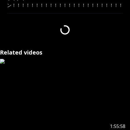
ン！！！！！！！！！！！！！！！！！！！！！！！！
！！！！！！！！！！！！！！！！！！！！！！！！！
！！！！！！！！！！！！！！！！！！！！！！！！！
！！！！！！！！
サムネイラスト：憂姫はぐれマッマ
Related videos
⋈ －－－－－－－－－－－－－－－－－－－－－⋈
https://twitter.com/usadapekora
ハッシュタグ #ぺこらいぶ でツイート🎶
本動画のゲームプレイ映像は、株式会社スクウェア・エ
ニックスの許諾を受けて使用しています。
この動画で利用している株式会社スクウェア・エニック
スを代表とする共同著作者が権利を所有する著作物及び
1:55:58