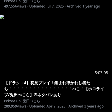
Pekora Ch. 兎田ぺこら
dm81E1llLhOQ/join
497,556
views ·
Uploaded
Jul 7, 2025
·
Archived
1 year ago
⋈ －－－－－－－－－－－－－－－－－－－－－⋈
※ホロライブプロダクションから未成年の視聴者の方々
へのお願い
[カバー 未成年者の方々へ]で検索してお読みいただく
か、下記リンクをご確認の上、
https://hololivepro.com/request-to-minors/
5:03:08
【ドラクエ4】初見プレイ！集まれ導かれし者た
ち！！！！！！！！！！！！！！！！ぺこ！【ホロライ
ブ/兎田ぺこら】※ネタバレあり
Pekora Ch. 兎田ぺこら
289,959
views ·
Uploaded
Apr 9, 2023
·
Archived
3 years ago