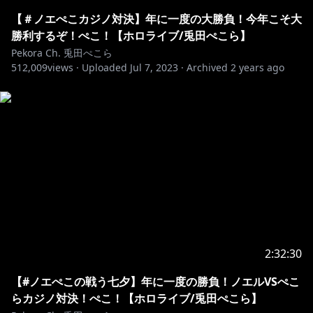
スギヤマ工房有限会社が権利を所有する楽曲の転載・配
布は禁止いたします。
【＃ノエぺこカジノ対決】年に一度の大勝負！今年こそ大
© 1995 ARMOR PROJECT/BIRD STUDIO/HEART
勝利するぞ！ぺこ！【ホロライブ/兎田ぺこら】
BEAT/SQUARE ENIX All Rights Reserved.
Pekora Ch. 兎田ぺこら
512,009
© SUGIYAMA KOBO
views ·
Uploaded
Jul 7, 2023
·
Archived
2 years ago
⋈ －－－－－－－－－－－－－－－－－－－－－⋈
▷メンバーシップはじめました！！
【特典】
■専用スタンプの追加！名前の横にメンバーバッチも付
くぺこ！
■メンバー限定での生放送が随時あるぺこ！
■定期的にコミュニティに壁紙やイラストの追加がある
YO！
2:32:30
【#ノエぺこの戦う七夕】年に一度の勝負！ノエルVSぺこ
らカジノ対決！ぺこ！【ホロライブ/兎田ぺこら】
https://www.youtube.com/channel/UC1DCedRgGHB