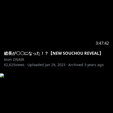
3:47:42
総長が〇〇になった！？【NEW SOUCHOU REVEAL】
kson ONAIR
62,625
views ·
Uploaded
Jan 29, 2023
·
Archived
3 years ago