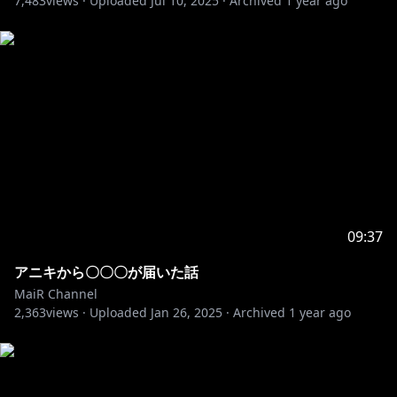
7,483
views ·
Uploaded
Jul 10, 2025
·
Archived
1 year ago
09:37
アニキから〇〇〇が届いた話
MaiR Channel
2,363
views ·
Uploaded
Jan 26, 2025
·
Archived
1 year ago