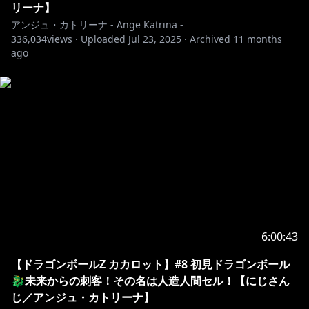
OP②Illust：大川ぶくぶ 様
リーナ】
https://twitter.com/bkub_comic
アンジュ・カトリーナ - Ange Katrina -
336,034
views ·
Uploaded
Jul 23, 2025
·
Archived
11 months
その他音楽：DOVA-SYNDROME様 / Audiostock様
ago
🎥￤チャプター
￣￣￣￣￣￣￣￣￣￣￣￣￣￣￣￣￣￣￣￣￣￣￣￣￣
￣￣￣￣￣￣￣￣
0:00~
2:35~開始
⚖️￤メンバーシップについて
￣￣￣￣￣￣￣￣￣￣￣￣￣￣￣￣￣￣￣￣￣￣￣￣￣
6:00:43
￣￣￣￣￣￣￣￣
【ドラゴンボールZ カカロット】#8 初見ドラゴンボール
特典①┃可愛いバッジが名前の隣につく
🐉未来からの刺客！その名は人造人間セル！【にじさん
特典②┃オリジナルの絵文字がつかえる！
じ／アンジュ・カトリーナ】
特典③┃たまに行われるメンバー限定の配信が視聴可