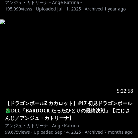
アンジュ・カトリーナ - Ange Katrina -
能に！
195,990
views ·
Uploaded
Jul 11, 2025
·
Archived
1 year ago
特典④┃毎月メンバー限定壁紙配布中！
登録はこちら：
https://www.youtube.com/channel/UCHVXbQzkl3rD
fsXWo8xi2qw/join
📪￤その他情報・URLなど
￣￣￣￣￣￣￣￣￣￣￣￣￣￣￣￣￣￣￣￣￣￣￣￣￣
￣￣￣￣￣
Twitter：
https://twitter.com/ange_katrina_
5:22:58
マシュマロ：
https://marshmallow-
qa.com/ange_katrina_
【ドラゴンボールZ カカロット】#17 初見ドラゴンボール
🐉DLC「BARDOCK たったひとりの最終決戦」【にじさ
にじさんじbooth：
https://nijisanji.booth.pm/
んじ／アンジュ・カトリーナ】
にじさんじオフィシャルストア：
アンジュ・カトリーナ - Ange Katrina -
https://shop.nijisanji.jp/
99,675
views ·
Uploaded
Sep 14, 2025
·
Archived
7 months ago
にじさんじ公式HP：
https://www.nijisanji.jp/