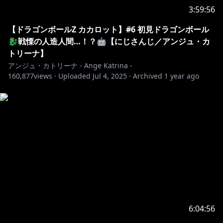
3:59:56
🌟￤グッズ・ボイス発売中！
￣￣￣￣￣￣￣￣￣￣￣￣￣￣￣￣￣￣￣￣￣￣￣￣￣
【ドラゴンボールZ カカロット】#6 初見ドラゴンボール
￣￣￣￣￣￣￣￣
🐉戦慄の人造人間…！？🤖【にじさんじ／アンジュ・カ
トリーナ】
https://shop.nijisanji.jp/SSZS-45621.html
アンジュ・カトリーナ - Ange Katrina -
160,877
views ·
Uploaded
Jul 4, 2025
·
Archived
1 year ago
その他アンジュグッズ：
https://shop.nijisanji.jp/search?
cgid=1068&pageNo=5&start=80&sz=12
【常設ボイス】にじさんじ季節ボイス【2019年4月～
https://shop.nijisanji.jp/s/niji/item/detail/dig-00198?
ima=0041
🎵初のソロオジリナル楽曲「Alche Miss Katrina」投稿
しました！
6:04:56
YouTube：
https://youtu.be/Q8NjemtU-NI