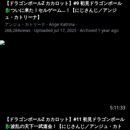
【ドラゴンボールZ カカロット】#9 初見ドラゴンボール
各ストア：
https://linkco.re/R2ntxeEe
🐉ついに来た！セルゲーム…！【にじさんじ／アンジ
ュ・カトリーナ】
アンジュ・カトリーナ - Ange Katrina -
📺￤配信について
268,284
views ·
Uploaded
Jul 17, 2025
·
Archived
1 year ago
￣￣￣￣￣￣￣￣￣￣￣￣￣￣￣￣￣￣￣￣￣￣￣￣￣
￣￣￣￣￣￣￣￣
感想ハッシュタグ：#賢者の時間
🖌️￤配信に使わせて頂いているイラスト・音楽
￣￣￣￣￣￣￣￣￣￣￣￣￣￣￣￣￣￣￣￣￣￣￣￣￣
￣￣￣￣￣￣￣￣
お部屋デザイン：リアス 様
https://twitter.com/23057
OP①Movie：シャンティ 様
5:11:33
https://twitter.com/tyokobanana
OP①Music：Ryo Lion 様
【ドラゴンボールZ カカロット】#11 初見ドラゴンボール
https://twitter.com/ryolion_music
🐉波乱の天下一武道会！【にじさんじ／アンジュ・カト