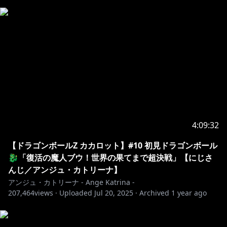
お問い合わせ：
https://www.nijisanji.jp/contact/
※未成年者の視聴者の方々は、下記リンク先の注意事項
https://www.anycolor.co.jp/notice-for-minors
#にじさんじ
4:09:32
【ドラゴンボールZ カカロット】#10 初見ドラゴンボール
🐉「復活の魔人ブウ！世界の果てまで超決戦」【にじさ
んじ／アンジュ・カトリーナ】
アンジュ・カトリーナ - Ange Katrina -
207,464
views ·
Uploaded
Jul 20, 2025
·
Archived
1 year ago