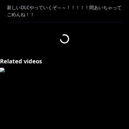
新しいDLCやっていくぞ～～！！！！！間あいちゃって
ごめんね！！
トランクスの未来に帰ってからのお話なんだろうか😳
⏩￤次回：
https://youtube.com/live/tsUBIRmjMWE
📝￤再生リスト：
https://youtube.com/playlist?
list=PLn-bY-
dLcDYmOFnMarWA2lloCYE_tNnkX&si=RNEmbGFrWK
Related videos
bHITnV
＼ ♫ 予約受付中 ♫ ／
【祝✨️Blu-ray】さんばか 5th Anniversary LIVE 〜3！
参！SUN！〜
にじストア：
https://shop.nijisanji.jp/ACN-30010.html
詳細はこちら：
https://prtimes.jp/main/html/rd/p/000001225.00003
0865.html