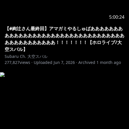
🐣メンバーシップ/Membership🐣
→https://www.youtube.com/channel/UCvzGlP9oQw
5:00:24
U--Y0r9id_jnA/join
【#絢辻さん最終回】アマガミやるしゅばあああああああ
ああああああああああああああああああああああああああ
+‥‥‥‥‥‥‥‥‥‥‥‥‥‥‥‥‥‥‥‥‥‥‥‥‥‥‥‥‥‥‥‥‥‥+
あああああああああああ！！！！！！！【ホロライブ/大
空スバル】
ホロライブ公式YouTubeチャンネルでもオリジナルコ
Subaru Ch. 大空スバル
ンテンツ配信中！▷
277,827
views ·
Uploaded
Jun 7, 2026
·
Archived
1 month ago
https://www.youtube.com/channel/UCJFZ
...
ホロライブ公式Twitter▷
https://twitter.com/hololivetv
ホロライブ公式サイト▷
https://www.hololive.tv/
--------------------------------
※ホロライブプロダクションから未成年の視聴者の方々
へのお願い
[カバー 未成年者の方々へ]で検索してお読みいただく
https://hololivepro.com/request-to-minors/