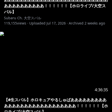
ああああああああああ！！！！！！【ホロライブ/大空ス
バル】
Subaru Ch. 大空スバル
119,155
views ·
Uploaded
Jul 17, 2026
·
Archived
2 weeks ago
4:36:35
【#生スバル】ホロキュアやるしゅばあああああああああ
ああああああああああああああああああ！！！！！！【ホ
ロライブ/大空スバル】