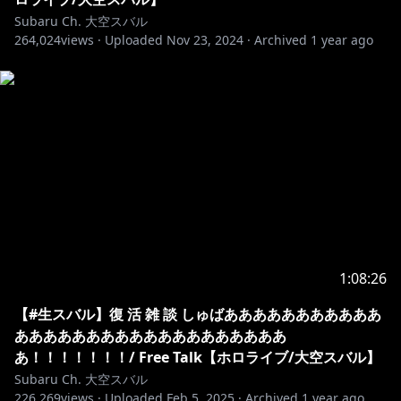
Subaru Ch. 大空スバル
264,024
views ·
Uploaded
Nov 23, 2024
·
Archived
1 year ago
1:08:26
【#生スバル】復 活 雑 談 しゅばあああああああああああ
あああああああああああああああああああ
あ！！！！！！！/ Free Talk【ホロライブ/大空スバル】
Subaru Ch. 大空スバル
226,269
views ·
Uploaded
Feb 5, 2025
·
Archived
1 year ago