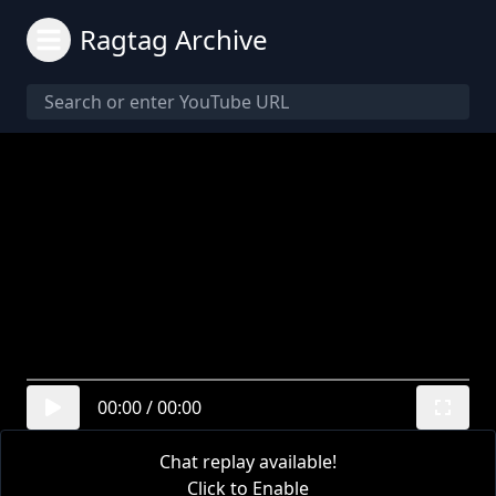
Ragtag Archive
00:00
/
00:00
Chat replay available!
Click to Enable