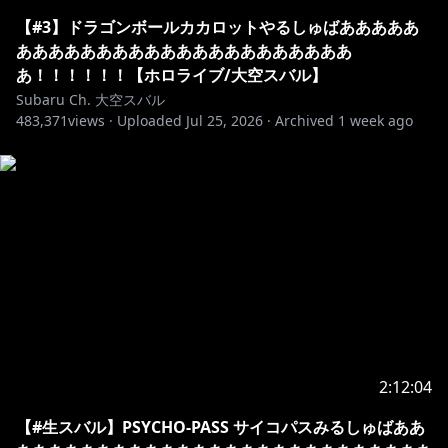
【#3】ドラゴンボールカカロットやるしゅばあああああ
あああああああああああああああああああああ
あ！！！！！！【ホロライブ/大空スバル】
Subaru Ch. 大空スバル
483,371
views ·
Uploaded
Jul 25, 2026
·
Archived
1 week ago
2:12:04
【#生スバル】PSYCHO-PASS サイコパスみるしゅばああ