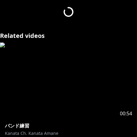
Last-resort
━━━━━━
🎼Music
Vocal: 天音かなた
Lyrics/Composition/Chorus: 草野華余子
Related videos
Arrangement: BLACK ALBATROSS
E.Guitar & Bass: 堀江晶太
Piano: 草野華余子
Beat programming: 岸田 (岸田教団&THE明星ロケッ
ツ)
All other instrumental: 篠崎あやと
Mix Engineer: 中谷浩平 (inks)
Sound produce: 草野華余子
🎥Movie
Illustrator: LAM
00:54
Design: 雷雷公社 / Yazhirushi（PHASE STUDIO）
Movie: Yazhirushi（PHASE STUDIO）
バンド練習
Kanata Ch. Kanata Amane