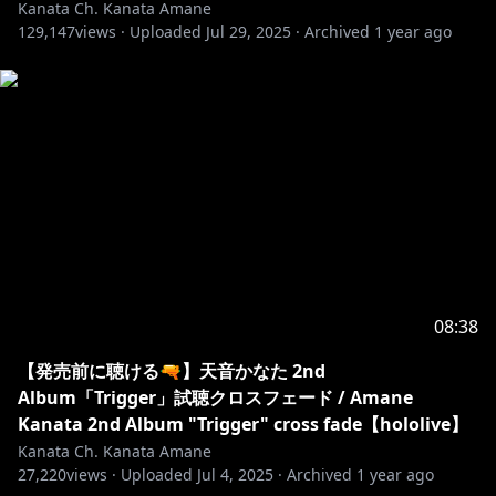
Kanata Ch. Kanata Amane
129,147
views ·
Uploaded
Jul 29, 2025
·
Archived
1 year ago
08:38
【発売前に聴ける🔫】天音かなた 2nd
Album「Trigger」試聴クロスフェード / Amane
Kanata 2nd Album "Trigger" cross fade【hololive】
Kanata Ch. Kanata Amane
27,220
views ·
Uploaded
Jul 4, 2025
·
Archived
1 year ago