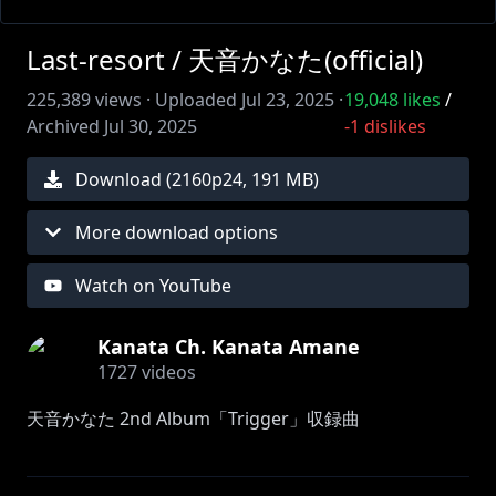
Last-resort / 天音かなた(official)
225,389
views ·
Uploaded
Jul 23, 2025
·
19,048
likes
/
Archived
Jul 30, 2025
-1
dislikes
Download (
2160
p
24
,
191 MB
)
More download options
Watch on YouTube
Kanata Ch. Kanata Amane
1727
videos
天音かなた 2nd Album「Trigger」収録曲
━━━━━━