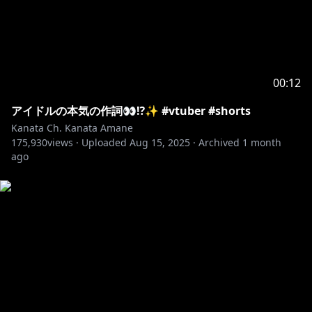
00:12
アイドルの本気の作詞👀⁉️✨ #vtuber #shorts
Kanata Ch. Kanata Amane
175,930
views ·
Uploaded
Aug 15, 2025
·
Archived
1 month
ago