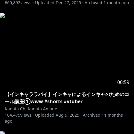
660,892
━━━━━━━━━━
views ·
Uploaded
Dec 27, 2025
·
Archived
1 month ago
2nd Album " Trigger"
━━━━━━━━━━
2025.07.23(wed) ON SALE
https://cover.lnk.to/Trigger
https://shop.hololivepro.com/search?
q=amanekanata_2ndalbum
https://x.com/amanekanatach/status/192513217516
00:59
8671830
【インキャララバイ】インキャによるインキャのためのコ
ール講座①www #shorts #vtuber
━━━━━━━━━━━
Kanata Ch. Kanata Amane
1st Solo Live "LOCK ON"
104,475
views ·
Uploaded
Aug 9, 2025
·
Archived
11 months
━━━━━━━━━━━
ago
https://lock-on.hololivepro.com/