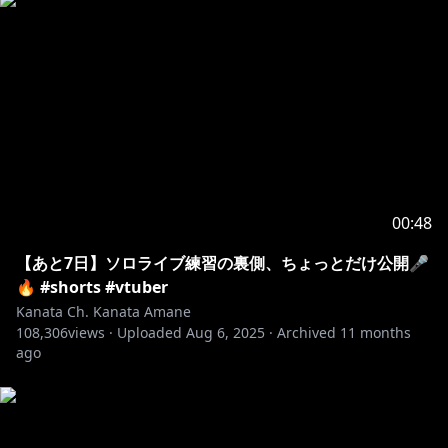
🔽現地・配信チケット🔽
・JP：
https://lock-on.hololivepro.com/tickets
・EN：
https://lock-on.hololivepro.com/tickets-en
🔽公式ハッシュタグ🔽
#撃ち抜けかなた
--------------------------------------------------------------------------------
00:48
-
※ホロライブプロダクションから未成年の視聴者の方へ
【あと7日】ソロライブ練習の裏側、ちょっとだけ公開🎤
お願い
🔥 #shorts #vtuber
[ カバー 未成年者の方々へ ] で検索してお読みいただく
Kanata Ch. Kanata Amane
か、
108,306
views ·
Uploaded
Aug 6, 2025
·
Archived
11 months
ago
https://hololivepro.com/request-to-minors/
#Last-resort #Trigger #天音かなた