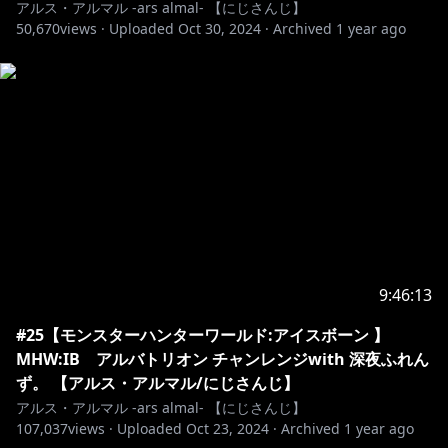
アルス・アルマル -ars almal- 【にじさんじ】
https://shop.nijisanji.jp/s/niji/item/detail/dig-00843?
50,670
views ·
Uploaded
Oct 30, 2024
·
Archived
1 year ago
ima=0256
【 コンセプトボイス 】 2019年10月～2020年10月期
https://shop.nijisanji.jp/s/niji/item/detail/dig-00448?
ima=0256
https://shop.nijisanji.jp/s/niji/item/detail/dig-00647?
ima=0256
9:46:13
https://shop.nijisanji.jp/s/niji/page/item_search#/dig
#25【モンスターハンターワールド:アイスボーン 】
ital/new/0?
MHW:IB アルバトリオン チャンレンジwith 深夜ふれん
keyword=%E3%82%A2%E3%83%AB%E3%82%B9
ず。 【アルス・アルマル/にじさんじ】
アルス・アルマル -ars almal- 【にじさんじ】
107,037
views ·
Uploaded
Oct 23, 2024
·
Archived
1 year ago