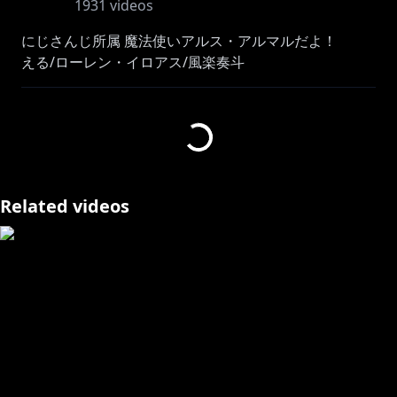
1931
videos
にじさんじ所属 魔法使いアルス・アルマルだよ！
える/ローレン・イロアス/風楽奏斗
https://store.steampowered.com/app/3097560/Liars
_Bar/?l=japanese
―――――――――――――――――――――――――
🔷 NEWボイス 🔶
2025年1月10日(金)12:00〜2025年1月31日(金)23:59ま
Related videos
での期間販売！
https://shop.nijisanji.jp/dig-00057_A.html
https://shop.nijisanji.jp/dig-00058_A.html
🔷 NEWグッズ 🔶
NIJISANJI Enchant Mode Type：Ars & Ex