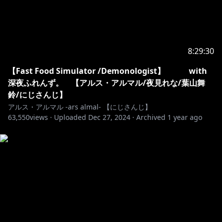
・メンバー限定オリジナルスタンプが使えるよ！
・不定期でメンバー限定配信
(映画、アニメ同時視聴、雑談、参加型ゲームなど)
・不定期でコミュニティにメンバー限定投稿
8:29:30
―――――――――――――――――――――――――
【お約束】
【Fast Food Simulator /Demonologist】 with
・リスナー同士のコメントでの会話はしないように！
深夜ふれんず。 【アルス・アルマル/夜見れな/葉山舞
・AI学習NG
鈴/にじさんじ】
アルス・アルマル -ars almal- 【にじさんじ】
63,550
【切り抜きについて】
views ·
Uploaded
Dec 27, 2024
·
Archived
1 year ago
アーカイブURL 記載必須
1つのアーカイブから切り抜きは１つまで。切り抜きの
長さは１０分以内でお願いします。
〇 複数のアーカイブを使用し切り抜きを１つつく
る、アルス視点１０分以内
✖ １つのアーカイブから複数の切り抜きをつくる