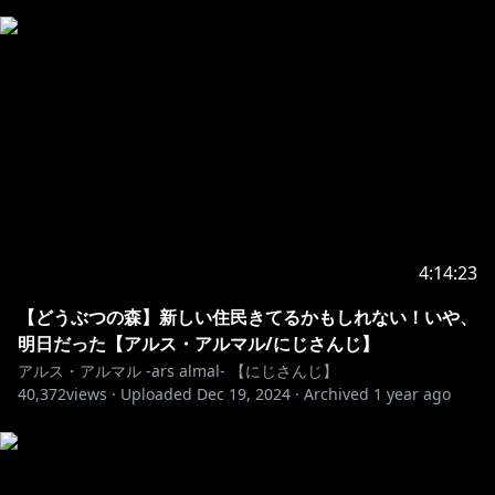
https://shop.nijisanji.jp/s/niji/item/detail/dig-00602?
ima=1655
https://shop.nijisanji.jp/s/niji/group/list/074/item?
ima=5505
🔷 LINEスタンプ 🔶
https://store.line.me/stickershop/product/19539332
4:14:23
―――――――――――――――――――――――――
【どうぶつの森】新しい住民きてるかもしれない！いや、
明日だった【アルス・アルマル/にじさんじ】
💠 歌ってみた 公開 💠
アルス・アルマル -ars almal- 【にじさんじ】
fake face dance music covered by アルス・アルマ
40,372
views ·
Uploaded
Dec 19, 2024
·
Archived
1 year ago
https://www.youtube.com/shorts/3XteNSi0C18
バニー /すりぃ covered by アルス・アルマル/にじさん