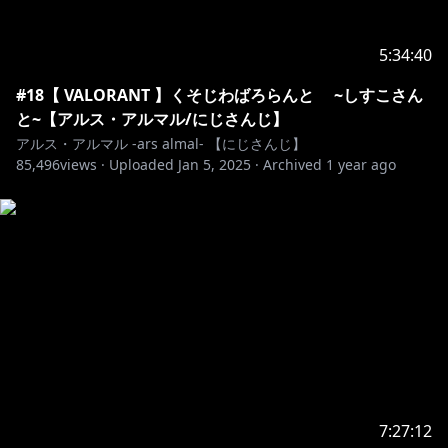
https://twitter.com/ars_almal/status/1631641458372
673536
5:34:40
https://twitter.com/ANYCOLOR_Inc/status/15834130
#18【 VALORANT 】くそじわばろらんと ~しすこさん
38522445825
と~【アルス・アルマル/にじさんじ】
アルス・アルマル -ars almal- 【にじさんじ】
―――――――――――――――――――――――――
85,496
views ·
Uploaded
Jan 5, 2025
·
Archived
1 year ago
【BGM】魔王魂
https://maoudamashii.jokersounds.com/
フリーBGM DOVA-SYNDROME
EDBGM noaon @ noa_sound
EDいらすと@ shimotsuki_you
Thanks!!!!!!
―――――――――――――――――――――――――
7:27:12