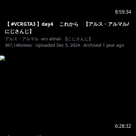
https://shop.nijisanji.jp/modeselect_enchantmode.ht
8:59:34
ml
【 #VCRGTA3 】day4 これから 【アルス・アルマル/
にじさんじ】
https://shop.nijisanji.jp/1082
アルス・アルマル -ars almal- 【にじさんじ】
367,146
views ·
Uploaded
Dec 5, 2024
·
Archived
1 year ago
https://shop.nijisanji.jp/1082
https://shop.nijisanji.jp/1082
https://shop.nijisanji.jp/SSZS-31232.html
https://x.com/nijisanji_app/status/179128757329980
6:28:32
6469