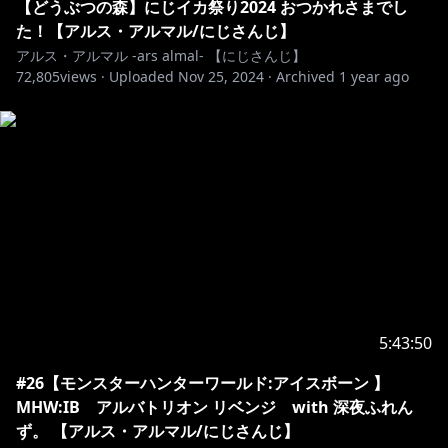
【どうぶつの森】にじイカ祭り2024 おつかれさまでし
た！【アルス・アルマル/にじさんじ】
アルス・アルマル -ars almal- 【にじさんじ】
🔷 再販ボイス 🔶
72,805
views ·
Uploaded
Nov 25, 2024
·
Archived
1 year ago
🔷 NEW常設 🔶
https://shop.nijisanji.jp/s/niji/item/detail/dig-00790?
ima=4833
https://shop.nijisanji.jp/s/niji/item/detail/dig-00782?
ima=5028
https://shop.nijisanji.jp/s/niji/item/detail/dig-00933?
5:43:50
ima=5028
#26【モンスターハンターワールド:アイスボーン 】
MHW:IB アルバトリオン リベンジ with 深夜ふれん
🔷 常設ボイス 🔶
ず。 【アルス・アルマル/にじさんじ】