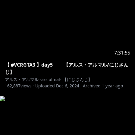
https://www.youtube.com/watch?v=SyZ2TjAmZsM
可愛くてごめん / HoneyWorks covered by アルス・
https://www.youtube.com/watch?v=sUsPtb-8veg
―――――――――――――――――――――――――
7:31:55
【 #VCRGTA3 】day5 【アルス・アルマル/にじさん
https://twitter.com/ars_almal
じ】
#アルマルーム でツイートしてね！
アルス・アルマル -ars almal- 【にじさんじ】
162,887
views ·
Uploaded
Dec 6, 2024
·
Archived
1 year ago
🔷 メンバーシップ 🔶
https://www.youtube.com/channel/UCdpUojq0KWZ
CN9bxXnZwz5w/join
📕特典
・お名前の後ろにアルス手書きオリジナルバッジが付く
よ！