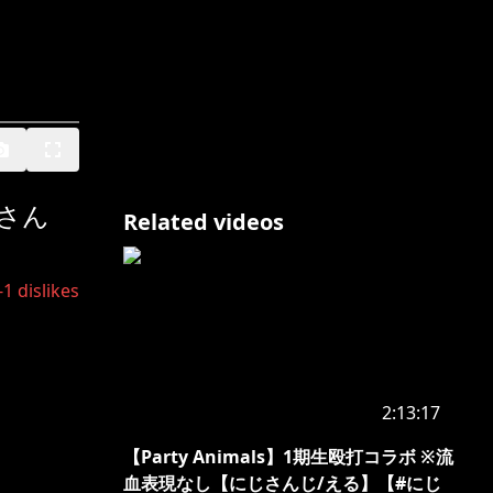
さん
Related videos
-1
dislikes
2:13:17
【Party Animals】1期生殴打コラボ ※流
血表現なし【にじさんじ/える】【#にじ