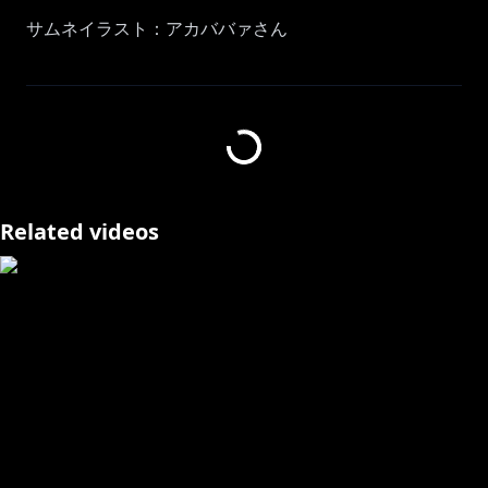
サムネイラスト：アカババァさん
⋈ －－－－－－－－－－－－－－－－－－－－－⋈
https://twitter.com/usadapekora
ハッシュタグ #ぺこらいぶ でツイート🎶
Related videos
⋈ －－－－－－－－－－－－－－－－－－－－－⋈
▷メンバーシップはじめました！！
【特典】
■専用スタンプの追加！名前の横にメンバーバッチも付
くぺこ！
■メンバー限定での生放送が随時あるぺこ！
■定期的にコミュニティに壁紙やイラストの追加がある