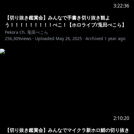
YO！
3:22:36
【切り抜き鑑賞会】みんなで手書き切り抜き観よ
https://www.youtube.com/channel/UC1DCedRgGHB
う！！！！！！！！！ぺこ！【ホロライブ/兎田ぺこら】
dm81E1llLhOQ/join
Pekora Ch. 兎田ぺこら
256,309
views ·
Uploaded
May 26, 2025
·
Archived
1 year ago
⋈ －－－－－－－－－－－－－－－－－－－－－⋈
※ホロライブプロダクションから未成年の視聴者の方々
へのお願い
[カバー 未成年者の方々へ]で検索してお読みいただく
か、下記リンクをご確認の上、
https://hololivepro.com/request-to-minors/
2:10:20
【切り抜き鑑賞会】みんなでマイクラ新ホロ鯖の切り抜き