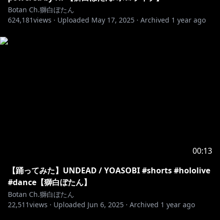
※ホロライブプロダクションから未成年の視聴者の方々
Botan Ch.獅白ぼたん
へのお願い
624,181
views ·
Uploaded
May 17, 2025
·
Archived
1 year ago
[カバー 未成年者の方々へ]で検索してお読みいただく
か、
https://hololivepro.com/request-to-minors/
--------------------------------
00:13
【踊ってみた】UNDEAD / YOASOBI #shorts #hololive
#dance【獅白ぼたん】
Botan Ch.獅白ぼたん
22,511
views ·
Uploaded
Jun 6, 2025
·
Archived
1 year ago