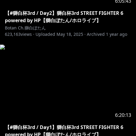
appreciate your comments and support.
6:05:43
To help everyone enjoy the stream more, please
【#獅白杯3rd / Day2】獅白杯3rd STREET FIGHTER 6
follow these rules:
powered by HP【獅白ぼたん/ホロライブ】
Botan Ch.獅白ぼたん
1.Be
nice to other viewers. Don’t spam or troll
623,163
views ·
Uploaded
May 18, 2025
·
Archived
1 year ago
2.If you see spam or trolling, don’t respond. Just
3.Talk
about the stream, but please don’t bring up
unrelated topics or have personal conversations.
4.Don’t bring up other streamers or streams unless I
mention them.
5.Similarly, don’t talk about me or my stream in
other streamers’ chat.
6.Please refrain from chatting before the stream
starts to prevent any issues
As long as you follow the rules above, you can chat
6:20:13
in any language
【#獅白杯3rd / Day1】獅白杯3rd STREET FIGHTER 6
--------------------------------
powered by HP【獅白ぼたん/ホロライブ】