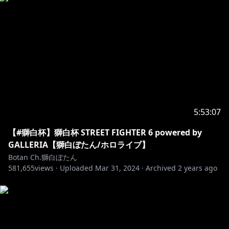
いつも励みになってます、ありがとう！
専用バッジ、専用スタンプ、メンバー限定配信などがあ
ります💓
https://open.spotify.com/intl-
ja/artist/6SJuFGUxkapaefayFdBwWz
5:53:07
https://twitter.com/shishirobotan
【#獅白杯】獅白杯 STREET FIGHTER 6 powered by
GALLERIA【獅白ぼたん/ホロライブ】
https://www.tiktok.com/@shishirobotan_hololive
Botan Ch.獅白ぼたん
581,655
views ·
Uploaded
Mar 31, 2024
·
Archived
2 years ago
┈┈┈┈┈┈┈┈┈┈┈┈┈┈┈┈┈
🔸お手紙/letter
┈┈┈┈┈┈┈┈┈┈┈┈┈┈┈┈┈
💌 〒173-0003