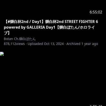
were to be said by the talents, these are in no way
politically or ideologically motivated.
6:55:02
！この配信でのお約束！
【#獅白杯2nd / Day1】獅白杯2nd STREET FIGHTER 6
powered by GALLERIA Day1【獅白ぼたん/ホロライ
1.皆で仲良くする事。スパムや荒らし行為は禁止。
ブ】
2.スパムや荒らしを見かけても反応しない。ブロック&
Botan Ch.獅白ぼたん
878,112
通報で無視しましょう。
views ·
Uploaded
Oct 13, 2024
·
Archived
1 year ago
3.配信に関係ない話題を出したり個人的なお話をするの
は控えましょう。
4.話題に出ていない他の配信者のお話などは控えましょ
う。
5.同様に、わたしの配信の話は他の配信者のチャットで
しないでください。
6.待機所でお喋りは控えましょう(トラブル防止のため)
Thanks for watching my stream!
I can only understand simple English, but I