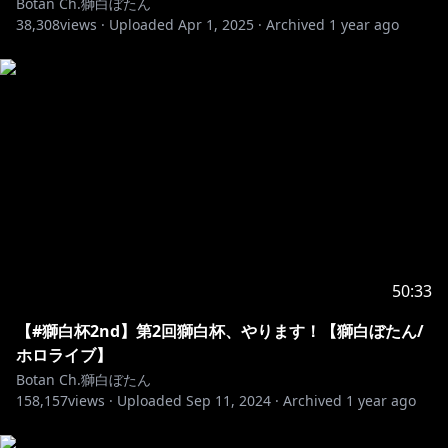
Botan Ch.獅白ぼたん
┈┈┈┈┈┈┈┈┈┈┈┈┈┈┈┈┈
38,308
views ·
Uploaded
Apr 1, 2025
·
Archived
1 year ago
🔸新着情報/New!
┈┈┈┈┈┈┈┈┈┈┈┈┈┈┈┈┈
https://www.youtube.com/watch?v=gCJ0aoAX-Ek
🎵【歌ってみた】Beyond the way （つぼはちでcover
https://www.youtube.com/watch?v=vunNj3JmmVI
https://line.me/S/sticker/31441891
50:33
┈┈┈┈┈┈┈┈┈┈┈┈┈┈┈┈┈
【#獅白杯2nd】第2回獅白杯、やります！【獅白ぼたん/
🔸各種リンク・メンバーシップ
ホロライブ】
┈┈┈┈┈┈┈┈┈┈┈┈┈┈┈┈┈
Botan Ch.獅白ぼたん
158,157
views ·
Uploaded
Sep 11, 2024
·
Archived
1 year ago
https://www.youtube.com/channel/UCUKD-
uaobj9jiqB-VXt71mA/join