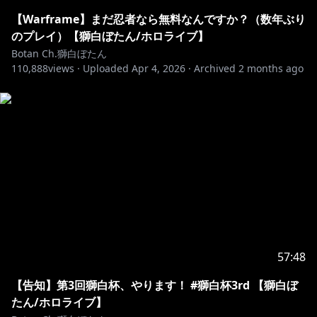
◆『獅白杯4th』
豪華出演者による3人1組で構成された合計8チームによ
【Warframe】まだ忍者なら無料なんですか？（数年ぶり
るチーム対抗トーナメント戦
のプレイ）【獅白ぼたん/ホロライブ】
Botan Ch.獅白ぼたん
110,888
【Day2】4月12日(日) - 12：00~
views ·
Uploaded
Apr 4, 2026
·
Archived
2 months ago
◆『獅白杯オフライン～東西対抗戦～』
獅白ぼたん率いる西軍 VS ラプラス・ダークネス率いる
東軍に分かれ、5種類の特殊ルールで対戦するチーム対
抗戦
https://shishirohai-offline.hololivepro.com/
#SF6 #hololive #ホロライブ
57:48
https://x.com/blueta9810/status/2033211047512064
【告知】第3回獅白杯、やります！ #獅白杯3rd 【獅白ぼ
411/
たん/ホロライブ】