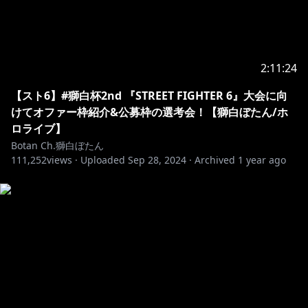
によるチャットやコメントによって、タレントが意図せ
ずセンシティブな発言を行ってしまう可能性がありま
す。
このような発言を行った場合にも、タレントには政治
2:11:24
的・社会的意図は無いことを予めご理解ください。
【スト6】#獅白杯2nd 『STREET FIGHTER 6』大会に向
【Notices From COVER Corporation】
けてオファー枠紹介&公募枠の選考会！【獅白ぼたん/ホ
We have been made aware of a number of attempts
ロライブ】
to incite controversy against our talents by causing
Botan Ch.獅白ぼたん
them to utter sensitive statements using the live
111,252
views ·
Uploaded
Sep 28, 2024
·
Archived
1 year ago
stream chat.
In response to this, we have set up a list of terms
unable to be mentioned at present to prevent this.
Please understand that this response is not
politically motivated and is intended to ensure the
peaceful live streams by our talents.
Please understand that even if such statements