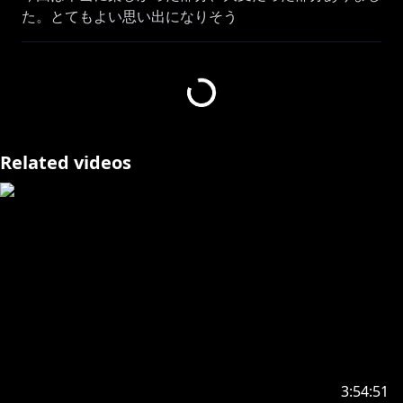
た。とてもよい思い出になりそう
大須さんに撮ってもらったかっこいい会場写真もあるの
で見ていく！
🔸写真提供：大須晶/ohsuakira(
https://x.com/ohsuAK
)
🔸Day1 獅白杯4thはこちら
Related videos
→https://www.youtube.com/watch?v=v4pbZIm9LwA
🔸Day2 東西対抗戦はこちら
→https://www.youtube.com/watch?v=8sP4QUeTYyU
🔸#獅白杯オフライン について
獅白ぼたん主催『獅白杯』が初のオフラインイベント開
催決定！
『獅白杯 - オフライン -』は2Daysで行われ、各日程ご
とに異なるコンテンツを実施
【Day1】4月11日(土) - 12：00~
3:54:51