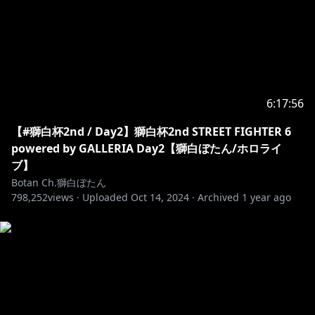
東京都板橋区加賀1丁目6番1号
ネットデポ新板橋
カバー株式会社 ホロライブ プレゼント係分
獅白ぼたん 宛
※お約束ごと：
https://www.hololive.tv/contact
6:17:56
┈┈┈┈┈┈┈┈┈┈┈┈┈┈┈┈┈
【#獅白杯2nd / Day2】獅白杯2nd STREET FIGHTER 6
🔸注意事項 /Notice from the company
powered by GALLERIA Day2【獅白ぼたん/ホロライ
┈┈┈┈┈┈┈┈┈┈┈┈┈┈┈┈┈
ブ】
現在弊社タレントに対し、配信中のチャット等によりセ
Botan Ch.獅白ぼたん
ンシティブな発言を誘発して、炎上を引き起こそうとす
798,252
views ·
Uploaded
Oct 14, 2024
·
Archived
1 year ago
る事象が散見されています。
これに対し、NGワードを設定して予防を行っておりま
すが、当該対応は政治的意図を含むものではなく、タレ
ントの安全な配信を担保するためである旨ご理解くださ
い。
上記のとおり、炎上を故意に誘発しようとするユーザー