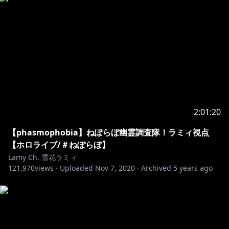
ずセンシティブな発言を行ってしまう可能性がありま
す。
このような発言を行った場合にも、タレントには政治
的・社会的意図は無いことを予めご理解ください。
Notices From COVER Corporation
We have been made aware of a number of attempts
to incite controversy against our talents by causing
2:01:20
them to utter sensitive statements using the live
stream chat.
【phasmophobia】ねぽらぼ幽霊調査隊！ラミィ視点
【ホロライブ/＃ねぽらぼ】
In response to this, we have set up a list of terms
Lamy Ch. 雪花ラミィ
121,970
unable to be mentioned at present to prevent this.
views ·
Uploaded
Nov 7, 2020
·
Archived
5 years ago
Please understand that this response is not
politically motivated and is intended to ensure the
peaceful live streams by our talents.