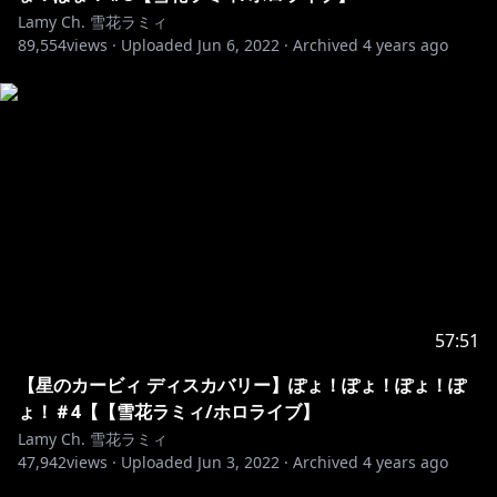
Lamy Ch. 雪花ラミィ
If you follow the rules above, you can comment in
89,554
views ·
Uploaded
Jun 6, 2022
·
Archived
4 years ago
any language. Good luck.
୨୧┈┈┈┈┈┈┈┈┈┈┈┈┈┈┈┈┈┈୨୧
💌お手紙や色紙はこちらまで↓
〒173-0003
東京都板橋区加賀1丁目6番1号
ネットデポ新板橋
カバー株式会社 ホロライブ プレゼント係分
雪花ラミィ宛
57:51
※お約束ごと：
https://www.hololive.tv/contact
【星のカービィ ディスカバリー】ぽょ！ぽょ！ぽょ！ぽ
୨୧┈┈┈┈┈┈┈┈┈┈┈┈┈┈┈┈┈┈୨୧
ょ！＃4【【雪花ラミィ/ホロライブ】
Lamy Ch. 雪花ラミィ
■BGM
47,942
views ·
Uploaded
Jun 3, 2022
·
Archived
4 years ago