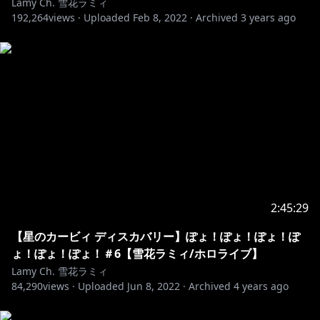
Lamy Ch. 雪花ラミィ
秘密結社holoX
192,264
views ·
Uploaded
Feb 8, 2022
·
Archived
3 years ago
#ラプラス・ダークネス @LaplusDarknesss
#鷹嶺ルイ @TakaneLui
#博衣こより @HakuiKoyori
#風真いろは @kazamairoha
୨୧┈┈┈┈┈┈┈┈┈┈┈┈┈┈┈┈┈┈୨୧
【所属会社からのお知らせ】
現在弊社タレントに対し、配信中のチャット等によりセ
ンシティブな発言を誘発して、炎上を引き起こそうとす
る事象が散見されています。
2:45:29
これに対し、NGワードを設定して予防を行っておりま
すが、当該対応は政治的意図を含むものではなく、タレ
【星のカービィ ディスカバリー】ぽょ！ぽょ！ぽょ！ぽ
ントの安全な配信を担保するためである旨ご理解くださ
ょ！ぽょ！ぽょ！＃6【雪花ラミィ/ホロライブ】
い。
Lamy Ch. 雪花ラミィ
84,290
views ·
Uploaded
Jun 8, 2022
·
Archived
4 years ago
上記のとおり、炎上を故意に誘発しようとするユーザー
によるチャットやコメントによって、タレントが意図せ