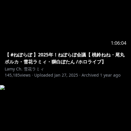
Please understand that even if such statements
were to be said by the talents, these are in no way
politically or ideologically motivated.
୨୧┈┈┈┈┈┈┈┈┈┈┈┈┈┈┈┈┈┈୨୧
1:06:04
https://twitter.com/yukihanalamy
【 #ねぽらぼ 】2025年！ねぽらぼ会議【 桃鈴ねね・尾丸
https://www.youtube.com/channel/UCFKOVgVbGmX
ポルカ・雪花ラミィ・獅白ぼたん /ホロライブ】
65RxO3EtH3iw?sub_confirmation=1
Lamy Ch. 雪花ラミィ
145,185
views ·
Uploaded
Jan 27, 2025
·
Archived
1 year ago
୨୧┈┈┈┈┈┈┈┈┈┈┈┈┈┈┈┈┈┈୨୧
https://www.youtube.com/channel/UCFKOVgVbGmX
65RxO3EtH3iw/join
୨୧┈┈┈┈┈┈┈┈┈┈┈┈┈┈┈┈┈┈୨୧