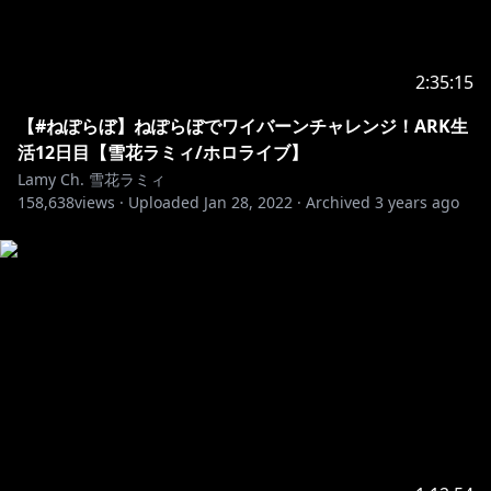
⚠️この配信でのお約束
1.皆で仲良くする事。スパムや荒らし行為は禁止。
2:35:15
2.スパムや荒らしを見かけても反応しない。ブロック&
通報で無視しましょう。
【#ねぽらぼ】ねぽらぼでワイバーンチャレンジ！ARK生
3.配信に関係ない話題を出したり個人的なお話をするの
活12日目【雪花ラミィ/ホロライブ】
は控えましょう。
Lamy Ch. 雪花ラミィ
4.話題に出ていない他の配信者のお話などは控えましょ
158,638
views ·
Uploaded
Jan 28, 2022
·
Archived
3 years ago
う。
5.同様に、わたしの配信の話は他の配信者のチャットで
しないでください。
6.待機所でお喋りは控えましょう(トラブル防止のため)
7.配信中の切り抜きをアップロードするのは禁止です。
アーカイブが上がってから切り抜きは行ってください。
上記のルールを守ってくれるなら、どの言語でコメント
してもOKです。わいわいしましょう。