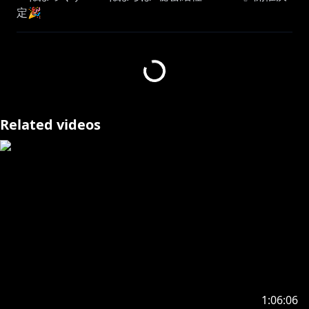
定🎉
◾️『ねぽっくす！』イベント公式サイト
▷https://contents-abema.com/nepox2026/
◾️一次先行抽選販売ページ 5/21(木)22：
Related videos
30~5/27(水)23：59
▷https://eplus.jp/nepox/
◾️配信チケット販売ページ
国内配信チケット(ABEMA PPV) 5/21(木)22：30~販売
開始！
▷DAY1：
https://abema.tv/live-event/a5db83ff-051c-
4bce-a73a-7c2a957d06cf
▷DAY2：
https://abema.tv/live-event/4d3b9c8f-f534-
42f0-a311-7bfd4cd761f2
1:06:06