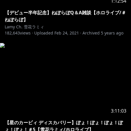
1:12:54
Thanks for watching my stream!
I can only understand simple English, but I
【デビュー半年記念】ねぽらぼQ＆A雑談【ホロライブ/＃
appreciate your comments and support.
ねぽらぼ】
To help everyone enjoy the stream more, please
Lamy Ch. 雪花ラミィ
182,643
follow these rules:
views ·
Uploaded
Feb 24, 2021
·
Archived
5 years ago
1.Be
nice to other viewers.
2.If you see spam or trolling, don’t respond. Just
3.Talk
about the stream, but please don’t have
personal conversations.
4.Don’t bring up other streamers or streams unless I
mention them.
5.Similarly, don’t talk about me or my stream in
6.Do
not talk in the waiting area (to prevent trouble)
3:11:03
7.Uploading cutouts during delivery is prohibited.
【星のカービィ ディスカバリー】ぽょ！ぽょ！ぽょ！ぽ
Please cut out after the archive is up.
ょ！ぽょ！＃5【雪花ラミィ/ホロライブ】