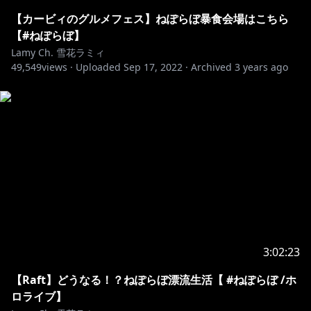
◾️『ねぽっくす！』イベント公式Ｘ
▷https://x.com/NepoX_ABEMA
【カービィのグルメフェス】ねぽらぼ暴食会場はこちら
#ねぽっくす でポスト！
【#ねぽらぼ】
Lamy Ch. 雪花ラミィ
49,549
◾️会場・日時
views ·
Uploaded
Sep 17, 2022
·
Archived
3 years ago
【DAY1】9月26日（土）開場15：00 / 開演17：00 ※終
演19：45
【DAY2】9月27日（日）開場14：00 / 開演16：00 ※終
演18：45
＠有明アリーナ
◾️出演者
ホロライブ5期生（ねぽらぼ）
#雪花ラミィ @YukihanaLamy
#桃鈴ねね @MomosuzuNene
3:02:23
#獅白ぼたん @ShishiroBotan
【Raft】どうなる！？ねぽらぼ漂流生活【 #ねぽらぼ /ホ
#尾丸ポルカ @OmaruPolka
ロライブ】