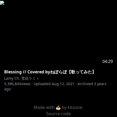
https://twitter.com/minari_studio
https://dova-s.jp/
■関連タグ
#らみらいぶ
#雪花ラミィ
୨୧┈┈┈┈┈┈┈┈┈┈┈┈┈┈┈┈┈┈୨୧
04:29
Blessing // Covered byねぽらぼ【歌ってみた】
https://shop.hololivepro.com/
Lamy Ch. 雪花ラミィ
5,396,843
▼ホロジュール（メンバーの配信スケジュールをチェッ
views ·
Uploaded
Aug 12, 2021
·
Archived
3 years
ago
https://schedule.hololive.tv/#hololive
Made with 🍝 by
kitsune
.
୨୧┈┈┈┈┈┈┈┈┈┈┈┈┈┈┈┈┈┈୨୧
Source code