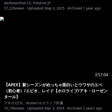
AkiRosenthal Ch. hololive-JP
57,220
views ·
Uploaded
May 3, 2025
·
Archived
1 year ago
🍎You can also purchase from overseas here!🍎
▻
https://shop.geekjack.net/collections/aki-
rosenthal
・－・－・－・－・－・－・－・－・－・－・－・－・
－・－・－・－・－・
🎧アキロゼ オリジナル楽曲絶賛配信中🎧
https://akirosenthal.streamlink.to/SHALLYS
https://akirose.streamlink.to/HeroineAudition
3:57:04
https://cover.lnk.to/ROSEoftheLAMP
【APEX】新シーズンがめっちゃ面白いとウワサのエペ
https://cover.lnk.to/Yourdestinysituation
（初心者）/エビオ、レイド【ホロライブ/アキ・ローゼン
・－・－・－・－・－・－・－・－・－・－・－・－・
タール】
－・－・－・－・－・
アキロゼCh。Vtuber/ホロライブ所属
▹▸How About Aki Rosenthal
75,196
views ·
Uploaded
Mar 3, 2024
·
Archived
2 years ago