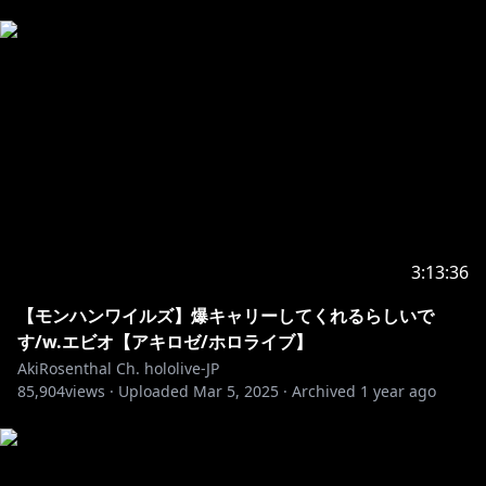
アキロゼとは… アローナ！（挨拶）
ホロライブ所属Vtuber（1期生）
異世界からやってきた癒し系ハーフエルフJK
歌と踊りが大好き、お酒も大好き
見てくれるみんなにとって生活の彩りをお届けできるよ
う活動中
https://www.youtube.com/channel/UCFTLzh12_nrtz
qBPsTCqenA/join
・－・－・－・－・－・－・－・－・－・－・－・－・
－・－・－・－・－・
3:13:36
https://twitter.com/akirosenthal
【モンハンワイルズ】爆キャリーしてくれるらしいで
す/w.エビオ【アキロゼ/ホロライブ】
二次創作、切り抜き動画大歓迎♪
AkiRosenthal Ch. hololive-JP
85,904
views ·
Uploaded
Mar 5, 2025
·
Archived
1 year ago
https://hololivepro.com/terms/
FanTag// #ロゼ隊 #Rosetai