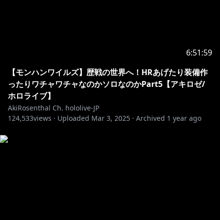
CHc6bQixg
https://hololive.hololivepro.com/
6:51:59
https://www.hololive.tv/contact
【モンハンワイルズ】歴戦の世界へ！HRあげたり装備作
https://hololivepro.com/question
ったりワチャワチャなのかソロなのかPart5【アキロゼ/
・－・－・－・－・－・－・－・－・－・－・－・－・
ホロライブ】
－・－・－・－・－・
AkiRosenthal Ch. hololive-JP
※ホロライブプロダクションから未成年の視聴者の方々
124,533
views ·
Uploaded
Mar 3, 2025
·
Archived
1 year ago
へのお願い
https://www.hololive.tv/request-to-minors