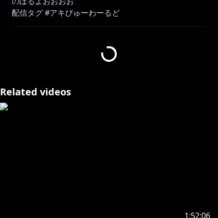
のぼるよおおおお
配信タグ #アキびゅーわーるど
https://store.steampowered.com/app/3527290/PEA
K/
・－・－・－・－・－・－・－・－・－・－・－・－・
－・－・－・－・－・
Related videos
✨最新グッズ＆ボイス情報✨
https://cover.lnk.to/5bvecc
https://store.line.me/stickershop/product/29057250
/ja
https://x.gd/CpNjp
1:52:06