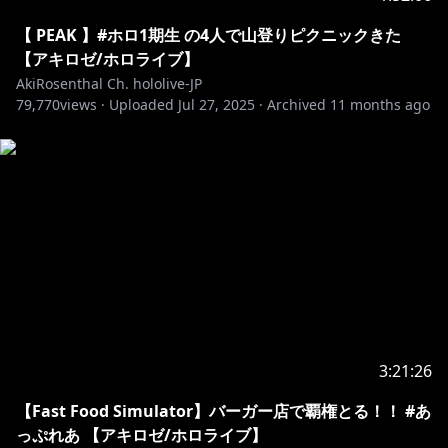
🍎公式ショップ以外で取り扱い中のオススメグッズ🍎
アキロゼねんどろいど 各種販売サイトにて発売中
【 PEAK 】#ホロ1期生 の4人で山登りピクニックきた
・－・－・－・－・－・－・－・－・－・－・－・－・
【アキロゼ/ホロライブ】
－・－・－・－・－・
AkiRosenthal Ch. hololive-JP
79,770
🍎アキロゼ自作ボイス&グッズはコチラをチェック！
views ·
Uploaded
Jul 27, 2025
·
Archived
11 months ago
https://shop.hololivepro.com/pages/search-results-
page?q=Aki%20Rosenthal
🍎最近知ってくれた人におすすめボイス＆グッズ🍎
ASMR/ボイスドラマ/システムボイス発売！
▻
https://booth.pm/ja/items/907571
▻
https://booth.pm/ja/items/1836440
イベントや日常に絶対欲しい！
🍎ロゼ隊訓練Tシャツ🍎
3:21:26
▻
https://booth.pm/ja/items/1046875
【Fast Food Simulator】バーガー店で覇権とる！！ #あ
🍎ロゼ隊マナチャージTシャツ🍎
っぷれあ 【アキロゼ/ホロライブ】
▻
https://booth.pm/ja/items/1397108