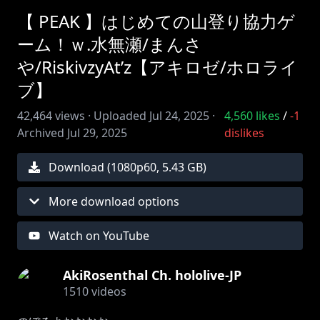
【 PEAK 】はじめての山登り協力ゲ
ーム！ｗ.水無瀬/まんさ
や/RiskivzyAt’z【アキロゼ/ホロライ
ブ】
42,464
views ·
Uploaded
Jul 24, 2025
·
4,560
likes
/
-1
Archived
Jul 29, 2025
dislikes
Download (
1080
p
60
,
5.43 GB
)
More download options
Watch on YouTube
AkiRosenthal Ch. hololive-JP
1510
videos