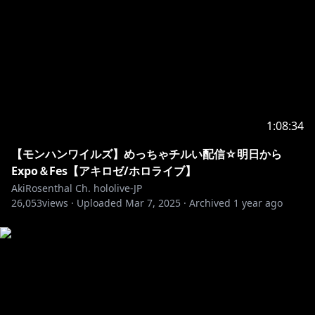
FanArt // #アロ絵 #akimage
切り抜きタグ // #切り抜きロゼ #akiclip
非公式アキロゼファンサイト（本人公認）＊情報めっち
https://akilove.net/
この動画の音声は音読さんを使用しています。
・－・－・－・－・－・－・－・－・－・－・－・－・
1:08:34
－・－・－・－・－・
【モンハンワイルズ】めっちゃチルい配信☆明日から
🍎ファンレターの受け取りができるよ🍎
Expo＆Fes【アキロゼ/ホロライブ】
〒173-0003
AkiRosenthal Ch. hololive-JP
東京都板橋区加賀1丁目6番1号
26,053
views ·
Uploaded
Mar 7, 2025
·
Archived
1 year ago
ネットデポ新板橋
カバー株式会社 ホロライブ プレゼント係分
アキ・ローゼンタール宛
・－・－・－・－・－・－・－・－・－・－・－・－・
－・－・－・－・－・
https://www.youtube.com/channel/UCJFZiqLMntJufD