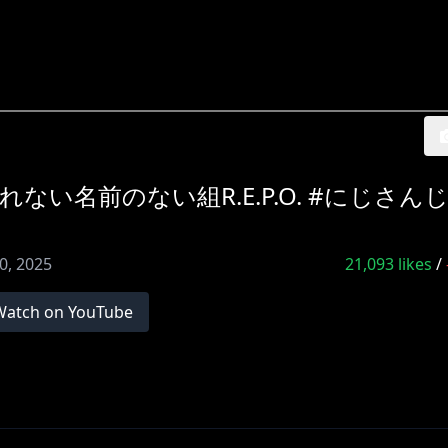
い名前のない組R.E.P.O. #にじさん
20, 2025
21,093
likes
/
Watch on YouTube