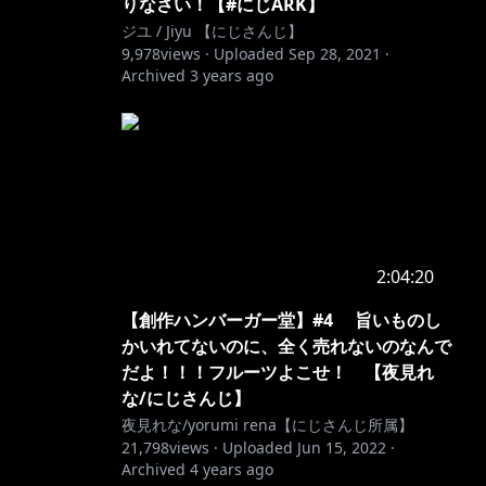
りなさい！【#にじARK】
ジユ / Jiyu 【にじさんじ】
9,978
views ·
Uploaded
Sep 28, 2021
·
Archived
3 years ago
2:04:20
【創作ハンバーガー堂】#4 旨いものし
かいれてないのに、全く売れないのなんで
だよ！！！フルーツよこせ！ 【夜見れ
な/にじさんじ】
夜見れな/yorumi rena【にじさんじ所属】
21,798
views ·
Uploaded
Jun 15, 2022
·
Archived
4 years ago