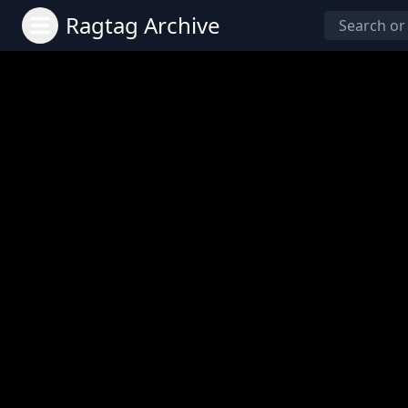
Ragtag Archive