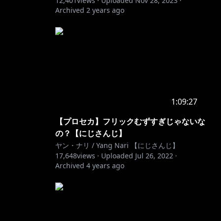
12,401
views ·
Uploaded
Nov 28, 2023
·
Archived
2 years ago
1:09:27
【プロセカ】フリックむずすぎじゃないな
の？【にじさんじ】
ヤン・ナリ / Yang Nari 【にじさんじ】
17,648
views ·
Uploaded
Jul 26, 2022
·
Archived
4 years ago