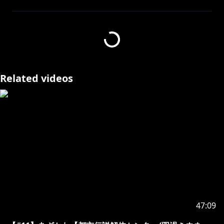
前：
https://youtu.be/DmabpSZR0i8
次：
https://youtu.be/GEd6fq3CVHo
再生リスト：
https://www.youtube.com/playlist?
list=PLC0194KMxFn19-7GmcBel1-EnEmyfsM9F
公式サイト：
https://umdc.shueisha-games.com/
Related videos
開発：墓場文庫 販売：集英社ゲームズ
©Hakababunko / SHUEISHA, SHUEISHA GAMES
#見ルネル
･･･････････････････････････････
https://www.youtube.com/channel/UCE5VgVGRPfNC
jXPeTe1QJHA/join
・オリジナルのスタンプが使えるよ！
47:09
・たまにメンバー限定の配信もあるよ！