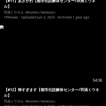
【#11】あざかわ【都市伝説解体センター/羽渦ミウネ
･･･････････････････････････････
ル】
羽渦ミウネル -Miuneru Haneuzu-
199
Twitter✿https://twitter.com/Miuneru_
views ·
Uploaded
Jun 2, 2025
·
Archived
1 year ago
（配信やコラボなどの告知はこちら）
Bluesky✿https://bsky.app/profile/miuneru.voms.net
（日常的な呟きはこちら）
GOODS✿https://voms.booth.pm/
°˖✧ いつもの姿 ✧˖°
Illust&Live2D✿https://twitter.com/GYARI_
°˖✧ 異世界の姿 ✧˖°
54:36
Illust✿https://twitter.com/chie_rico
【#12】怖すぎます【都市伝説解体センター/羽渦ミウネ
Live2D✿https://twitter.com/Amatoko85
ル】
羽渦ミウネル -Miuneru Haneuzu-
･･･････････････････････････････