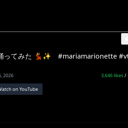
 💃✨ #mariamarionette #vt
6, 2026
3,646
likes
/
Watch on YouTube