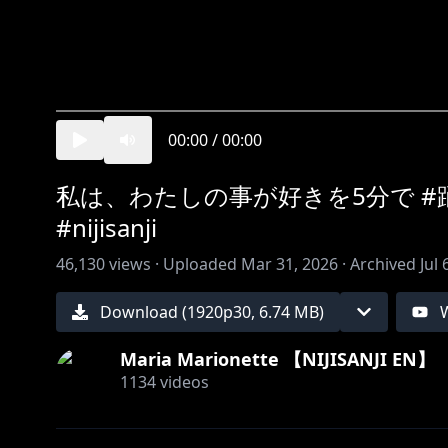
00:00
/
00:00
私は、わたしの事が好きを5分で #踊ってみた
#nijisanji
46,130
views ·
Uploaded
Mar 31, 2026
·
Archived
Jul 
Download (
1920
p
30
,
6.74 MB
)
Maria Marionette 【NIJISANJI EN】
1134
videos