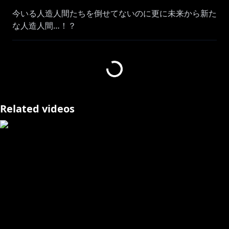
今いる人造人間たちを倒せてないのに更に未来から新た
な人造人間…！？
※ゲームの進行に合わせて漫画を読んでいます
⏩￤次回：
📝￤再生リスト：
https://youtube.com/playlist?
list=PLn-bY-
dLcDYmOFnMarWA2lloCYE_tNnkX&si=RNEmbGFrWK
Related videos
bHITnV
＼ ♫ 予約受付中 ♫ ／
【祝✨️Blu-ray】さんばか 5th Anniversary LIVE 〜3！
参！SUN！〜
にじストア：
https://shop.nijisanji.jp/ACN-30010.html
詳細はこちら：
https://prtimes.jp/main/html/rd/p/000001225.00003
0865.html