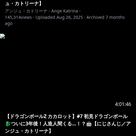
OP②Illust：大川ぶくぶ 様
ュ・カトリーナ】
https://twitter.com/bkub_comic
アンジュ・カトリーナ - Ange Katrina -
145,314
views ·
Uploaded
Aug 26, 2025
·
Archived
7 months
その他音楽：DOVA-SYNDROME様 / Audiostock様
ago
🎥￤チャプター
￣￣￣￣￣￣￣￣￣￣￣￣￣￣￣￣￣￣￣￣￣￣￣￣￣
￣￣￣￣￣￣￣￣
⚖️￤メンバーシップについて
￣￣￣￣￣￣￣￣￣￣￣￣￣￣￣￣￣￣￣￣￣￣￣￣￣
￣￣￣￣￣￣￣￣
特典①┃可愛いバッジが名前の隣につく
特典②┃オリジナルの絵文字がつかえる！
4:01:46
特典③┃たまに行われるメンバー限定の配信が視聴可
【ドラゴンボールZ カカロット】#7 初見ドラゴンボール
能に！
🐉ついに3年後！人造人間くる…！？🤖【にじさんじ／ア
特典④┃毎月メンバー限定壁紙配布中！
ンジュ・カトリーナ】