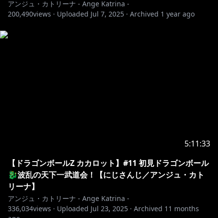
アンジュ・カトリーナ - Ange Katrina -
登録はこちら：
200,490
views ·
Uploaded
Jul 7, 2025
·
Archived
1 year ago
https://www.youtube.com/channel/UCHVXbQzkl3rD
fsXWo8xi2qw/join
📪￤その他情報・URLなど
￣￣￣￣￣￣￣￣￣￣￣￣￣￣￣￣￣￣￣￣￣￣￣￣￣
￣￣￣￣￣
Twitter：
https://twitter.com/ange_katrina_
マシュマロ：
https://marshmallow-
qa.com/ange_katrina_
5:11:33
にじさんじbooth：
https://nijisanji.booth.pm/
にじさんじオフィシャルストア：
【ドラゴンボールZ カカロット】#11 初見ドラゴンボール
https://shop.nijisanji.jp/
🐉波乱の天下一武道会！【にじさんじ／アンジュ・カト
にじさんじ公式HP：
https://www.nijisanji.jp/
リーナ】
お問い合わせ：
https://www.nijisanji.jp/contact/
アンジュ・カトリーナ - Ange Katrina -
336,034
views ·
Uploaded
Jul 23, 2025
·
Archived
11 months
※未成年者の視聴者の方々は、下記リンク先の注意事項