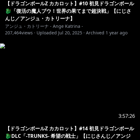
【ドラゴンボールZ カカロット】#10 初見ドラゴンボール
各ストア：
https://linkco.re/R2ntxeEe
🐉「復活の魔人ブウ！世界の果てまで超決戦」【にじさ
んじ／アンジュ・カトリーナ】
アンジュ・カトリーナ - Ange Katrina -
📺￤配信について
207,464
views ·
Uploaded
Jul 20, 2025
·
Archived
1 year ago
￣￣￣￣￣￣￣￣￣￣￣￣￣￣￣￣￣￣￣￣￣￣￣￣￣
￣￣￣￣￣￣￣￣
感想ハッシュタグ：#賢者の時間
🖌️￤配信に使わせて頂いているイラスト・音楽
￣￣￣￣￣￣￣￣￣￣￣￣￣￣￣￣￣￣￣￣￣￣￣￣￣
￣￣￣￣￣￣￣￣
お部屋デザイン：リアス 様
https://twitter.com/23057
OP①Movie：シャンティ 様
3:57:26
https://twitter.com/tyokobanana
OP①Music：Ryo Lion 様
【ドラゴンボールZ カカロット】#14 初見ドラゴンボール
https://twitter.com/ryolion_music
🐉DLC「-TRUNKS- 希望の戦士」【にじさんじ／アンジ