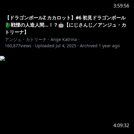
3:59:56
🌟￤グッズ・ボイス発売中！
￣￣￣￣￣￣￣￣￣￣￣￣￣￣￣￣￣￣￣￣￣￣￣￣￣
【ドラゴンボールZ カカロット】#6 初見ドラゴンボール
￣￣￣￣￣￣￣￣
🐉戦慄の人造人間…！？🤖【にじさんじ／アンジュ・カ
トリーナ】
https://shop.nijisanji.jp/SSZS-45621.html
アンジュ・カトリーナ - Ange Katrina -
160,877
views ·
Uploaded
Jul 4, 2025
·
Archived
1 year ago
その他アンジュグッズ：
https://shop.nijisanji.jp/search?
cgid=1068&pageNo=5&start=80&sz=12
【常設ボイス】にじさんじ季節ボイス【2019年4月～
https://shop.nijisanji.jp/s/niji/item/detail/dig-00198?
ima=0041
🎵初のソロオジリナル楽曲「Alche Miss Katrina」投稿
しました！
4:09:32
YouTube：
https://youtu.be/Q8NjemtU-NI