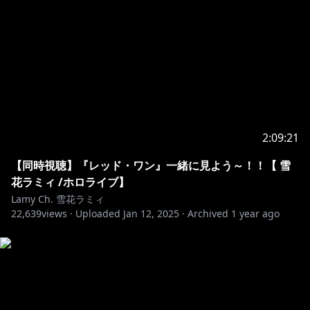
In response to this, we have set up a list of terms
unable to be mentioned at present to prevent this.
Please understand that this response is not
politically motivated and is intended to ensure the
peaceful live streams by our talents.
Please understand that even if such statements
2:09:21
were to be said by the talents, these are in no way
politically or ideologically motivated.
【同時視聴】『レッド・ワン』一緒に見よう～！！【 雪
花ラミィ /ホロライブ】
୨୧┈┈┈┈┈┈┈┈┈┈┈┈┈┈┈┈┈┈୨୧
Lamy Ch. 雪花ラミィ
22,639
views ·
Uploaded
Jan 12, 2025
·
Archived
1 year ago
https://twitter.com/yukihanalamy
https://www.youtube.com/channel/UCFKOVgVbGmX
65RxO3EtH3iw?sub_confirmation=1
୨୧┈┈┈┈┈┈┈┈┈┈┈┈┈┈┈┈┈┈୨୧