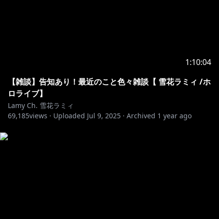
https://www.youtube.com/channel/UCFKOVgVbGmX
65RxO3EtH3iw/join
1:10:04
୨୧┈┈┈┈┈┈┈┈┈┈┈┈┈┈┈┈┈┈୨୧
【雑談】告知あり！最近のこと色々雑談【 雪花ラミィ /ホ
⚠️この配信でのお約束
ロライブ】
Lamy Ch. 雪花ラミィ
1.皆で仲良くする事。スパムや荒らし行為は禁止。
69,185
views ·
Uploaded
Jul 9, 2025
·
Archived
1 year ago
2.スパムや荒らしを見かけても反応しない。ブロック&
通報で無視しましょう。
3.配信に関係ない話題を出したり個人的なお話をするの
は控えましょう。
4.話題に出ていない他の配信者のお話などは控えましょ
う。
5.同様に、わたしの配信の話は他の配信者のチャットで
しないでください。