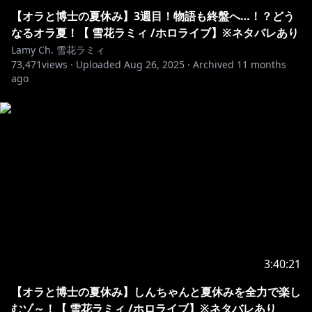
4.Don’t bring up other streamers or streams unless I
【オラと博士の夏休み】3週目！物語も終盤へ…！？どう
mention them.
なるオラ夏！【 雪花ラミィ /ホロライブ】※ネタバレあり
5.Similarly, don’t talk about me or my stream in
Lamy Ch. 雪花ラミィ
73,471
views ·
Uploaded
Aug 26, 2025
·
Archived
11 months
6.Do
not talk in the waiting area (to prevent trouble)
ago
7.Uploading cutouts during delivery is prohibited.
Please cut out after the archive is up.
If you follow the rules above, you can comment in
any language. Good luck.
୨୧┈┈┈┈┈┈┈┈┈┈┈┈┈┈┈┈┈┈୨୧
💌お手紙や色紙はこちらまで↓
〒173-0003
東京都板橋区加賀1丁目6番1号
3:40:21
ネットデポ新板橋
カバー株式会社 ホロライブ プレゼント係分
【オラと博士の夏休み】しんちゃんと夏休みを全力で楽し
雪花ラミィ宛
むゾ～！【 雪花ラミィ /ホロライブ】※ネタバレあり