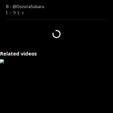
B：@OozoraSubaru
I ：ラミィ
G：@ShiroganeNoel
感想は #らみらいぶ で呟いて頂けたら嬉しいです！
୨୧┈┈┈┈┈┈┈┈┈┈┈┈┈┈┈┈┈┈୨୧
Related videos
🕺 ダンスモーション＆動画素材配布！💃
MMDに流し込むとラミィズバリバリワークアウトが踊
れます✨
https://www.dropbox.com/scl/fo/2bv0n892cdpsdbw
8fps5y/ADskgRGh72NqexubJIVDFm8?
rlkey=rhtbou3io1ins1z6n01rejpah&st=bphzq4iw&dl=
0