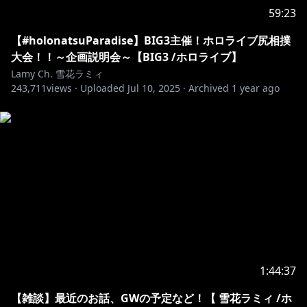
モーションデータ制作:kemo様、皇桔梗様
59:23
【#holonatsuParadise】BIG3主催！ホロライブ尻相撲
https://piapro.jp/t/Lhsn
大会！！～企画説明会～【BIG3 /ホロライブ】
Lamy Ch. 雪花ラミィ
243,711
カバー大歓迎！二次創作ガイドラインに基づいて、いっ
views ·
Uploaded
Jul 10, 2025
·
Archived
1 year ago
https://hololivepro.com/terms/
※二次的楽曲著作物の投稿に際しては、下記のクレジッ
ト表記をお願いいたします
曲：ラミィズバリバリワークアウト
アーティスト：雪花ラミィ
6th single 『ラミィズバリバリワークアウト』
https://cover.lnk.to/45nA0e
1:44:37
【雑談】最近のお話、GWの予定など！【 雪花ラミィ /ホ
୨୧┈┈┈┈┈┈┈┈┈┈┈┈┈┈┈┈┈┈୨୧