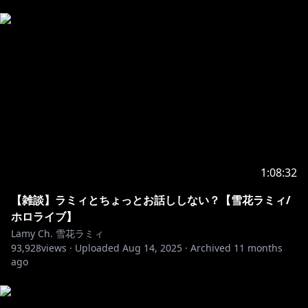
る事象が散見されています。
これに対し、NGワードを設定して予防を行っておりま
すが、当該対応は政治的意図を含むものではなく、タレ
ントの安全な配信を担保するためである旨ご理解くださ
い。
上記のとおり、炎上を故意に誘発しようとするユーザー
によるチャットやコメントによって、タレントが意図せ
ずセンシティブな発言を行ってしまう可能性がありま
す。
このような発言を行った場合にも、タレントには政治
1:08:32
的・社会的意図は無いことを予めご理解ください。
【雑談】ラミィとちょっとお話ししない？【雪花ラミィ/
Notices From COVER Corporation
ホロライブ】
Lamy Ch. 雪花ラミィ
93,928
We have been made aware of a number of attempts
views ·
Uploaded
Aug 14, 2025
·
Archived
11 months
ago
to incite controversy against our talents by causing
them to utter sensitive statements using the live
stream chat.