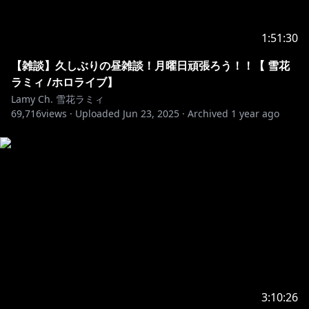
6.待機所でお喋りは控えましょう(トラブル防止のため)
7.配信中の切り抜きをアップロードするのは禁止です。
アーカイブが上がってから切り抜きは行ってください。
1:51:30
【雑談】久しぶりの昼雑談！月曜日頑張ろう！！【 雪花
上記のルールを守ってくれるなら、どの言語でコメント
ラミィ /ホロライブ】
してもOKです。わいわいしましょう。
Lamy Ch. 雪花ラミィ
69,716
views ·
Uploaded
Jun 23, 2025
·
Archived
1 year ago
Thanks for watching my stream!
I can only understand simple English, but I
appreciate your comments and support.
To help everyone enjoy the stream more, please
follow these rules:
1.Be
nice to other viewers.
2.If you see spam or trolling, don’t respond. Just
3.Talk
about the stream, but please don’t have
3:10:26
personal conversations.