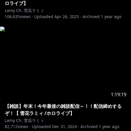
ロライブ】
Lamy Ch. 雪花ラミィ
106,635
views ·
Uploaded
Apr 26, 2025
·
Archived
1 year ago
https://piapro.jp/t/1iZn
カバー大歓迎！二次創作ガイドラインに基づいて、いっ
https://hololivepro.com/terms/
※二次的楽曲著作物の投稿に際しては、下記のクレジッ
ト表記をお願いいたします
曲：わたしを甘やかすなら
アーティスト：雪花ラミィ
1:19:19
୨୧┈┈┈┈┈┈┈┈┈┈┈┈┈┈┈┈┈┈୨୧
【雑談】年末！今年最後の雑談配信～！！配信締めする
【所属会社からのお知らせ】
ぞ！【 雪花ラミィ /ホロライブ】
現在弊社タレントに対し、配信中のチャット等によりセ
Lamy Ch. 雪花ラミィ
ンシティブな発言を誘発して、炎上を引き起こそうとす
82,712
views ·
Uploaded
Dec 31, 2024
·
Archived
1 year ago