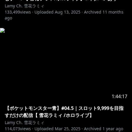
Lamy Ch. 雪花ラミィ
133,499
※お約束ごと：
views ·
Uploaded
https://www.hololive.tv/contact
Aug 13, 2025
·
Archived
11 months
ago
୨୧┈┈┈┈┈┈┈┈┈┈┈┈┈┈┈┈┈┈୨୧
■BGM
https://twitter.com/minari_studio
https://dova-s.jp/
■関連タグ
1:44:17
#らみらいぶ
#雪花ラミィ
【ポケットモンスター青】#04.5｜スロット9,999を目指
すだけの配信【 雪花ラミィ /ホロライブ】
୨୧┈┈┈┈┈┈┈┈┈┈┈┈┈┈┈┈┈┈୨୧
Lamy Ch. 雪花ラミィ
114,073
views ·
Uploaded
Mar 25, 2025
·
Archived
1 year ago