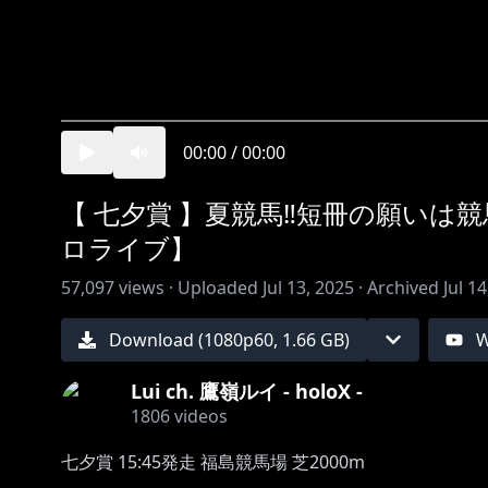
00:00
/
00:00
【 七夕賞 】夏競馬‼短冊の願いは
ロライブ】
57,097
views ·
Uploaded
Jul 13, 2025
·
Archived
Jul 1
Download (
1080
p
60
,
1.66 GB
)
W
Lui ch. 鷹嶺ルイ - holoX -
1806
videos
七夕賞 15:45発走 福島競馬場 芝2000m