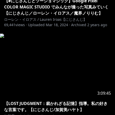
https://www.youtube.com/channel/UCiSRx1a2k-
【#にじさんじとツーショマジック】Google Pixel
0tOg-fs6gAolQ/join
COLOR MAGIC STUDIO でみんなが撮った写真みていく
【にじさんじ／ローレン・イロアス／魔界ノりりむ】
●にじさんじへのお問い合わせやファンレターはこちら
ローレン・イロアス / Lauren Iroas【にじさんじ】
69,441
views ·
Uploaded
Mar 18, 2024
·
Archived
2 years ago
https://www.anycolor.co.jp/contact
※未成年者の視聴者の方々は、下記リンク先の注意事項
https://www.anycolor.co.jp/notice-for-minors
3:09:45
【LOST JUDGMENT：裁かれざる記憶】指導。私の好き
な言葉です。【にじさんじ/加賀美ハヤト】