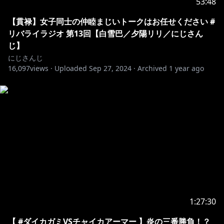
53:48
【貫禄】女子同士の仲睦まじいトークはお任せください #
リバライラジオ 第13回【白雪巴／夕陽リリ／にじさん
じ】
にじさんじ
16,097
views ·
Uploaded
Sep 27, 2024
·
Archived
1 year ago
1:27:30
【 #ダイカガミVSチャイカアーマー 】炎の三番勝負！？