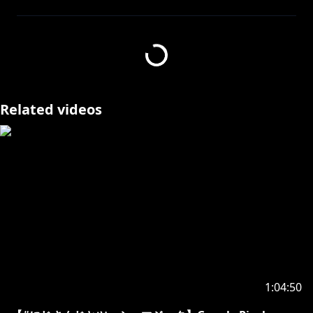
https://capsuleinn.com/shinjuku/
※利用証明書つき宿泊特別プランは
上記の公式サイトからのご予約からのみ可能ですのでご
注意ください。
Related videos
▼新宿区役所前カプセルホテル&サウナ【公式】_Xアカ
https://x.com/ku_capsule
https://twitter.com/hina__asuka
●メンバーシップはじめました！
限定スタンプが使えたり15本以上の限定動画（セリフ
なし寝息のみなどのASMRや歌動画など）が見れたり限
定配信があったりするよ。
1:04:50