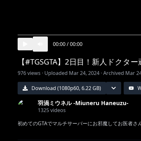
00:00
/
00:00
【#TGSGTA】2日目！新人ドクター頑張る
976
views ·
Uploaded
Mar 24, 2024
·
Archived
Mar 24
Download (
1080
p
60
,
6.22 GB
)
W
羽渦ミウネル -Miuneru Haneuzu-
1325
videos
初めてのGTAでマルチサーバーにお邪魔してお医者さ
前：
https://youtube.com/live/JOfcOB4ZBj8?feature