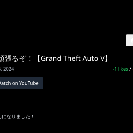
ぞ！【Grand Theft Auto V】
, 2024
-1
likes
/
atch on YouTube
んになりました！
=share