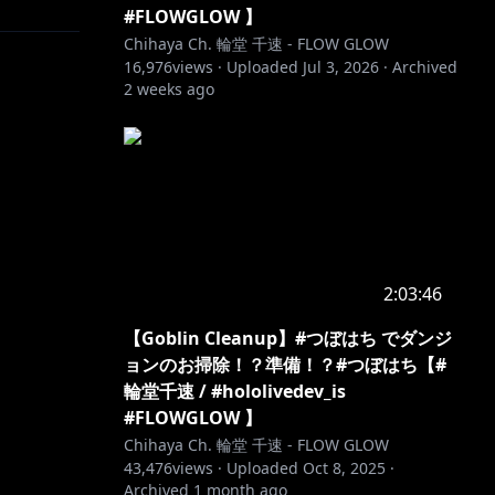
#FLOWGLOW 】
い。
Chihaya Ch. 輪堂 千速 - FLOW GLOW
16,976
views ·
Uploaded
Jul 3, 2026
·
Archived
2 weeks ago
2:03:46
【Goblin Cleanup】#つぼはち でダンジ
ョンのお掃除！？準備！？#つぼはち【#
輪堂千速 / #hololivedev_is
#FLOWGLOW 】
Chihaya Ch. 輪堂 千速 - FLOW GLOW
43,476
views ·
Uploaded
Oct 8, 2025
·
Archived
1 month ago