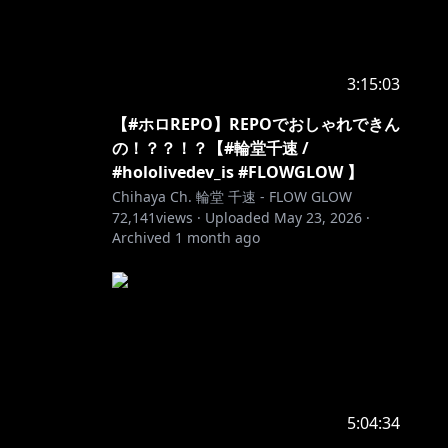
3:15:03
【#ホロREPO】REPOでおしゃれできん
の！？？！？【#輪堂千速 /
#hololivedev_is #FLOWGLOW 】
Chihaya Ch. 輪堂 千速 - FLOW GLOW
72,141
views ·
Uploaded
May 23, 2026
·
Archived
1 month ago
5:04:34