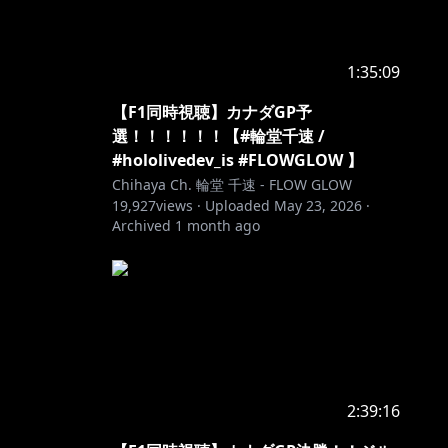
1:35:09
【F1同時視聴】カナダGP予
選！！！！！！【#輪堂千速 /
#hololivedev_is #FLOWGLOW 】
Chihaya Ch. 輪堂 千速 - FLOW GLOW
19,927
views ·
Uploaded
May 23, 2026
·
Archived
1 month ago
ss=c
2:39:16