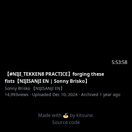
5:53:58
【#NIJI_TEKKEN8 PRACTICE】forging these
fists【NIJISANJI EN | Sonny Brisko】
Sonny Brisko 【NIJISANJI EN】
14,993
views ·
Uploaded
Dec 10, 2024
·
Archived
1 year ago
Made with 🍝 by
kitsune
.
Source code