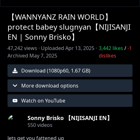
【WANNYANZ RAIN WORLD】
protect babey slugnyan【NIJISANJI
EN | Sonny Brisko】
47,242
views ·
Uploaded
Apr 13, 2025
·
3,442
likes
/
-1
Archived
May 7, 2025
dislikes
Download (
1080
p
60
,
1.67 GB
)
More download options
Watch on YouTube
Sonny Brisko 【NIJISANJI EN】
550
videos
lets get you fattened up