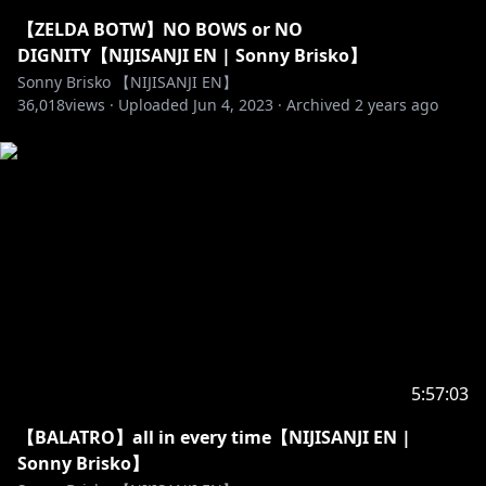
【Hashtags etc】
General: #SonnyBrisko
【ZELDA BOTW】NO BOWS or NO
Live: #SonnyLive
DIGNITY【NIJISANJI EN | Sonny Brisko】
Art: #Briskart
Sonny Brisko 【NIJISANJI EN】
36,018
NSFW: #FriskyBrisky
views ·
Uploaded
Jun 4, 2023
·
Archived
2 years ago
Meme: #FunnyBrisko
Thumbnail: #Thumbjail
Clip tag: #Brisklips
Assets/Props: #Sonnsets
Fan Name: Briskadets
Membership name: Brisquad
Oshi Mark: 🔗🤲
//---------------
5:57:03
【RULES】
【BALATRO】all in every time【NIJISANJI EN |
・Please be respectful. No harassment,
Sonny Brisko】
discrimination, doxing, inflammatory behavior etc