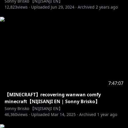
Sonny Brisko 【NIJISANJI EN】
・No spam or self-promotion
12,823
views ·
Uploaded
Jun 29, 2024
·
Archived
2 years ago
・No spoilers or backseating unless I ask
・Please keep chat on-topic.
・Do not talk about other VTubers or creators
unless I bring them up first. Likewise, please do not
mention me unprompted in other people's chats
・Please only chat in English or Japanese
・Please try to limit emojis to 3 per comment
・I AM. THE LAW.
・礼儀正しくすること。ハラスメント、差別、晒し、煽
りとかはしないでね。
7:47:07
・スパム、自分語りはしないこと。
・ネタバレ、指示コメも俺が頼まない限りしないでね。
【MINECRAFT】recovering wanwan comfy
・その時の話題に沿ったコメントをすること。
minecraft【NIJISANJI EN | Sonny Brisko】
・他のライバーの話題は俺から話さない限りしないこ
Sonny Brisko 【NIJISANJI EN】
と。同じように他の人のところで俺のことを話題にする
46,360
views ·
Uploaded
Mar 14, 2025
·
Archived
1 year ago
こともしないでね。
・コメントは英語か日本語だけでしてほしい。