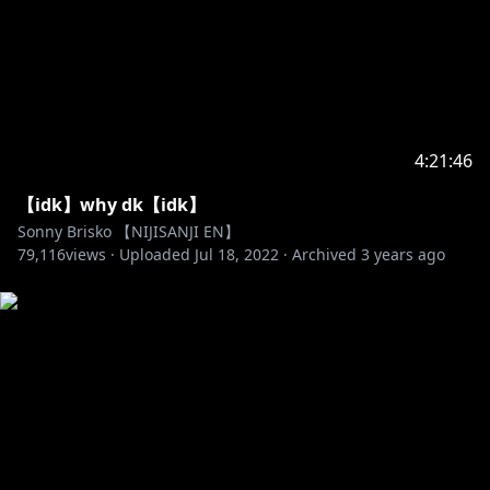
mW4CPpBx9-qw
//---------------
【CREDITS】
https://twitter.com/kachiru_i
4:21:46
【idk】why dk【idk】
Sonny Brisko 【NIJISANJI EN】
https://twitter.com/564IO321
79,116
views ·
Uploaded
Jul 18, 2022
·
Archived
3 years ago
Overlays/Loading+Ending Screen
https://twitter.com/patellacoop
https://twitter.com/Kyouya_Sama