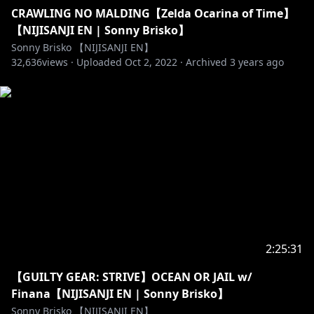
CRAWLING NO MALDING【Zelda Ocarina of Time】
#NIJISANJI_EN #NIJISANJI #にじさんじ #Noctyx
【NIJISANJI EN | Sonny Brisko】
Sonny Brisko 【NIJISANJI EN】
32,636
views ·
Uploaded
Oct 2, 2022
·
Archived
3 years ago
2:25:31
【GUILTY GEAR: STRIVE】OCEAN OR JAIL w/
Finana【NIJISANJI EN | Sonny Brisko】
Sonny Brisko 【NIJISANJI EN】