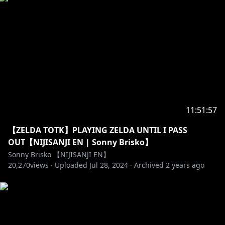
・絵文字は1コメントにつき3つまでにしてほしい。
・俺が法だ。
//---------------
『Noctyx』
https://twitter.com/Fulgur_Ovid
11:51:57
https://www.youtube.com/channel/UCGhqxhovNfaP
BpxfCruy9EA
【ZELDA TOTK】PLAYING ZELDA UNTIL I PASS
OUT【NIJISANJI EN | Sonny Brisko】
https://twitter.com/uki_violeta
Sonny Brisko 【NIJISANJI EN】
20,270
https://www.youtube.com/channel/UChJ5FTsHOu72_
views ·
Uploaded
Jul 28, 2024
·
Archived
2 years ago
5OVx0rvsvQ
https://twitter.com/alban_knox
https://www.youtube.com/channel/UCQ1zGxHrfEm