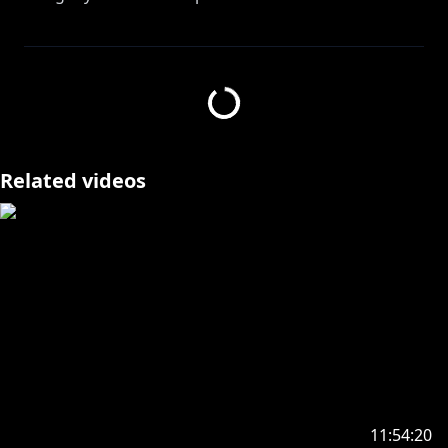
//---------------
https://streamlabs.com/sonnybriskonijisanjien/tip
Related videos
https://www.youtube.com/channel/UCuuAb_72QzK0
M1USPMEl1yw/join
https://nijisanji-store.com/collections/sonny-brisko
//---------------
https://twitter.com/sonny_brisko
11:54:20