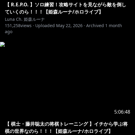
【 R.E.P.O. 】ソロ練習！攻略サイトを見ながら敵を倒し
放送関連：#なのらいぶ
ていくのら！！！【姫森ルーナ/ホロライブ】
切り抜き：#切り抜きすルーナ
Luna Ch. 姫森ルーナ
ファンネーム：#ルーナイト
151,258
views ·
Uploaded
May 22, 2026
·
Archived
1 month
ago
▷==================================◁
💜メンバーシップ登録について💜
■メンバー限定でCHコミュニティに日常のつぶやきを
投稿するのら！
■メンバー限定生配信があります！
http://bit.ly/3aeS5Yf
▷==================================◁
5:06:48
💗お知らせ情報💗
【 棋士・藤井聡太の将棋トレーニング 】イチから学ぶ将
https://t.co/yL35uN9Ecs
棋の世界なのら！！！【姫森ルーナ/ホロライブ】