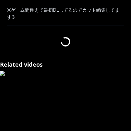
※ゲーム間違えて最初DLしてるのでカット編集してま
す※
https://www.youtube.com/playlist?
list=PL6gUpTCMieF6kJHQmG8zGlbn2B9EVvgu8
Related videos
https://store.steampowered.com/app/4111260/_/
▷==================================◁
https://www.capcom.co.jp/amusement/brands/capc
omcafe-ikebukuro/topics/2591/
https://line.me/S/sticker/29089910