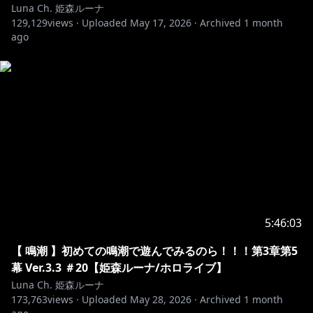
▶「ドラゴンボールSparking! ZERO」先行プレイさせ
Luna Ch. 姫森ルーナ
129,129
views ·
Uploaded
May 17, 2026
·
Archived
1 month
ago
https://t.co/x0z5Sx31D3
https://t.co/ZQj8wk47gz
https://jp.yamaha.com/products/contents/streamin
g/special_luna/index.html
▷==================================◁
※ホロライブプロダクションから未成年の視聴者の方々
へのお願い
5:46:03
[カバー 未成年者の方々へ]で検索してお読みいただく
【 鳴潮 】初めての鳴潮で遊んでみるのら！！！第3章第5
https://hololivepro.com/request-to-minors/
幕 Ver.3.3 ＃20【姫森ルーナ/ホロライブ】
Luna Ch. 姫森ルーナ
▷==================================◁
173,763
views ·
Uploaded
May 28, 2026
·
Archived
1 month