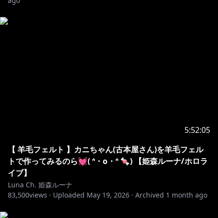
ago
🎹お借りしている音楽／カラオケサイト🎹
https://audiostock.jp/
https://www.youtube.com/channel/UC1tk9F5-
MGXEq4LWnjmrtpA
#姫森ルーナ #ホロライブ
5:52:05
【 羊毛フェルト 】カニちゃん(古本屋さん)を羊毛フェル
トで作ってみるのら💓( ᐢ・o・ᐢ 🍬) 【姫森ルーナ/ホロラ
イブ】
Luna Ch. 姫森ルーナ
83,500
views ·
Uploaded
May 19, 2026
·
Archived
1 month ago