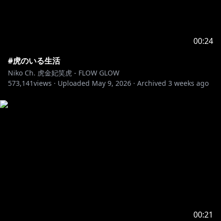
00:24
#虎のいる生活
Niko Ch. 虎金妃笑虎 - FLOW GLOW
573,141
views ·
Uploaded
May 9, 2026
·
Archived
3 weeks ago
00:21