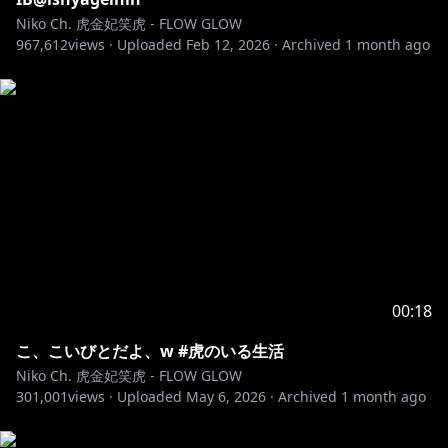
Niko Ch. 虎金妃笑虎 - FLOW GLOW
967,612
views ·
Uploaded
Feb 12, 2026
·
Archived
1 month ago
00:18
こ、こいびとだよ、w #虎のいる生活
Niko Ch. 虎金妃笑虎 - FLOW GLOW
301,001
views ·
Uploaded
May 6, 2026
·
Archived
1 month ago