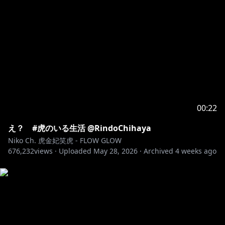
00:22
え？ #虎のいる生活 @RindoChihaya
Niko Ch. 虎金妃笑虎 - FLOW GLOW
676,232
views ·
Uploaded
May 28, 2026
·
Archived
4 weeks ago