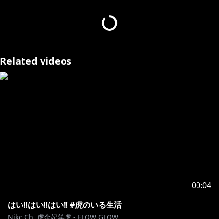
か、下記リンクをご確認の上、お楽しみください。
https://hololivepro.com/request-to-minors/
Related videos
00:04
はい‼︎はい‼︎はい‼︎ #虎のいる生活
Niko Ch. 虎金妃笑虎 - FLOW GLOW