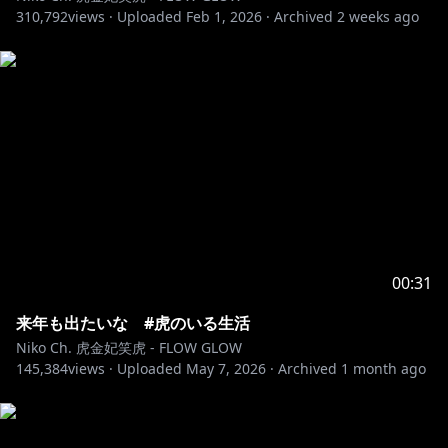
310,792
views ·
Uploaded
Feb 1, 2026
·
Archived
2 weeks ago
00:31
来年も出たいな #虎のいる生活
Niko Ch. 虎金妃笑虎 - FLOW GLOW
145,384
views ·
Uploaded
May 7, 2026
·
Archived
1 month ago