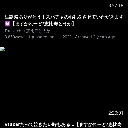
3:57:18
＃ますかれーど ＃恵比寿とうか ＃Vtuber ＃新人
生誕祭ありがとう！スパチャのお礼をさせていただきます
Vtuber
💟【ますかれーど/恵比寿とうか】
Touka ch. / 恵比寿とうか
3,850
【ファンネーム】＃恵比寿鯛
views ·
Uploaded
Jan 11, 2023
·
Archived
2 years ago
【配信タグ】＃とうか参り
【ファンアート】＃えびすけっち
【推しマーク】🍤
【おまじない】💟
※イラストハッシュタグで投稿された投稿や、ファンア
ートに関しては、サムネイルや配信等で使わせていただ
く場合がございます。
゜ﾟ +:｡.｡:+ ﾟ ゜ﾟ +:｡.｡.｡:+ ﾟ ゜ﾟ +:｡.｡:+ ﾟ ゜゜ﾟ +:｡.｡:+ ﾟ
゜ﾟ +:｡.｡.｡:+ ﾟ ゜ﾟ +:｡.｡:+ ﾟ ゜
2:20:01
Vtuberだって泣きたい時もある…【ますかれーど/恵比寿
♥『ますかれーど』店舗コンセプトとルール 2020.10.1