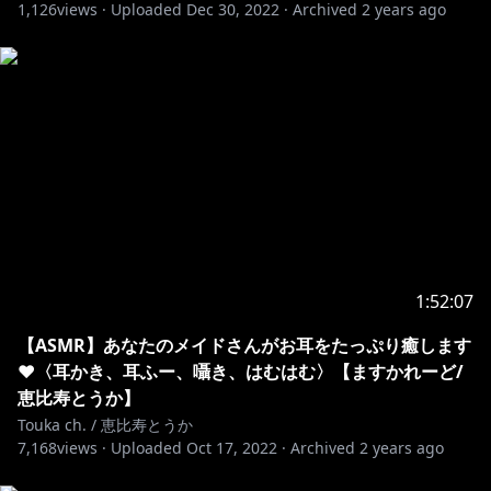
がございます。
1,126
views ·
Uploaded
Dec 30, 2022
·
Archived
2 years ago
゜ﾟ +:｡.｡:+ ﾟ ゜ﾟ +:｡.｡.｡:+ ﾟ ゜ﾟ +:｡.｡:+ ﾟ ゜゜ﾟ +:｡.｡:+ ﾟ
゜ﾟ +:｡.｡.｡:+ ﾟ ゜ﾟ +:｡.｡:+ ﾟ ゜
※ツイッターやYouTubeなどで配信に対するネガティ
ブ、否定的な発言を繰り返すアカウントは、ミュート・
ブロック対応させていただいております。
1:52:07
【ASMR】あなたのメイドさんがお耳をたっぷり癒します
♥〈耳かき、耳ふー、囁き、はむはむ〉【ますかれーど/
恵比寿とうか】
Touka ch. / 恵比寿とうか
7,168
views ·
Uploaded
Oct 17, 2022
·
Archived
2 years ago