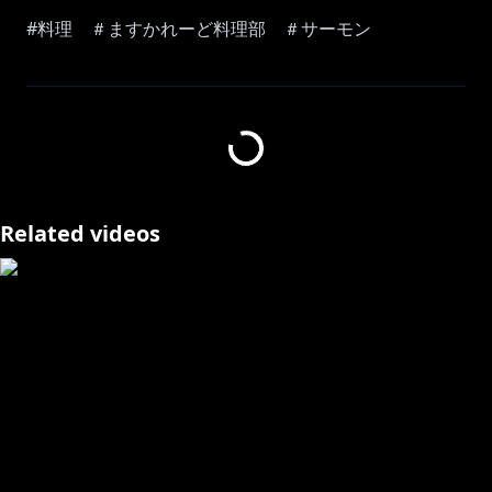
#料理 ＃ますかれーど料理部 ＃サーモン
ご主人様のために、晩御飯作るよ！
きゃーっ！嫁にもらわれちゃうわね♡
チャンネル登録、いいねボタン、通知登録、コメントあ
りがとうございます！はげみになります！
Thank you for watching my stream. Please like,
Related videos
subscribe, set notifications 🔔 to "on" and follow my
Twitter @Ebisu_Touka .
～～～～～～～
https://mobile.twitter.com/masquerade_ch
https://mobile.twitter.com/Ebisu_Touka