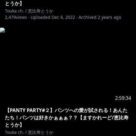
とうか】
キャストのお給仕中に関しまして、下記のコンセプトを
Touka ch. / 恵比寿とうか
ご理解頂きまして
2,479
views ·
Uploaded
Dec 6, 2022
·
Archived
2 years ago
ルールをお守り頂きますようお願い申し上げます。
・当店はご主人様同士のコミュニケーションをチャット
内で行う事に制限を設けておらず
ご来店頂いた皆様でお愉しみ頂ける空間を目指してお
ります。
・お給仕中の内容と全く関係のないコメントは、他のご
主人様へのご迷惑となる可能性があるためお控えくださ
い。
あくまでお給仕内容に関連したメッセージのやり取り
に留めて頂けますと幸いです。
・他のご主人様へ、同意や意見を求めるような内容のコ
2:59:34
メントはお控えください。
・スパム行為や、キャスト、他のご主人様を誹謗中傷す
【PANTY PARTY#２】パンツへの愛が試される！あんた
るコメントはお控えください。
たち！パンツは好きかぁぁぁ？？【ますかれーど/恵比寿
・上記のルールをお守り頂けない方に関しては、スタッ
とうか】
フの判断にて、アカウントブロック等をさせて頂く場合
Touka ch. / 恵比寿とうか