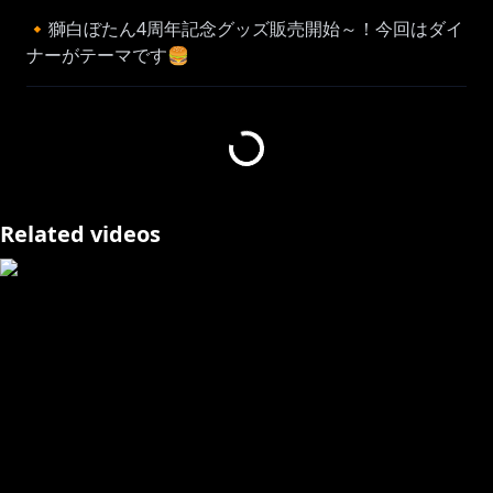
🔸獅白ぼたん4周年記念グッズ販売開始～！今回はダイ
https://shop.hololivepro.com/products/shishirobota
n_an4th
-+-+-+-+-+-+-+-+-+-+-+-+-+-+-+-+-+-+-+-+-+-
平和を守るためなら…実力行使も辞さないっ（かもしれ
ない）
Related videos
警察副署長&住民としてホロスサントスの生活を楽しん
でいくぞい～！
https://x.com/hosizuki_rio/status/183594448636887
4938
【#holoGTA とは】
9/17(火)～9/23(月)の7日間開催
ホロライブメンバーが仮想世界ホロスサントスの街で
さまざまな職業になりきって自由に生活する企画！