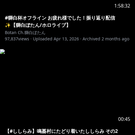
1:58:32
※ホロ鯖は他のサーバーよりもゆるめに法律/ルールを
設定しています🔰
#獅白杯オフライン お疲れ様でした！振り返り配信
✨【獅白ぼたん/ホロライブ】
holoGTAファンアートは #holoGTAFA
Botan Ch.獅白ぼたん
97,837
views ·
Uploaded
Apr 13, 2026
·
Archived
2 months ago
Supported by STGR
logo : saku㊴様
「hololiveGTA」はRockstar Gamesの許諾を得て収益
化・配信をしております。
💓おしらせ💓
🔸「VAXEEx獅白ぼたん」のコラボ製品予約注文開始！
https://www.vaxee.co/jp/news.php?act=view&id=221
00:45
​【#ししらみ】鳴蟇村にたどり着いたししらみ その2