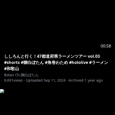
Please understand that even if such statements
were to be said by the talents, these are in no way
politically or ideologically motivated.
-+-+-+-+-+-+-+-+-+-+-+-+-+-+-+-+-+-+-+-+-+-
！この配信でのお約束！
00:58
1.皆で仲良くする事。スパムや荒らし行為は禁止。
ししろんと行く！47都道府県ラーメンツアー vol.03
2.スパムや荒らしを見かけても反応しない。ブロック&
#shorts #獅白ぼたん #角巻わため #hololive #ラーメン
通報で無視しましょう。
#和歌山
3.配信に関係ない話題を出したり個人的なお話をするの
Botan Ch.獅白ぼたん
は控えましょう。
9,691
views ·
Uploaded
Sep 11, 2024
·
Archived
1 year ago
4.話題に出ていない他の配信者のお話などは控えましょ
う。
5.同様に、わたしの配信の話は他の配信者のチャットで
しないでください。
6.待機所でお喋りは控えましょう(トラブル防止のため)