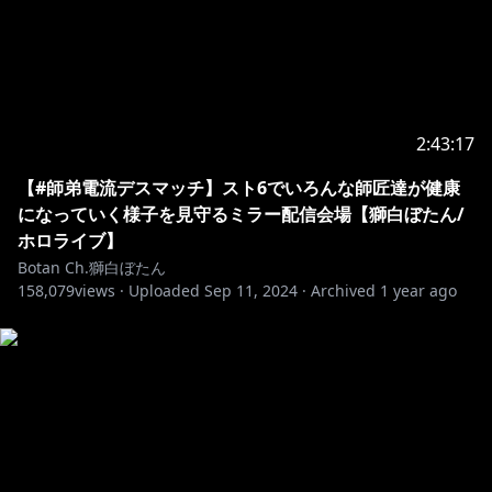
上記のルールを守ってくれるなら、どの言語でコメント
してもOKです。わいわいしましょう。
Thanks for watching my stream!
I can only understand simple English, but I
2:43:17
appreciate your comments and support.
To help everyone enjoy the stream more, please
【#師弟電流デスマッチ】スト6でいろんな師匠達が健康
follow these rules:
になっていく様子を見守るミラー配信会場【獅白ぼたん/
ホロライブ】
1.Be
nice to other viewers. Don’t spam or troll
Botan Ch.獅白ぼたん
158,079
2.If you see spam or trolling, don’t respond. Just
views ·
Uploaded
Sep 11, 2024
·
Archived
1 year ago
3.Talk
about the stream, but please don’t bring up
unrelated topics or have personal conversations.
4.Don’t bring up other streamers or streams unless I
mention them.
5.Similarly, don’t talk about me or my stream in
other streamers’ chat.