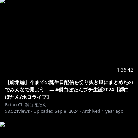
上記のとおり、炎上を故意に誘発しようとするユーザー
によるチャットやコメントによって、タレントが意図せ
ずセンシティブな発言を行ってしまう可能性がありま
す。
このような発言を行った場合にも、タレントには政治
的・社会的意図は無いことを予めご理解ください。
【Notices From COVER Corporation】
We have been made aware of a number of attempts
to incite controversy against our talents by causing
1:36:42
them to utter sensitive statements using the live
【総集編】今までの誕生日配信を切り抜き風にまとめたの
stream chat.
でみんなで見よう！― #獅白ぼたんプチ生誕2024【獅白
ぼたん/ホロライブ】
In response to this, we have set up a list of terms
Botan Ch.獅白ぼたん
unable to be mentioned at present to prevent this.
58,521
views ·
Uploaded
Sep 8, 2024
·
Archived
1 year ago
Please understand that this response is not
politically motivated and is intended to ensure the
peaceful live streams by our talents.