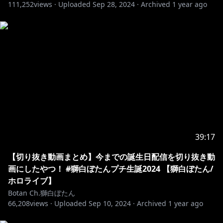
https://www.youtube.com/channel/UCUKD-
111,252
views ·
Uploaded
Sep 28, 2024
·
Archived
1 year ago
uaobj9jiqB-VXt71mA/join
特典として専用バッジ、専用スタンプ、メンバー限定配
信などがあります💓
https://twitter.com/shishirobotan
-+-+-+-+-+-+-+-+-+-+-+-+-+-+-+-+-+-+-+-+-+-
【所属会社からのお知らせ】
現在弊社タレントに対し、配信中のチャット等によりセ
39:17
ンシティブな発言を誘発して、炎上を引き起こそうとす
る事象が散見されています。
【切り抜き動画まとめ】今までの誕生日配信を切り抜き動
これに対し、NGワードを設定して予防を行っておりま
画にしたやつ！ #獅白ぼたんプチ生誕2024 【獅白ぼたん/
すが、当該対応は政治的意図を含むものではなく、タレ
ホロライブ】
ントの安全な配信を担保するためである旨ご理解くださ
Botan Ch.獅白ぼたん
66,208
い。
views ·
Uploaded
Sep 10, 2024
·
Archived
1 year ago