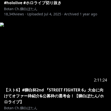
#hololive #ホロライブ切り抜き
https://shop.hololivepro.com/products/nepolabo_an
Botan Ch.獅白ぼたん
4th
18,349
views ·
Uploaded
Jul 4, 2025
·
Archived
1 year ago
🔸BOSSとホロライブのコラボキャンペーンが9月2日
https://mobile.suntory.co.jp/cpn/softdrink/boss/202
40808H/
🔸獅白ぼたんのTiktokができました！よかったら登録
https://www.tiktok.com/@shishirobotan_hololive
🎵メンバー限定の歌ってみた動画 【朽ちた神 / 獅白ぼ
2:11:24
https://www.youtube.com/watch?v=Pkwf3CRQssA
【スト6】#獅白杯2nd 『STREET FIGHTER 6』大会に向
けてオファー枠紹介&公募枠の選考会！【獅白ぼたん/ホ
🔽チャンネルメンバーシップの加入はいつでも大歓迎
ロライブ】
Botan Ch.獅白ぼたん