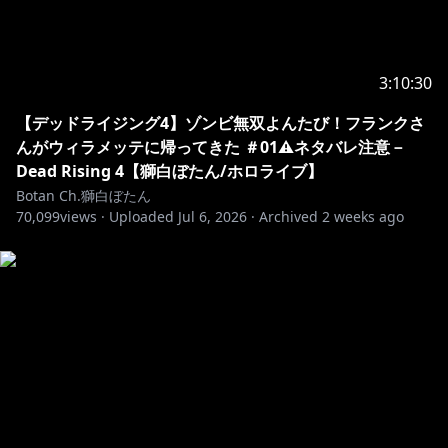
6.Please refrain from chatting before the stream
starts to prevent any issues
As long as you follow the rules above, you can chat
in any language
3:10:30
【デッドライジング4】ゾンビ無双よんたび！フランクさ
-+-+-+-+-+-+-+-+-+-+-+-+-+-+-+-+-+-+-+-+-+-
んがウィラメッテに帰ってきた ＃01⚠️ネタバレ注意－
Dead Rising 4【獅白ぼたん/ホロライブ】
※ホロライブプロダクションから未成年の視聴者の方々
Botan Ch.獅白ぼたん
へのお願い
70,099
views ·
Uploaded
Jul 6, 2026
·
Archived
2 weeks ago
[カバー 未成年者の方々へ]で検索してお読みいただく
か、
https://hololivepro.com/request-to-minors/
-+-+-+-+-+-+-+-+-+-+-+-+-+-+-+-+-+-+-+-+-+-
💌お手紙や色紙はこちらまで💌
〒173-0003
東京都板橋区加賀1丁目6番1号