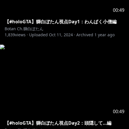
ネットデポ新板橋
00:49
カバー株式会社 ホロライブ プレゼント係分
獅白ぼたん 宛
【#holoGTA】獅白ぼたん視点Day1：わんぱく小僧編
Botan Ch.獅白ぼたん
※お約束ごと：
https://www.hololive.tv/contact
1,839
views ·
Uploaded
Oct 11, 2024
·
Archived
1 year ago
-+-+-+-+-+-+-+-+-+-+-+-+-+-+-+-+-+-+-+-+-+-
https://hololive.booth.pm/
▼ホロジュール（メンバーの配信スケジュールをチェッ
https://schedule.hololive.tv/#hololive
-+-+-+-+-+-+-+-+-+-+-+-+-+-+-+-+-+-+-+-+-+-
00:49
【ホロライブプロダクション】
【#holoGTA】獅白ぼたん視点Day2：頭隠して…編