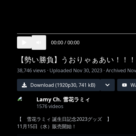
00:00
/
00:00
【勢い勝負】うおりゃぁあい！！！ #雪
38,746
views ·
Uploaded
Nov 30, 2023
·
Archived
Nov
Download (
1920
p
30
,
741 kB
)
Wa
Lamy Ch. 雪花ラミィ
1576
videos
【 雪花ラミィ 誕生日記念2023グッズ 】
https://shop.hololivepro.com/products/yukihanal