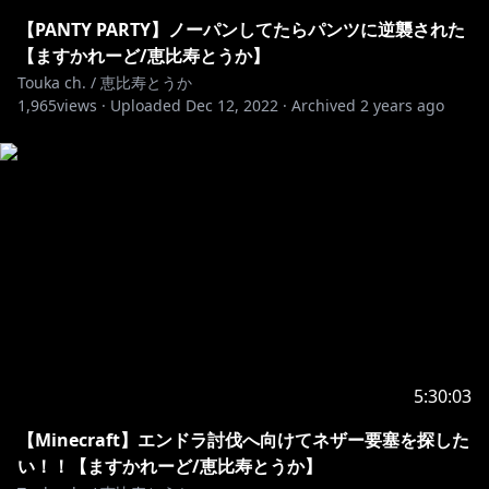
＃ますかれーど ＃恵比寿とうか ＃Vtuber ＃新人
【PANTY PARTY】ノーパンしてたらパンツに逆襲された
Vtuber
【ますかれーど/恵比寿とうか】
Touka ch. / 恵比寿とうか
1,965
【ファンネーム】＃恵比寿鯛
views ·
Uploaded
Dec 12, 2022
·
Archived
2 years ago
【配信タグ】＃とうか参り
【ファンアート】＃えびすけっち
【推しマーク】🍤
【おまじない】💟
※イラストハッシュタグで投稿された投稿や、ファンア
ートに関しては、サムネイルや配信等で使わせていただ
く場合がございます。
゜ﾟ +:｡.｡:+ ﾟ ゜ﾟ +:｡.｡.｡:+ ﾟ ゜ﾟ +:｡.｡:+ ﾟ ゜゜ﾟ +:｡.｡:+ ﾟ
゜ﾟ +:｡.｡.｡:+ ﾟ ゜ﾟ +:｡.｡:+ ﾟ ゜
5:30:03
【Minecraft】エンドラ討伐へ向けてネザー要塞を探した
♥『ますかれーど』店舗コンセプトとルール 2020.10.1
い！！【ますかれーど/恵比寿とうか】
キャストのお給仕中に関しまして、下記のコンセプトを