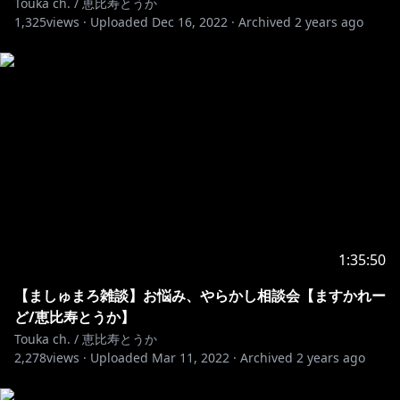
Touka ch. / 恵比寿とうか
ご理解頂きまして
1,325
views ·
Uploaded
Dec 16, 2022
·
Archived
2 years ago
ルールをお守り頂きますようお願い申し上げます。
・当店はご主人様同士のコミュニケーションをチャット
内で行う事に制限を設けておらず
ご来店頂いた皆様でお愉しみ頂ける空間を目指してお
ります。
・お給仕中の内容と全く関係のないコメントは、他のご
主人様へのご迷惑となる可能性があるためお控えくださ
い。
あくまでお給仕内容に関連したメッセージのやり取り
に留めて頂けますと幸いです。
・他のご主人様へ、同意や意見を求めるような内容のコ
1:35:50
メントはお控えください。
・スパム行為や、キャスト、他のご主人様を誹謗中傷す
【ましゅまろ雑談】お悩み、やらかし相談会【ますかれー
るコメントはお控えください。
ど/恵比寿とうか】
・上記のルールをお守り頂けない方に関しては、スタッ
Touka ch. / 恵比寿とうか
フの判断にて、アカウントブロック等をさせて頂く場合
2,278
views ·
Uploaded
Mar 11, 2022
·
Archived
2 years ago
がございます。
゜ﾟ +:｡.｡:+ ﾟ ゜ﾟ +:｡.｡.｡:+ ﾟ ゜ﾟ +:｡.｡:+ ﾟ ゜゜ﾟ +:｡.｡:+ ﾟ