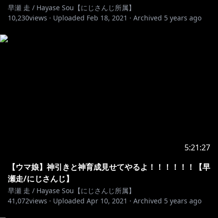
早瀬 走 / Hayase Sou【にじさんじ所属】
10,230
views ·
Uploaded
Feb 18, 2021
·
Archived
5 years ago
https://nijisanji.booth.pm/items/2382024
https://nijisanji.booth.pm/items/2382007
https://nijisanji.booth.pm/items/2382020
【にじさんじ】
https://twitter.com/Nijisanji_app
https://www.nijisanji.jp/
5:21:27
【ウマ娘】神引きと神育成見せてやるよ！！！！！！【早
https://www.nijisanji.jp/contact
瀬走/にじさんじ】
早瀬 走 / Hayase Sou【にじさんじ所属】
※未成年の視聴者の方々は、下記リンク先の注意事項も
41,072
views ·
Uploaded
Apr 10, 2021
·
Archived
5 years ago