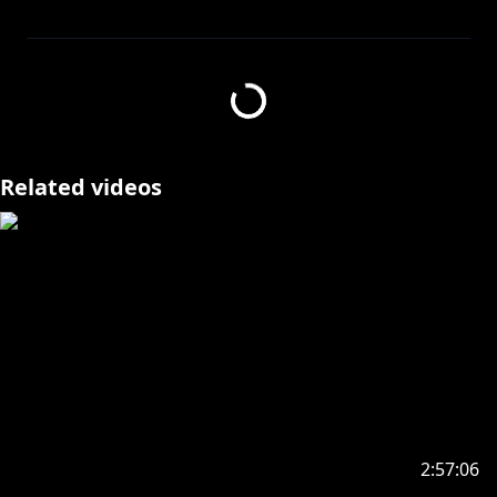
https://unityroom.com/games/judge_donut_hole
Related videos
https://www.youtube.com/channel/UC2OacIzd2UxG
HRGhdHl1Rhw/join
https://twitter.com/SouHayase
https://shop.nijisanji.jp/s/niji/?ima=3938
【早瀬走個人グッズ発売中💛】
2:57:06