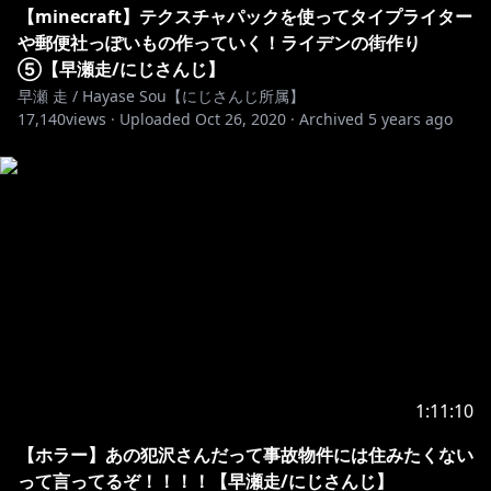
https://nijisanji.booth.pm/items/2382430
【minecraft】テクスチャパックを使ってタイプライター
や郵便社っぽいもの作っていく！ライデンの街作り
https://nijisanji.booth.pm/items/2381958
⑤【早瀬走/にじさんじ】
早瀬 走 / Hayase Sou【にじさんじ所属】
17,140
https://nijisanji.booth.pm/items/2381993
views ·
Uploaded
Oct 26, 2020
·
Archived
5 years ago
https://nijisanji.booth.pm/items/2382064
https://nijisanji.booth.pm/items/2421957
https://nijisanji.booth.pm/items/2421954
https://nijisanji.booth.pm/items/2421945
https://nijisanji.booth.pm/items/2382056
1:11:10
https://nijisanji.booth.pm/items/2421947
【ホラー】あの犯沢さんだって事故物件には住みたくない
って言ってるぞ！！！！【早瀬走/にじさんじ】
https://nijisanji.booth.pm/items/2421949