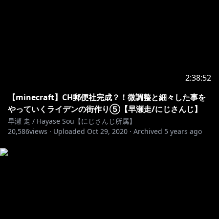
https://www.photo-ac.com/
https://dova-s.jp/
http://www.hmix.net/
2:38:52
http://musmus.main.jp/
【minecraft】CH郵便社完成？！微調整と細々した事を
Special Thanks !!!
やっていくライデンの街作り⑤【早瀬走/にじさんじ】
早瀬 走 / Hayase Sou【にじさんじ所属】
20,586
views ·
Uploaded
Oct 29, 2020
·
Archived
5 years ago