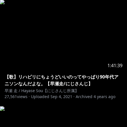
https://www.anycolor.co.jp/notice-for-minors
-----------------ｷﾘﾄﾚﾏｾﾝ--------------------
※ロード画面
とねがわ様（@unlimited_golf_）
※ＢＧＭ
俺様（@XRwVWRvPYfZuNP3）
ラッキーマウンテン
1:41:39
音楽：STAR DUST BGM
【歌】リハビリにちょうどいいのってやっぱり90年代ア
ニソンなんだよな。【早瀬走/にじさんじ】
早瀬 走 / Hayase Sou【にじさんじ所属】
27,561
※サムネイルや音楽など使わせていただいている素材サ
views ·
Uploaded
Sep 4, 2021
·
Archived
4 years ago
イト様※
https://www.ac-illust.com/