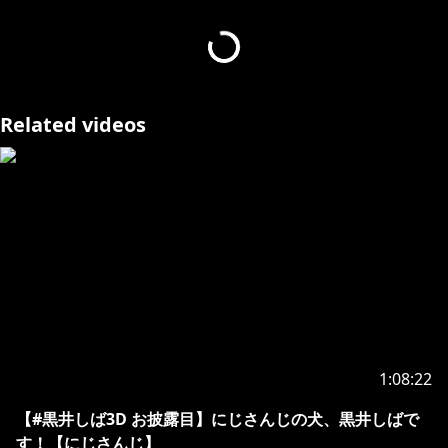
Deer/
にじさんじ所属の犬、黒井しば！
世にも奇妙な喋れる黒柴犬！ 今日も元気にお散歩だ！
Related videos
◆👇黒井しばのメンバーシップ👇しばちゃんの毎月の
https://www.youtube.com/channel/UCmeyo5pRj_6P
XG-CsGUuWWg/join
https://x.com/BlackShiba_chan
※未成年者の視聴者の方々は、下記リンク先の注意事項
1:08:22
https://www.anycolor.co.jp/notice-for-minors
【#黒井しば3D お披露目】にじさんじの犬、黒井しばで
す！【にじさんじ】