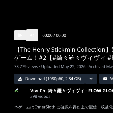
00:00
/
00:00
【The Henry Stickmin Co
ゲーム！#2【#綺々羅々ヴィヴィ #holo
78,779
views ·
Uploaded
May 22, 2026
·
Archived
May
Download (
1080
p
60
,
2.84 GB
)
W
Vivi Ch. 綺々羅々ヴィヴィ - FLOW GL
398
videos
本ゲームは InnerSloth に確認を得た上で配信・収