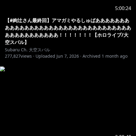
https://twitter.com/oozorasubaru
5:00:24
放送の感想は #生スバル でツイートしてね～！
【#絢辻さん最終回】アマガミやるしゅばあああああああ
ああああああああああああああああああああああああああ
+‥‥‥‥‥‥‥‥‥‥‥‥‥‥‥‥‥‥‥‥‥‥‥‥‥‥‥‥‥‥‥‥‥‥+
あああああああああああ！！！！！！！【ホロライブ/大
空スバル】
🐣メンバーシップ/Membership🐣
Subaru Ch. 大空スバル
→https://www.youtube.com/channel/UCvzGlP9oQw
277,827
views ·
Uploaded
Jun 7, 2026
·
Archived
1 month ago
U--Y0r9id_jnA/join
+‥‥‥‥‥‥‥‥‥‥‥‥‥‥‥‥‥‥‥‥‥‥‥‥‥‥‥‥‥‥‥‥‥‥+
ホロライブ公式YouTubeチャンネルでもオリジナルコ
ンテンツ配信中！▷
https://www.youtube.com/channel/UCJFZ
...
ホロライブ公式Twitter▷
https://twitter.com/hololivetv
ホロライブ公式サイト▷
https://www.hololive.tv/
--------------------------------