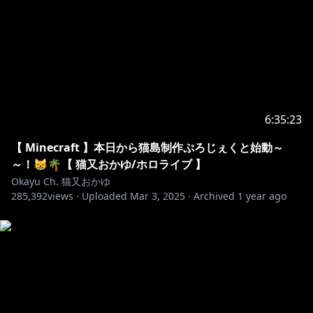
・・❥
Twitter :
https://twitter.com/nekomataokayu
( sub ) :
https://twitter.com/MO_OKAYU_GU
❥・・
┈┈┈┈┈┈┈┈┈┈┈┈┈┈┈┈┈┈┈┈┈┈┈┈
・・❥
6:35:23
【 Minecraft 】本日から猫島制作ぷろじぇくと始動～
Member ship 🍙
～！😸🌴【 猫又おかゆ/ホロライブ 】
❥ 毎月書き下ろしスマホ用壁紙配布
Okayu Ch. 猫又おかゆ
❥ 名前の横にメンバーバッチの追加
285,392
views ·
Uploaded
Mar 3, 2025
·
Archived
1 year ago
❥ 専用絵文字の使用
❥ メンバーシップ限定配信( 企画系ASMR/セリフ読み
etc... )
https://www.youtube.com/channel/UCvaTdHTWBGv
3MKj3KVqJVCw/join