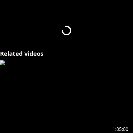
▼ゲスト出演
白上フブキ ‪ @ShirakamiFubuki
大神ミオ ‪ @OokamiMio
戌神ころね ‪ @InugamiKorone
大空スバル @OozoraSubaru
スターマン @baystarsofficial
Related videos
▼振付制作
おでんガールズ
https://x.com/FlFo7o
▼音源制作
トライフロンティア合同会社
クックルP
https://x.com/c_hicken
ふじそば
https://x.com/fujisobaP
symny
https://x.com/symny
犬絵（TRIFRONTIER）
https://x.com/Catpicture_
マッチ（TRIFRONTIER）
https://x.com/clw_gt
1:05:00