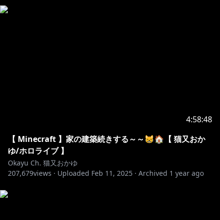
▼ゲストパートイラスト制作
okiq
https://x.com/okiq_
ぱんじゃむのなめ
https://x.com/nononanameme
双葉陽
https://x.com/hutaba_haru
noka
https://x.com/nokachoco114
せとかね
https://x.com/setokane_0799
▼ロゴイラストデザイン制作
青猫
https://x.com/aoneko2_osakana
4:58:48
▼サムネイルデザイン制作
rairai
https://x.com/ProductRairai
【 Minecraft 】家の建築続きする～～😸🏠【 猫又おか
ゆ/ホロライブ 】
▼サムネイルイラスト制作
Okayu Ch. 猫又おかゆ
207,679
神岡ちろる
views ·
Uploaded
https://x.com/kami_shun0505
Feb 11, 2025
·
Archived
1 year ago
❥・・
┈┈┈┈┈┈┈┈┈┈┈┈┈┈┈┈┈┈┈┈┈┈┈┈