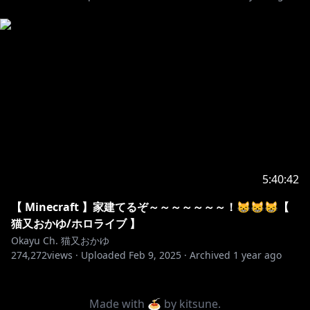
https://www.youtube.com/@Sanusagi
https://www.youtube.com/@AMAGUMOMEGANE
https://www.youtube.com/@hoshinoongakuhiroba
5:40:42
http://www.sayonari.com/trans_asr/index.html
※このソフトは開発者（さぁたん，西村良太/さよなり
【 Minecraft 】家建てるぞ～～～～～～～！😸😸😸【
ω）様の許諾を得て配信に使用しております※
猫又おかゆ/ホロライブ 】
Okayu Ch. 猫又おかゆ
274,272
views ·
Uploaded
Feb 9, 2025
·
Archived
1 year ago
Made with 🍝 by
kitsune
.