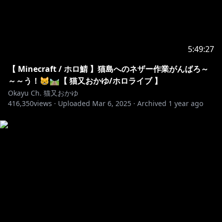
❥・・
┈┈┈┈┈┈┈┈┈┈┈┈┈┈┈┈┈┈┈┈┈┈┈┈
・・❥
5:49:27
hashtag 🍙
【 Minecraft / ホロ鯖 】猫島へのネザー作業がんばろ～
生放送関連 : #生おかゆ 切り抜き : #おに切り
～～う！😸🛤【 猫又おかゆ/ホロライブ 】
ファンネーム : #おにぎりゃー
Okayu Ch. 猫又おかゆ
416,350
views ·
Uploaded
Mar 6, 2025
·
Archived
1 year ago
❥・・ ┈┈┈┈┈┈┈┈┈┈┈┈┈┈┈┈┈┈┈┈┈┈┈┈ ・・❥
Goods 📢
LINE スタンプ :
https://store.line.me/stickershop/product/16921213
/ja
誕生日記念2022 ボイスフルセット :
https://shop.hololivepro.com/products/nekomataok
ayu_bd2022