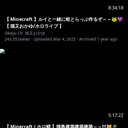
ぽいずにゃ～しんどろーむBlu-ray：
https://bushiroad-
8:34:18
music.com/musics/hoxb-10011
【 Minecraft 】ルイと一緒に蛙とらっぷ作るぞ～～🐸💜
❥・・
【 猫又おかゆ/ホロライブ 】
┈┈┈┈┈┈┈┈┈┈┈┈┈┈┈┈┈┈┈┈┈┈┈┈
Okayu Ch. 猫又おかゆ
243,352
・・❥
views ·
Uploaded
Mar 4, 2025
·
Archived
1 year ago
ホロライブプロダクション
https://www.hololive.tv/
https://schedule.hololive.tv/#hololive
https://twitter.com/hololivetv
https://hololive.booth.pm/
5:17:22
https://www.youtube.com/channel/UCJFZiqLMntJufD
【 Minecraft / ホロ鯖 】猫島建築建築建築～～!!!😸🌴