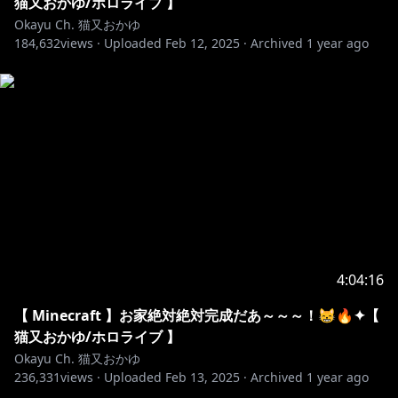
猫又おかゆ/ホロライブ 】
えるむ（スタジオメイビー）
Okayu Ch. 猫又おかゆ
茶入百 （スタジオメイビー）
https://x.com/chashi00
184,632
views ·
Uploaded
Feb 12, 2025
·
Archived
1 year ago
オムカ
https://x.com/rexmeltykiss
Meira
https://x.com/Meira777_mv
リャマ
https://x.com/ryma2357
Raina
https://x.com/Raina_0h
木葉はづく
https://x.com/HAZUQU
zio
https://x.com/21o__0q
harutako / Kasumi Haruta
https://x.com/harutakooo
式守 尊
https://x.com/shikimori__m
しょうけい
https://x.com/shoukeisun
楪のどか
https://x.com/yudumoq
4:04:16
にーえぬ
https://x.com/2ncooh
【 Minecraft 】お家絶対絶対完成だあ～～～！😸🔥✦【
▼OPムービーイラスト制作
猫又おかゆ/ホロライブ 】
Yananang
https://x.com/hedgehog0516
Okayu Ch. 猫又おかゆ
とげまる
https://x.com/togemaru34
236,331
views ·
Uploaded
Feb 13, 2025
·
Archived
1 year ago