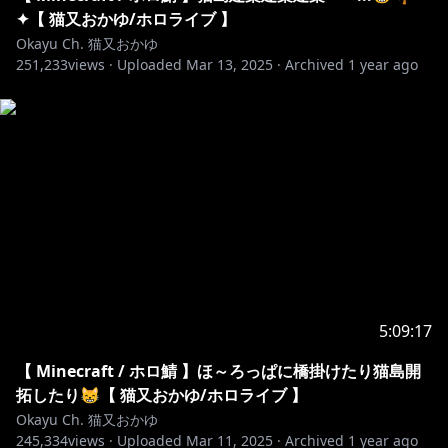
CHc6bQixg
✦【 猫又おかゆ/ホロライブ 】
Okayu Ch. 猫又おかゆ
※ホロライブプロダクションから未成年の視聴者の方々
251,233
views ·
Uploaded
Mar 13, 2025
·
Archived
1 year ago
へのお願い
[カバー 未成年者の方々へ]で検索してお読みいただく
https://hololivepro.com/request-to-minors/
❥・・
┈┈┈┈┈┈┈┈┈┈┈┈┈┈┈┈┈┈┈┈┈┈┈┈
・・❥
BGM♩
5:09:17
https://www.youtube.com/@FUJINEQo
【 Minecraft / ホロ鯖 】ほ～ろっぱに橋掛けたり猫島開
拓したり😸【 猫又おかゆ/ホロライブ 】
Okayu Ch. 猫又おかゆ
https://www.youtube.com/@hiiragihanon
245,334
views ·
Uploaded
Mar 11, 2025
·
Archived
1 year ago