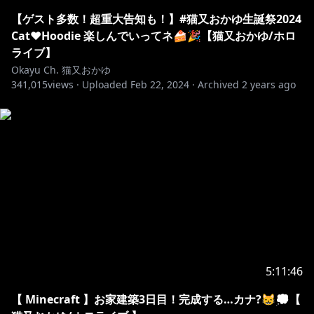
まつこ
https://x.com/matuko_dora
KosK（TRIFRONTIER）
https://x.com/KosK_MIX
【ゲスト多数！超重大告知も！】#猫又おかゆ生誕祭2024
中山太陽(Sound City)
Cat♥Hoodie 楽しんでいってネ🍰🎉【猫又おかゆ/ホロ
中出拓海(Sound City)
ライブ】
Okayu Ch. 猫又おかゆ
341,015
▼映像制作
views ·
Uploaded
Feb 22, 2024
·
Archived
2 years ago
紺色。（スタジオメイビー）
https://x.com/kon7iro?
mx=2
ポン酢（スタジオメイビー）
https://x.com/poponzu1125
ぺたぺた（スタジオメイビー）
https://x.com/petapeta_05
兎迷夢々（スタジオメイビー）
https://x.com/tomayoimumu
Obli（スタジオメイビー）
https://x.com/Obli222
ゆっけ（スタジオメイビー）
https://x.com/yuki_yuxtuke
5:11:46
おのこ（スタジオメイビー）
【 Minecraft 】お家建築3日目！完成する…カナ?😸💭【
https://x.com/wonokokko