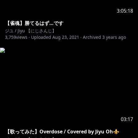
잘 부탁드려요!
3:05:18
⚜ルールは守って楽しいリスナー生活をしましょう！
（禁止事項）⚜
【雀魂】勝てるはず…です
・他の方の気持ちを悪くさせるほどの悪口、セクハラは
ジユ / Jiyu 【にじさんじ】
3,759
禁止です！
views ·
Uploaded
Aug 23, 2021
·
Archived
3 years ago
・配信の内容と関係ないVtuberさんの話等々はおやめ
ください
・問題になるような発言やニックネーム
・他にご自分で考えても「あ…これはダメかも…」と思
うくらいの行動などなど
以上の内容以外も僕の判断によってチャットの削除や
BANなどが有るかもです！
よろしくお願いします！
03:17
-------------------------------------------------
【歌ってみた】Overdose / Covered by Jiyu Oh⚜