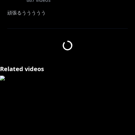
887
videos
頑張るううううう
ーーーーーーーーーーーーーーーーーーーー
⚜매너를 지키고 다같이 즐거운 방송을 만들어요!(금지
사항입니다)⚜
-다른 분들이 기분 나쁠정도의 욕설이나 성희롱 등은 금
지입니다!
Related videos
-방송 내용과 관계 없는 Vtuber나 스트리머 언급 등은 그
만둬주세요
-논란이 될만한 발언이나 닉네임
-외에도 자신이 생각했을 때 아... 이건 좀 아닌거같은데?
라고 생각하는 행동 등등
위의 내용 외에도 판단에 따라 경고 후 채팅 삭제나 밴 등
의 처리가 있을 수 있습니다!