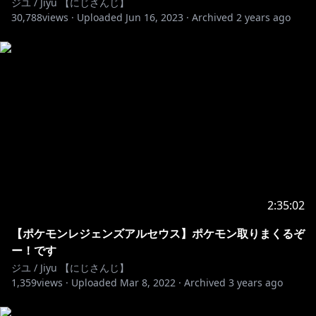
ジユ / Jiyu 【にじさんじ】
*~니지산지 관련~*
30,788
views ·
Uploaded
Jun 16, 2023
·
Archived
2 years ago
◈『Twitter』
https://twitter.com/JiyuOh2434
◈『Membership』
https://www.youtube.com/channel/UCnzZmBOSrQf
2wDBbnsDajVw/join
◈『Support』
https://toon.at/donate/jiyuoh2434
◈『NIJISANJI KR』
https://twitter.com/NIJISANJI_KR
https://www.anycolor.co.jp/notice-for-minors-kr
2:35:02
#니지산지 #にじさんじ #오지유 #PREELIVE
【ポケモンレジェンズアルセウス】ポケモン取りまくるぞ
ー！です
ジユ / Jiyu 【にじさんじ】
1,359
views ·
Uploaded
Mar 8, 2022
·
Archived
3 years ago