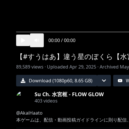
00:00
/
00:00
【#すうはあ】違う星のぼくら【水宮枢／
89,589
views ·
Uploaded
Apr 29, 2025
·
Archived
May
Download (
1080
p
60
,
8.65 GB
)
W
Su Ch. 水宮枢 - FLOW GLOW
403
videos
@AkaiHaato
本ゲームは、配信・動画投稿ガイドラインに則り配信
steam：
https://store.steampowered.com/app/3126