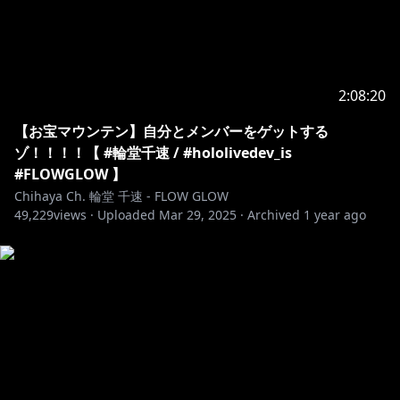
東京都板橋区加賀1丁目6番1号
ネットデポ新板橋
カバー株式会社 ホロライブ プレゼント係分
輪堂千速 宛
2:08:20
https://www.hololive.tv/contact
【お宝マウンテン】自分とメンバーをゲットする
ゾ！！！！【 #輪堂千速 / #hololivedev_is
-------------------------------------------
#FLOWGLOW 】
Chihaya Ch. 輪堂 千速 - FLOW GLOW
49,229
ホロライブプロダクションから未成年の視聴者へのお願
views ·
Uploaded
Mar 29, 2025
·
Archived
1 year ago
い：
コンテンツをご覧になる前に必ず下記リンクをご確認く
https://hololivepro.com/request-to-minors/