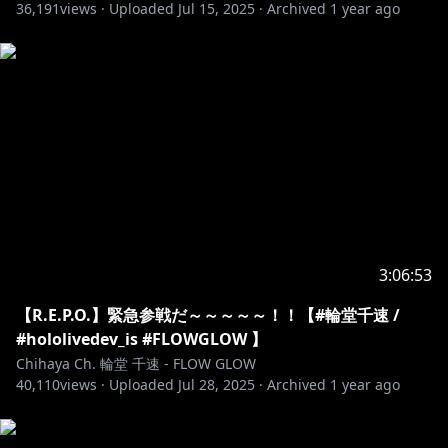
36,191
views ·
Uploaded
Jul 15, 2025
·
Archived
1 year ago
https://www.youtube.com/channel/UCKMWFR6lAstL
a7Vbf5dH7ig/join
📢 iOS ユーザーの皆様へ / for iOS(iPHONE, iPAD)
users
こちらのURL（
https://www.youtube.com/@RindoChihaya
）をWeb
ブラウザで開いて加入してください。
Go to
3:06:53
https://www.youtube.com/@UCKMWFR6lAstLa7Vbf5
dH7ig
join in web browser to join, instead of
【R.E.P.O.】緊急参戦だ～～～～～！！【#輪堂千速 /
YouTube app.
#hololivedev_is #FLOWGLOW 】
Chihaya Ch. 輪堂 千速 - FLOW GLOW
40,110
▼△▼△▼△▼△▼△▼△▼△▼△▼△▼△▼△▼△▼
views ·
Uploaded
Jul 28, 2025
·
Archived
1 year ago
△