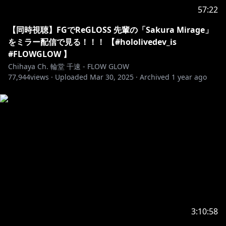
57:22
🔧最新情報 / information🎧
🆕
【同時視聴】FGでReGLOSS 先輩の「Sakura Mirage」
輪堂千速誕生日記念2025】グッズ発売決定✨
をミラー配信で見る！！！ 【#hololivedev_is
#FLOWGLOW 】
https://shop.hololivepro.com/products/rindochihay
Chihaya Ch. 輪堂 千速 - FLOW GLOW
77,944
a_birthday_2025
views ·
Uploaded
Mar 30, 2025
·
Archived
1 year ago
受注受付期間 : 2025年07月08日 21時30分 ～ 2025年08
月12日 18時00分
https://shop.hololivepro.com/products/hololive_asm
r_springwithyou
https://shop.hololivepro.com/products/hololive_part
nervoice?
utm_source=youtube&utm_medium=product_shelf
3:10:58
https://shop.hololivepro.com/products/hololive_nois