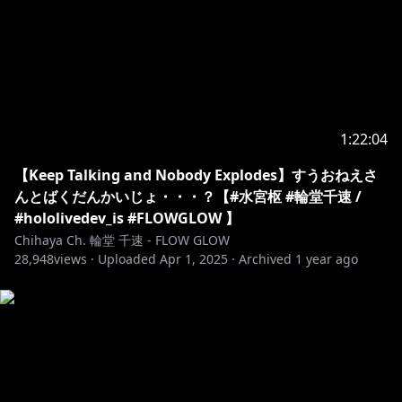
si=mBXpDoK64CkcTp7c
￣￣￣￣￣￣￣￣￣￣￣￣￣￣￣￣￣￣￣
◆FLOW GLOW OFFICIAL
WEB：
https://hololive.hololivepro.com/special/13902/
1:22:04
Youtube：
https://www.youtube.com/@DEV_IS_FLOWGLOW
【Keep Talking and Nobody Explodes】すうおねえさ
んとばくだんかいじょ・・・？【#水宮枢 #輪堂千速 /
#hololivedev_is #FLOWGLOW 】
◆ホロライブプロダクションOFFICIAL
Chihaya Ch. 輪堂 千速 - FLOW GLOW
HP:
https://hololivepro.com/
28,948
views ·
Uploaded
Apr 1, 2025
·
Archived
1 year ago
X:
https://x.com/hololivetv
-------------------------------------------
▼お手紙や色紙の送付先はコチラ
〒173-0003