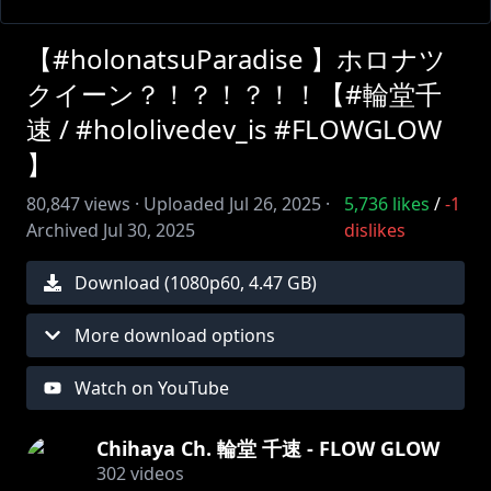
【#holonatsuParadise 】ホロナツ
クイーン？！？！？！！【#輪堂千
速 / #hololivedev_is #FLOWGLOW
】
80,847
views ·
Uploaded
Jul 26, 2025
·
5,736
likes
/
-1
Archived
Jul 30, 2025
dislikes
Download (
1080
p
60
,
4.47 GB
)
More download options
Watch on YouTube
Chihaya Ch. 輪堂 千速 - FLOW GLOW
302
videos