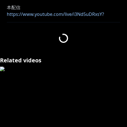
https://www.youtube.com/live/i3Nd5uDRxsY?
si=LZnbvLJmwg5FV2Vl
https://x.com/kinkikids753
ありがとうございます！
Related videos
ねえ、いっしょに向こう側の景色を見に行かない？
ホロライブDEV_ISからデビューした FLOWGLOWのDJ
兼運転手 輪堂千速です！
▼X
https://x.com/rindochihaya
▼△▼△▼△▼△▼△▼△▼△▼△▼△▼△▼△▼△▼
△