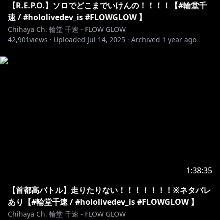
【R.E.P.O.】ソロでどこまでいけんの！！！！【#輪堂千
es?_pos=3&_fid=20ba45601&_ss=c
速 / #hololivedev_is #FLOWGLOW 】
Chihaya Ch. 輪堂 千速 - FLOW GLOW
https://shop.hololivepro.com/products/hololive_asm
42,901
views ·
Uploaded
Jul 14, 2025
·
Archived
1 year ago
r_whiteday?_pos=4&_fid=20ba45601&_ss=c
https://shop.hololivepro.com/products/hololive_hol
odetective?
utm_source=youtube&utm_medium=product_shelf
https://shop.hololivepro.com/products/hololive_asm
r_puttingyoutosleep?srsltid=AfmBOornk5wE4J-
Y90VWuTmFZWjBtXtraZblKbHsvubjPcaCjZ2tlw5-
1:38:35
https://shop.hololivepro.com/products/startingvoic
e_rindochihaya
【首都高バトル】走りたりない！！！！！！！※ネタバレ
あり【#輪堂千速 / #hololivedev_is #FLOWGLOW 】
Chihaya Ch. 輪堂 千速 - FLOW GLOW