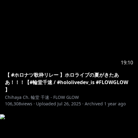
ハッシュタグ / Hashtags
配信タグ：#おしゃべりん堂
ファンアート：#もはやちはや
ファンネーム：ニック(メカニック)
ファンマーク：🎧🔧
▼△▼△▼△▼△▼△▼△▼△▼△▼△▼△▼△▼△▼
△
19:10
【 #ホロナツ歌枠リレー 】ホロライブの夏がきたあ
あ！！！【#輪堂千速 / #hololivedev_is #FLOWGLOW
https://youtu.be/6h1mezywMCw
】
Chihaya Ch. 輪堂 千速 - FLOW GLOW
106,308
views ·
Uploaded
Jul 26, 2025
·
Archived
1 year ago
https://youtu.be/r2nbjYYVaUA?
si=XdhXW2mBtAhXq4q8
https://youtu.be/EkdNf0b7UU0?