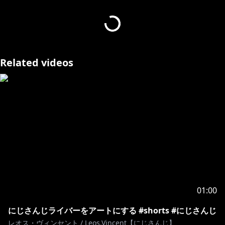
https://www.anycolor.co.jp/notice-for-minors
#アンジュカトリーナ #にじさんじ #vtuber #切り抜き
#雑談
Related videos
01:00
にじさんじライバーをアートにする #shorts #にじさんじ
レオス・ヴィンセント / Leos.Vincent【にじさんじ】