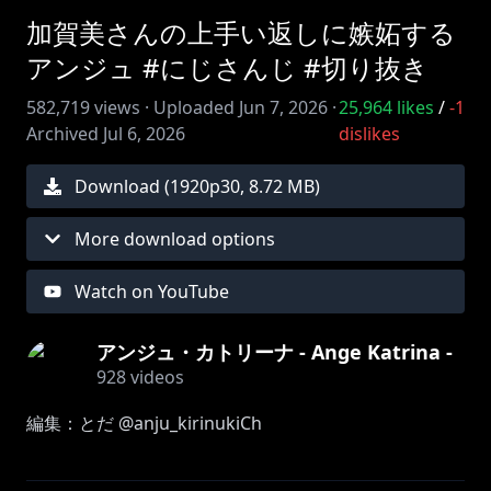
加賀美さんの上手い返しに嫉妬する
アンジュ #にじさんじ #切り抜き
582,719
views ·
Uploaded
Jun 7, 2026
·
25,964
likes
/
-1
Archived
Jul 6, 2026
dislikes
Download (
1920
p
30
,
8.72 MB
)
More download options
Watch on YouTube
アンジュ・カトリーナ - Ange Katrina -
928
videos
編集：とだ @anju_kirinukiCh
※未成年者の視聴者の方々は、下記リンク先の注意事項