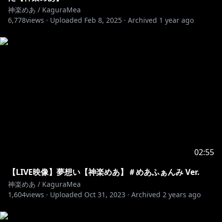
The directly monetary donation site is right here!
神楽めあ / KaguraMea
6,778
views ·
Uploaded
Feb 8, 2025
·
Archived
1 year ago
https://streamlabs.com/kaguramea0x0/tip
=★メンバーシップについて★=
『チャンネル登録』ボタンの横についてる『メンバーに
なる』で登録完了！
チャットに使える絵文字や、名前の横にバッチが付きま
す！
https://www.youtube.com/channel/UCWCc8tO-
uUl_7SJXIKJACMw/join
02:55
=★About membership★=
【LIVE映像】夢想い【神楽めあ】＃めあふぁんみ Ver.
Use the 『JOIN』 button next to the『SUBSCRIBED』
神楽めあ / KaguraMea
to get access to membership！
1,604
views ·
Uploaded
Oct 31, 2023
·
Archived
2 years ago
Gain custom emoji for live chat and badges next to
your name！