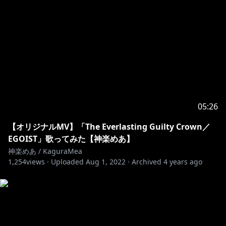
https://www.youtube.com/channel/UCWCc8tO-
uUl_7SJXIKJACMw/join
=★ファンクラブについて★=
５つのプランがあり階級によって様々な特典が受けれま
https://mea.fanbox.cc/
05:26
【オリジナルMV】「The Everlasting Guilty Crown／
https://kaguramea.booth.pm/
EGOIST」歌ってみた【神楽めあ】
神楽めあ / KaguraMea
1,254
views ·
Uploaded
Aug 1, 2022
·
Archived
4 years ago