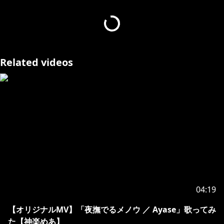
https://twitter.com/KaguraMea_VoV/
https://twitter.com/udukimiya
Related videos
https://twitter.com/jimmy_madomagi
http://u0u1.net/KM2h
https://twitter.com/KaguraMea_VoV
=★streamlabsについて★=
04:19
https://streamlabs.com/kaguramea0x0/tip
【オリジナルMV】「夜撫でるメノウ ／ Ayase」歌ってみ
=★About streamlabs★=
た【神楽めあ】