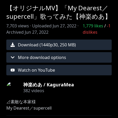
【オリジナルMV】「My Dearest／
supercell」歌ってみた【神楽めあ】
7,703
views ·
Uploaded
Jun 27, 2022
·
1,779
likes
/
-1
Archived
Jun 27, 2022
dislikes
Download (
1440
p
30
,
250 MB
)
More download options
Watch on YouTube
神楽めあ / KaguraMea
382
videos
⊿素敵な本家様
My Dearest／supercell