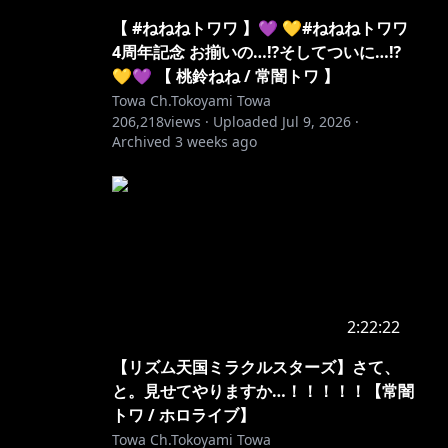
【 #ねねねトワワ 】💜 💛#ねねねトワワ
4周年記念 お揃いの…⁉️そしてついに…⁉️
💛💜 【 桃鈴ねね / 常闇トワ 】
Towa Ch.Tokoyami Towa
206,218
views ·
Uploaded
Jul 9, 2026
·
うに！）
Archived
3 weeks ago
2:22:22
【リズム天国ミラクルスターズ】さて、
と。見せてやりますか…！！！！！【常闇
トワ / ホロライブ】
Towa Ch.Tokoyami Towa