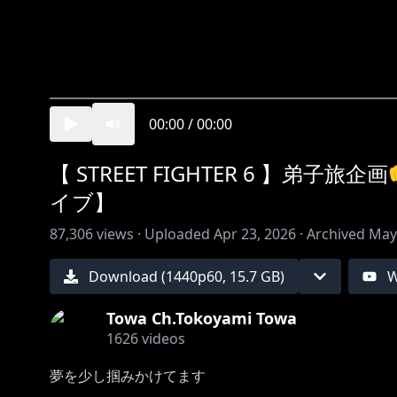
00:00
/
00:00
【 STREET FIGHTER 6 】
イブ】
87,306
views ·
Uploaded
Apr 23, 2026
·
Archived
May
Download (
1440
p
60
,
15.7 GB
)
W
Towa Ch.Tokoyami Towa
1626
videos
夢を少し掴みかけてます