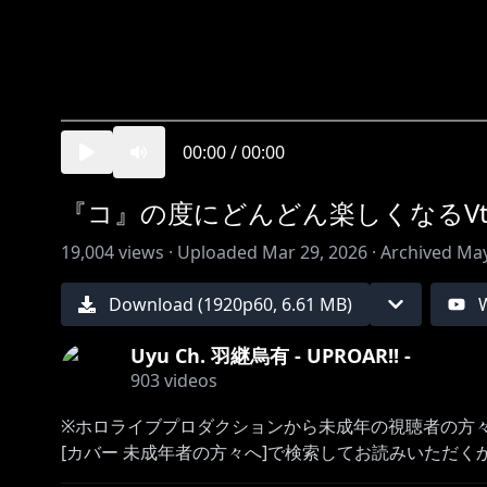
00:00
/
00:00
『コ』の度にどんどん楽しくなるVtube
19,004
views ·
Uploaded
Mar 29, 2026
·
Archived
May
Download (
1920
p
60
,
6.61 MB
)
Uyu Ch. 羽継烏有 - UPROAR!! -
903
videos
※ホロライブプロダクションから未成年の視聴者の方
https://hololivepro.com/request-to-minors/