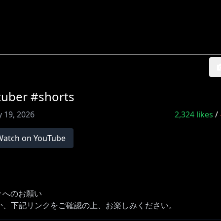
r #shorts
 19, 2026
2,324
likes
/
Watch on YouTube
々へのお願い