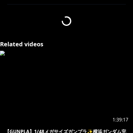
質問や雑談ネタはｺﾁﾗへどうぞ！※配信でとりあげさせ
https://marshmallow-qa.com/ksononair?
t=RMvnZi&utm_medium=url_text&utm_source=pro
motion
Related videos
Twitter●
https://twitter.com/ksononair
Twitch●
https://www.twitch.tv/ksonsouchou
Discord●
https://www.discord.gg/ksononair
FANBOX●
https://kson.fanbox.cc/
ブログ、支援者様
に毎月プレゼントなど✨
Schedule●
https://kson-schedule.com/
配信の感想などは #ksonONAIR のタグでつぶやいてく
れますと嬉しいです！
🍕メンバーシップでご支援ありがとうございます✨
/ @ksononair
1:39:17
月額490円で限定コンテンツ、限定生配信、ファンディ
スコードの加入などの特典があります！
【GUNPLA】1/48メガサイズガンプラ✨横浜ガンダム完