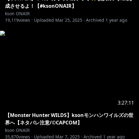
月額1,190円の【鉄砲玉】にアップグレードするとさら
成させるよ！【#ksonONAIR】
に親衛隊同士の親睦を深められる！？
kson ONAIR
19,119
※アップグレードしたい方はメンバーページの右上の歯
views ·
Uploaded
Mar 25, 2025
·
Archived
1 year ago
車⚙マークからできます✨
🍕LINEスタンプ/着せ替え販売中！
kson組長●
https://line.me/S/sticker/27254078
眼鏡あり●
https://line.me/S/sticker/18256637
眼鏡なし●
https://line.me/S/sticker/18130660
https://line.me/S/shop/theme/detail?i
...
https://line.me/S/shop/theme/detail?i
...
3:27:11
Sanrio VirtualFes 2025に参加中！
【Monster Hunter WILDS】ksonモンハンワイルズの世
界へ【ネタバレ注意/©CAPCOM】
https://v-fes.sanrio.co.jp/ticket
kson ONAIR
35,870
views ·
Uploaded
Mar 7, 2025
·
Archived
1 year ago