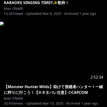
KARAOKE SINGING TIME!!✨歌枠！
kson ONAIR
13,267
views ·
Uploaded
Mar 8, 2025
·
Archived
1 year ago
2:52:34
【Monster Hunter Wilds】助けて視聴者ハンター！一緒
に狩りに行こう！【※ネタバレ注意】©CAPCOM
kson ONAIR
20,450
views ·
Uploaded
Mar 15, 2025
·
Archived
1 year ago