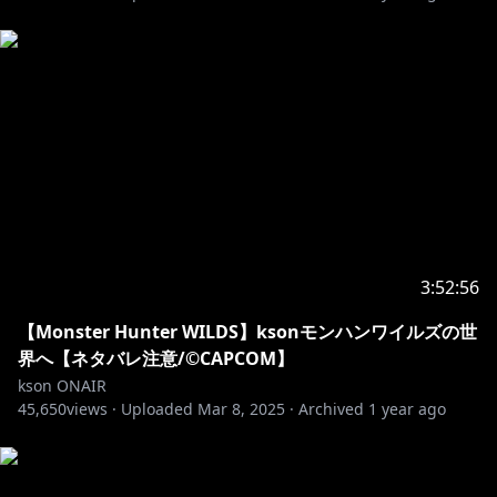
VShojo Valentines DAY Merch
まだまだ絶賛販売中！ボイスとデスクマットのフルセッ
https://store.vshojo.com/ja-jp/products/festival-
celebrations-bundle
Gfuel x VShojo
糖質ゼロ！カフェインゼロ！なのに美味い！🔥
👉https://gfuel.ly/kson
20%オフコードはコチラ: KSON
3:52:56
kson x レッツゴー!陰陽師 コラボがVillage Vanguardに
て第1.5弾発売！
【Monster Hunter WILDS】ksonモンハンワイルズの世
これから実店舗で販売をするとか・・・？続報をお待ち
界へ【ネタバレ注意/©CAPCOM】
ください！
kson ONAIR
45,650
views ·
Uploaded
Mar 8, 2025
·
Archived
1 year ago
◎お世話になっている素材サイト様
OKUMONO:
https://sozaino.site/
◎お世話になっているコメントアプリ様