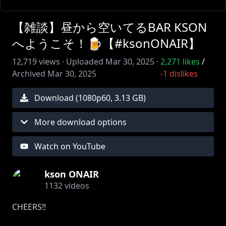
【雑談】昼から空いてるBAR KSON
へようこそ！🍺【#ksonONAIR】
12,719
views ·
Uploaded
Mar 30, 2025
·
2,271
likes
/
Archived
Mar 30, 2025
-1
dislikes
Download (
1080
p
60
,
3.13 GB
)
More download options
Watch on YouTube
kson ONAIR
1132
videos
CHEERS!!