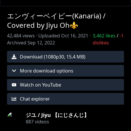
エンヴィーベイビー(Kanaria) /
Covered by Jiyu Oh⚜
42,484
views ·
Uploaded
Oct 16, 2021
·
3,462
likes
/
-1
Archived
Sep 12, 2022
dislikes
Download (
1080
p
30
,
15.4 MB
)
More download options
Watch on YouTube
Chat explorer
ジユ / Jiyu 【にじさんじ】
887
videos