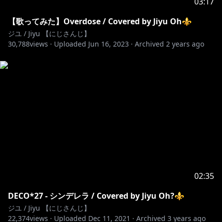
03:17
⚜매너를 지키고 다같이 즐거운 방송을 만들어요!(금지
사항입니다)⚜
【歌ってみた】Overdose / Covered by Jiyu Oh⚜
-다른 분들이 기분 나쁠정도의 욕설이나 성희롱 등은 금
ジユ / Jiyu 【にじさんじ】
30,788
지입니다!
views ·
Uploaded
Jun 16, 2023
·
Archived
2 years ago
-방송 내용과 관계 없는 Vtuber나 스트리머 언급 등은 그
만둬주세요
-논란이 될만한 발언이나 닉네임
-외에도 자신이 생각했을 때 아... 이건 좀 아닌거같은데?
라고 생각하는 행동 등등
위의 내용 외에도 판단에 따라 경고 후 채팅 삭제나 밴 등
의 처리가 있을 수 있습니다!
잘 부탁드려요!
02:35
⚜ルールは守って楽しいリスナー生活をしましょう！
DECO*27 - シンデレラ / Covered by Jiyu Oh?⚜
（禁止事項）⚜
ジユ / Jiyu 【にじさんじ】
・他の方の気持ちを悪くさせるほどの悪口、セクハラは
22,374
views ·
Uploaded
Dec 11, 2021
·
Archived
3 years ago