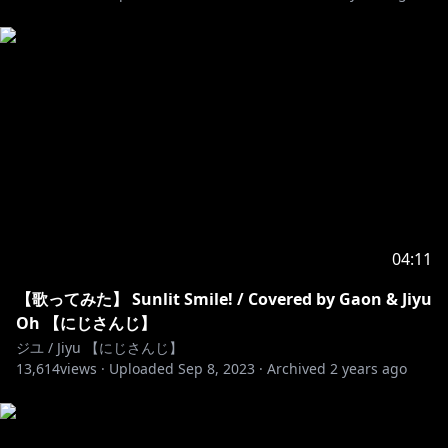
禁止です！
・配信の内容と関係ないVtuberさんの話等々はおやめ
ください
・問題になるような発言やニックネーム
・他にご自分で考えても「あ…これはダメかも…」と思
うくらいの行動などなど
以上の内容以外も僕の判断によってチャットの削除や
BANなどが有るかもです！
よろしくお願いします！
04:11
-------------------------------------------------
【歌ってみた】 Sunlit Smile! / Covered by Gaon & Jiyu
Oh 【にじさんじ】
◈『Twitter』
https://twitter.com/JiyuOh2434
ジユ / Jiyu 【にじさんじ】
◈『Support』
https://toon.at/donate/jiyuoh2434
13,614
views ·
Uploaded
Sep 8, 2023
·
Archived
2 years ago
◈『Membership』
https://www.youtube.com/channel/UCnzZmBOSrQf
2wDBbnsDajVw/join