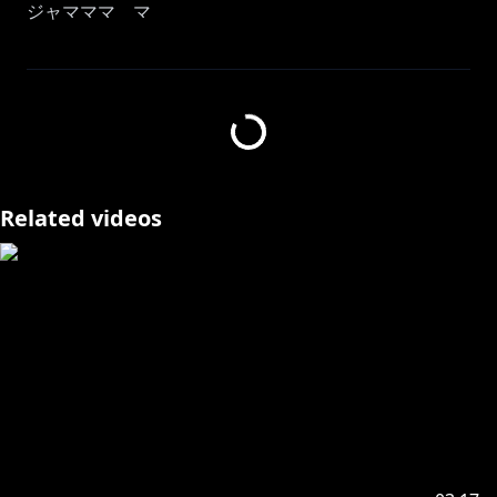
ジャマママ マ
⚜Original
https://youtu.be/dgS6HvEohsw
⚜Vocal Jiyu Oh
Related videos
⚜illust TQ(@arigaTT_9)
⚜Recording Siro(@W_cat0515)
⚜Mix&Mastering Siro(@W_cat0515)
https://www.youtube.com/channel/UCrhhJPNsOqzN
IkUfTABoSpg
----------------------------------------------------------