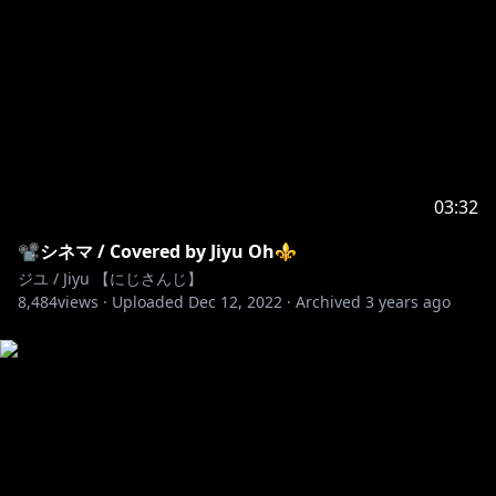
◈『NIJISANJI KR』
https://twitter.com/NIJISANJI_KR
#니지산지 #にじさんじ #오지유 #PREELIVE
03:32
📽️シネマ / Covered by Jiyu Oh⚜
ジユ / Jiyu 【にじさんじ】
8,484
views ·
Uploaded
Dec 12, 2022
·
Archived
3 years ago