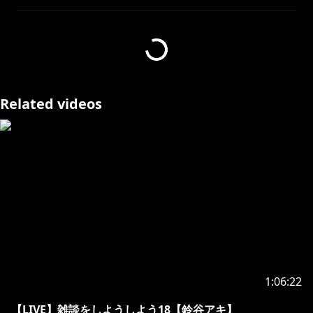
今日は雑談をしようしよう。
今週もおしまいですね、どんな一週間でしたか？
ボクは日曜日が楽しみでドキドキです！
Related videos
https://www.youtube.com/channel/UCpnvhOIJ6BN-
vPkYU9ls-Eg?sub_confirmation=1
*サムネイル*
でぃてくと様（@Detect_N）
https://twitter.com/aki_suzuya
https://www.mirrativ.com/user/2329734
1:06:22
*------------------------------------------------*
【LIVE】雑談をしようしよう18【鈴谷アキ】