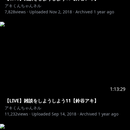
にじさんじについて
アキくんちゃんネル
7,828
views ·
Uploaded
Nov 2, 2018
·
Archived
1 year ago
http://nijisanji
..co.jp/faq/
一番下のリンクよりフォームへお進みください。
もしくは公式Twitter（@nijisanji_app）へDMをお願い
します。
https://nijisanji.booth.pm/
http://nijisanji
..co.jp/faq/
1:13:29
こちらの「お問い合わせ」を読んでいただき
【LIVE】雑談をしようしよう11【鈴谷アキ】
以下までよろしくお願いします。
アキくんちゃんネル
11,232
views ·
Uploaded
Sep 14, 2018
·
Archived
1 year ago
〒106-0032
東京都港区六本木7-18-18