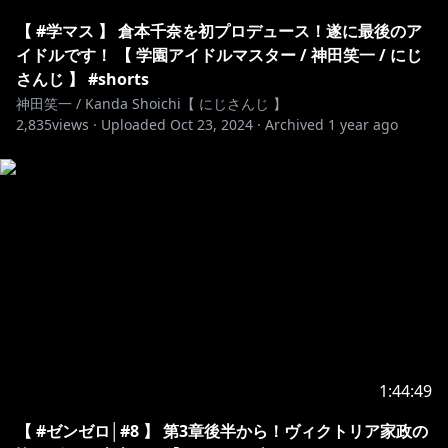
https://www.anycolor.co.jp/notice-for-minors
【 #学マス 】 倉本千奈を初プロデュース！遂に最後のア
イドルです！ 【 学園アイドルマスター / 神田笑一 / にじ
￣￣￣￣￣￣￣￣￣￣￣￣￣￣￣￣￣￣￣￣￣￣￣￣￣
さんじ 】 #shorts
￣￣￣￣￣￣￣￣
神田笑一 / Kanda Shoichi【 にじさんじ 】
#ドンキーコングバナンザ #switch2
2,835
views ·
Uploaded
Oct 23, 2024
·
Archived
1 year ago
1:44:49
【 #ゼンゼロ│#8 】 第3章後半から！ヴィクトリア家政の