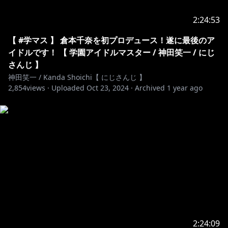
ima=0042
2:24:53
https://shop.nijisanji.jp/s/niji/item/detail/dig-00124?
【 #学マス 】 倉本千奈を初プロデュース！遂に最後のア
ima=0549
イドルです！ 【 学園アイドルマスター / 神田笑一 / にじ
さんじ 】
神田笑一 / Kanda Shoichi【 にじさんじ 】
2,854
🍅│Twitterやお手紙など
views ·
Uploaded
Oct 23, 2024
·
Archived
1 year ago
￣￣￣￣￣￣￣￣￣￣￣￣￣￣￣￣￣￣￣￣￣￣￣￣￣
￣￣￣￣￣￣￣￣
https://twitter.com/Kanda_Shoichi
https://www.nijisanji.jp/contact
⚠未成年の視聴者の方々は、下記リンク先の注意事項も
2:24:09