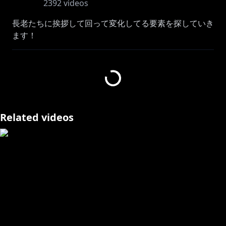
2392
videos
長老たちに挨拶して回って変化してる要素を探していき
ます！
もしかしたら新しい服とかあるかも？
【 イラスト 】
https://x.com/yuhiyul
Related videos
📢│常設ボイス・朗読企画ボイスも販売中！
￣￣￣￣￣￣￣￣￣￣￣￣￣￣￣￣￣￣￣￣￣￣￣￣￣
￣￣￣￣￣￣￣￣
過去の季節限定ボイスが常設ボイスとして販売中！
【神田笑一】にじさんじ季節ボイス【2018年10月～
https://shop.nijisanji.jp/s/niji/item/detail/dig-00095?