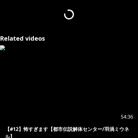
再生リスト：
https://www.youtube.com/playlist?
list=PLC0194KMxFn19-7GmcBel1-EnEmyfsM9F
公式サイト：
https://umdc.shueisha-games.com/
開発：墓場文庫 販売：集英社ゲームズ
Related videos
©Hakababunko / SHUEISHA, SHUEISHA GAMES
#見ルネル
･･･････････････････････････････
https://www.youtube.com/channel/UCE5VgVGRPfNC
jXPeTe1QJHA/join
・オリジナルのスタンプが使えるよ！
・たまにメンバー限定の配信もあるよ！
54:36
･･･････････････････････････････
【#12】怖すぎます【都市伝説解体センター/羽渦ミウネ
ル】