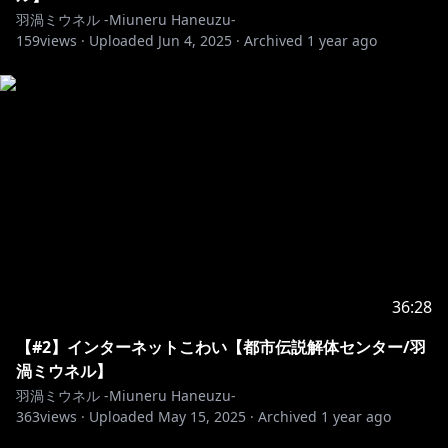
Twitter✿https://twitter.com/Miuneru_
羽渦ミウネル -Miuneru Haneuzu-
159
（配信やコラボなどの告知はこちら）
views ·
Uploaded
Jun 4, 2025
·
Archived
1 year ago
Bluesky✿https://bsky.app/profile/miuneru.voms.net
（日常的な呟きはこちら）
GOODS✿https://voms.booth.pm/
°˖✧ いつもの姿 ✧˖°
Illust&Live2D✿https://twitter.com/GYARI_
°˖✧ 異世界の姿 ✧˖°
Illust✿https://twitter.com/chie_rico
36:28
Live2D✿https://twitter.com/Amatoko85
【#2】インターネットこわい【都市伝説解体センター/羽
渦ミウネル】
･･･････････････････････････････
羽渦ミウネル -Miuneru Haneuzu-
363
views ·
Uploaded
May 15, 2025
·
Archived
1 year ago