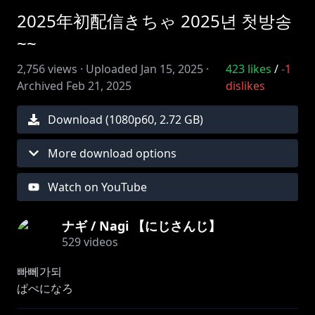
2025年初配信きちゃ 2025년 첫방송
~~
2,756
views ·
Uploaded
Jan 15, 2025
·
423
likes
/
-1
Archived
Feb 21, 2025
dislikes
Download (
1080
p
60
,
2.72 GB
)
More download options
Watch on YouTube
ナギ / Nagi 【にじさんじ】
529
videos
빠뻬가되
https://shop.nijisanji.jp/s/niji/item/detail/SSZS-