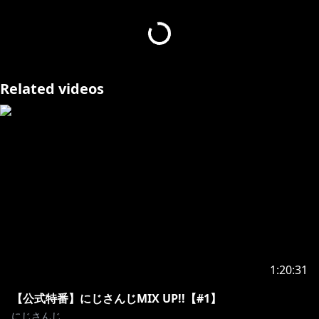
27975?ima=5724
ナギオリジナルグッズ発売！！
https://twitter.com/nijisanji_app/status/17424710790
Related videos
74078849
https://www.youtube.com/channel/UC5ek2GWKvUK
FgnKSHuuCFrw/join
https://toon.at/donate/nagi2434
https://twitter.com/NagiSo2434
ーーーーーーーーーーーーーーーーーーーーー
1:20:31
【公式特番】にじさんじMIX UP!!【#1】
・니지산지 관련
にじさんじ