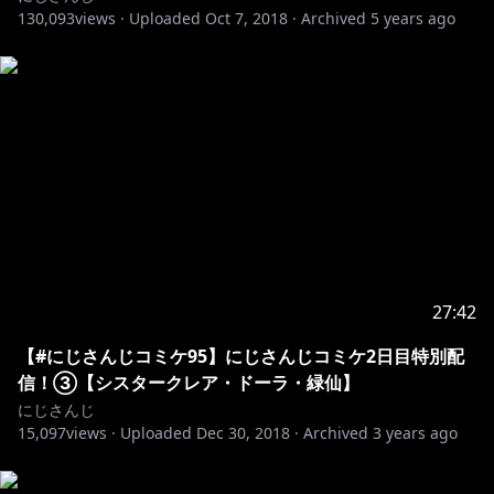
130,093
◆ 공식Twitter
views ·
Uploaded
Oct 7, 2018
·
Archived
5 years ago
@NIJISANJI_KR
https://www.anycolor.co.jp/notice-for-minors-kr
#새복많 #nagilive #にじさんじ
27:42
【#にじさんじコミケ95】にじさんじコミケ2日目特別配
信！③【シスタークレア・ドーラ・緑仙】
にじさんじ
15,097
views ·
Uploaded
Dec 30, 2018
·
Archived
3 years ago