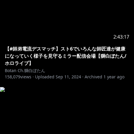
1.皆で仲良くする事。スパムや荒らし行為は禁止。
2.スパムや荒らしを見かけても反応しない。ブロック&
通報で無視しましょう。
3.配信に関係ない話題を出したり個人的なお話をするの
2:43:17
は控えましょう。
4.話題に出ていない他の配信者のお話などは控えましょ
【#師弟電流デスマッチ】スト6でいろんな師匠達が健康
う。
になっていく様子を見守るミラー配信会場【獅白ぼたん/
5.同様に、わたしの配信の話は他の配信者のチャットで
ホロライブ】
しないでください。
Botan Ch.獅白ぼたん
158,079
6.待機所でお喋りは控えましょう(トラブル防止のため)
views ·
Uploaded
Sep 11, 2024
·
Archived
1 year ago
Thanks for watching my stream!
I can only understand simple English, but I
appreciate your comments and support.
To help everyone enjoy the stream more, please
follow these rules: