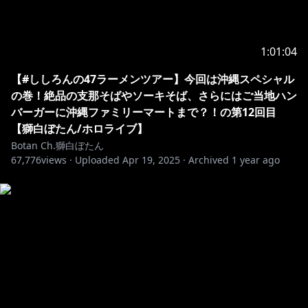
1.Be
nice to other viewers. Don’t spam or troll
2.If you see spam or trolling, don’t respond. Just
3.Talk
about the stream, but please don’t bring up
1:01:04
unrelated topics or have personal conversations.
【#ししろんの47ラーメンツアー】今回は沖縄スペシャル
4.Don’t bring up other streamers or streams unless I
の巻！絶品の支那そばやソーキそば、さらにはご当地ハン
mention them.
バーガーに沖縄ファミリーマートまで？！の第12回目
5.Similarly, don’t talk about me or my stream in
【獅白ぼたん/ホロライブ】
other streamers’ chat.
Botan Ch.獅白ぼたん
6.Please refrain from chatting before the stream
67,776
views ·
Uploaded
Apr 19, 2025
·
Archived
1 year ago
starts to prevent any issues
As long as you follow the rules above, you can chat
in any language
--------------------------------
※ホロライブプロダクションから未成年の視聴者の方々
へのお願い
[カバー 未成年者の方々へ]で検索してお読みいただく
か、