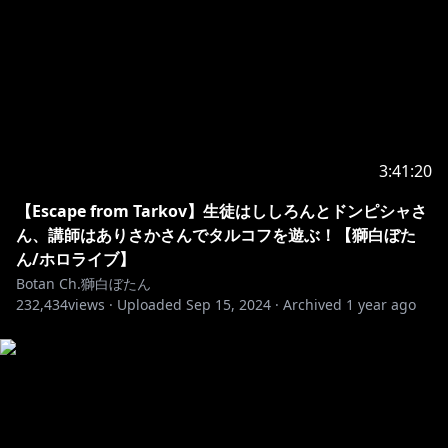
的・社会的意図は無いことを予めご理解ください。
【Notices From COVER Corporation】
We have been made aware of a number of attempts
to incite controversy against our talents by causing
them to utter sensitive statements using the live
stream chat.
3:41:20
In response to this, we have set up a list of terms
【Escape from Tarkov】生徒はししろんとドンピシャさ
unable to be mentioned at present to prevent this.
ん、講師はありさかさんでタルコフを遊ぶ！【獅白ぼた
Please understand that this response is not
ん/ホロライブ】
politically motivated and is intended to ensure the
Botan Ch.獅白ぼたん
peaceful live streams by our talents.
232,434
views ·
Uploaded
Sep 15, 2024
·
Archived
1 year ago
Please understand that even if such statements
were to be said by the talents, these are in no way
politically or ideologically motivated.
！この配信でのお約束！