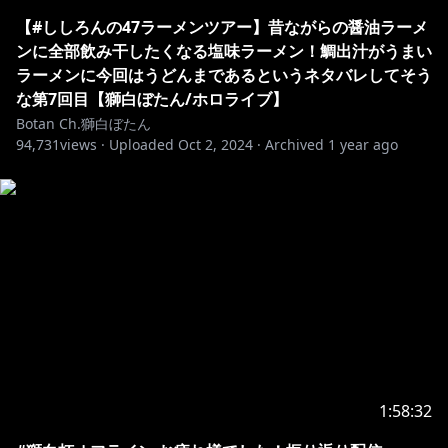
https://www.youtube.com/watch?v=gCJ0aoAX-Ek
【#ししろんの47ラーメンツアー】昔ながらの醤油ラーメ
ンに全部飲み干したくなる塩味ラーメン！鯛出汁がうまい
🎵【歌ってみた】Beyond the way （つぼはちでcover
ラーメンに今回はうどんまであるというネタバレしてそう
な第7回目【獅白ぼたん/ホロライブ】
https://www.youtube.com/watch?v=vunNj3JmmVI
Botan Ch.獅白ぼたん
94,731
views ·
Uploaded
Oct 2, 2024
·
Archived
1 year ago
┈┈┈┈┈┈┈┈┈┈┈┈┈┈┈┈┈
🔸各種リンク・メンバーシップ
┈┈┈┈┈┈┈┈┈┈┈┈┈┈┈┈┈
https://www.youtube.com/channel/UCUKD-
uaobj9jiqB-VXt71mA/join
いつも励みになってます、ありがとう！
専用バッジ、専用スタンプ、メンバー限定配信などがあ
ります💓
1:58:32
https://open.spotify.com/intl-