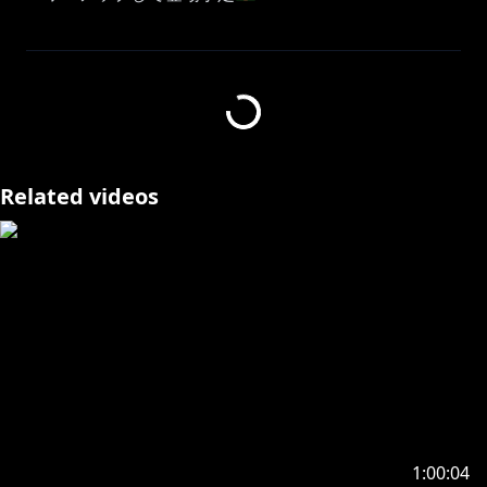
企画のハッシュタグ：はじまってから公開！
https://x.com/Misamisatotomi
┈┈┈┈┈┈┈┈┈┈┈┈┈┈┈┈┈
Related videos
🔸新着情報/New!
┈┈┈┈┈┈┈┈┈┈┈┈┈┈┈┈┈
https://line.me/S/sticker/33236450
✨5/2（土）～5/6（水）は毎日お昼12時から
ホロメンと動画形式のスペシャルコラボウィーク開催中
https://x.com/shishirobotan/status/20497976893161
79986
1:00:04