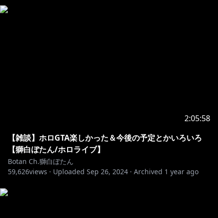
※お約束ごと：
https://www.hololive.tv/contact
┈┈┈┈┈┈┈┈┈┈┈┈┈┈┈┈┈
🔸注意事項 /Notice from the company
┈┈┈┈┈┈┈┈┈┈┈┈┈┈┈┈┈
現在弊社タレントに対し、配信中のチャット等によりセ
ンシティブな発言を誘発して、炎上を引き起こそうとす
る事象が散見されています。
これに対し、NGワードを設定して予防を行っておりま
すが、当該対応は政治的意図を含むものではなく、タレ
2:05:58
ントの安全な配信を担保するためである旨ご理解くださ
【雑談】ホロGTA楽しかった＆今後の予定とかいろいろ
い。
【獅白ぼたん/ホロライブ】
Botan Ch.獅白ぼたん
上記のとおり、炎上を故意に誘発しようとするユーザー
59,626
views ·
Uploaded
Sep 26, 2024
·
Archived
1 year ago
によるチャットやコメントによって、タレントが意図せ
ずセンシティブな発言を行ってしまう可能性がありま
す。
このような発言を行った場合にも、タレントには政治