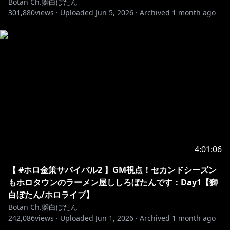
Botan Ch.獅白ぼたん
301,880
views ·
Uploaded
Jun 5, 2026
·
Archived
1 month ago
https://www.youtube.com/@KeiMorimoto_music
Chat・ED BGM
「白王の夜」
https://www.youtube.com/@ryo_lion
#hololive #vtuber
┈┈┈┈┈┈┈┈┈┈┈┈┈┈┈┈┈
🔸お手紙/letter
4:01:06
┈┈┈┈┈┈┈┈┈┈┈┈┈┈┈┈┈
💌 〒173-0003
【 #ホロ金策サバイバル2 】GM視点！セカンドシーズン
東京都板橋区加賀1丁目6番1号
もホロタウンのラーメン屋ししろぼたんです：Day1【獅
ネットデポ新板橋
白ぼたん/ホロライブ】
カバー株式会社 ホロライブ プレゼント係分
Botan Ch.獅白ぼたん
242,086
獅白ぼたん 宛
views ·
Uploaded
Jun 1, 2026
·
Archived
1 month ago