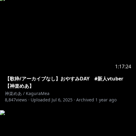
https://store.line.me/stickershop/product/16746562
୨୧┈┈┈┈┈┈┈┈┈┈┈┈┈┈┈┈┈┈┈┈┈┈┈୨୧
🍥配信中のお願い🍥
・歌配信のフルアーカイブ、カット編集のみの転載は禁
止します！
ただし、歌配信の音源を使用した二次創作(三次創作)は
1:17:24
常識の範囲内でよろしくお願いします！
【歌枠/アーカイブなし】おやすみDAY #新人vtuber
【神楽めあ】
Please notice during streaming
神楽めあ / KaguraMea
8,847
views ·
Uploaded
Jul 6, 2025
·
Archived
1 year ago
・Please Do Not upload full singing stream archives,
nor clips without further editing!
However, derivative work using sound sources from
singing streams within reasonable range is highly