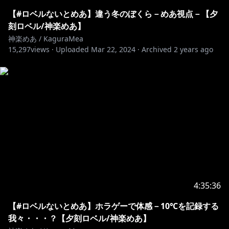
https://linkco.re/dgvmF8BY
【#ロベルないとめあ】違う冬のぼくら－めあ視点－【夕
刻ロベル/神楽めあ】
୨୧┈┈┈┈┈┈┈┈┈┈┈┈┈┈┈┈┈┈┈┈┈┈┈୨୧
神楽めあ / KaguraMea
15,297
views ·
Uploaded
Mar 22, 2024
·
Archived
2 years ago
ଘ♡streamlabs(ドネート、Donate)
https://streamlabs.com/kaguramea0x0/tip
ଘ♡About streamlabs
The directly monetary donation site is right here!
https://streamlabs.com/kaguramea0x0/tip
ଘ♡メンバーシップ
『チャンネル登録』ボタンの横についてる『メンバーに
なる』で登録完了！
4:35:36
チャットに使える絵文字や、名前の横にバッチが付きま
【#ロベルないとめあ】ホラゲーで体感－10℃を記録する
我々・・・？【夕刻ロベル/神楽めあ】
https://www.youtube.com/channel/UCWCc8tO-