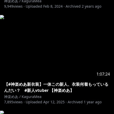
神楽めあ / KaguraMea
uUl_7SJXIKJACMw/join
9,949
views ·
Uploaded
Feb 8, 2024
·
Archived
2 years ago
ଘ♡About membership
Use the 『JOIN』 button next to the『SUBSCRIBED』
to get access to membership！
Gain custom emoji for live chat and badges next to
https://www.youtube.com/channel/UCWCc8tO-
uUl_7SJXIKJACMw/join
https://twitter.com/KaguraMea_VoV
1:07:24
https://mea.fanbox.cc/
【#神楽めあ新衣装】一体この新人、衣装何着もっている
んだい？ #新人vtuber 【神楽めあ】
神楽めあ / KaguraMea
https://kaguramea.booth.pm/
7,895
views ·
Uploaded
Apr 12, 2025
·
Archived
1 year ago