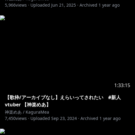
KXd3dLwUhuQ
5,966
views ·
Uploaded
Jun 21, 2025
·
Archived
1 year ago
https://www.youtube.com/channel/UCacwMvUs2ujji
tMZhvLIP7g
https://www.youtube.com/channel/UCep27mxUiDB2
XBOYeUma8dA
NC ピアノ&カラオケミュージック
https://www.youtube.com/channel/UCRKFk6VNBJiH2
LuM59BtVgg
1:33:15
https://www.youtube.com/channel/UCO_D1ezqp4XX
JRhH8RcoAoQ
【歌枠/アーカイブなし】えらいってされたい #新人
vtuber 【神楽めあ】
https://www.youtube.com/channel/UCgv7hPT53C_Ci
神楽めあ / KaguraMea
Vgxc8d7HcQ
7,450
views ·
Uploaded
Sep 23, 2024
·
Archived
1 year ago
https://www.youtube.com/channel/UCxaw9r7yNwlS