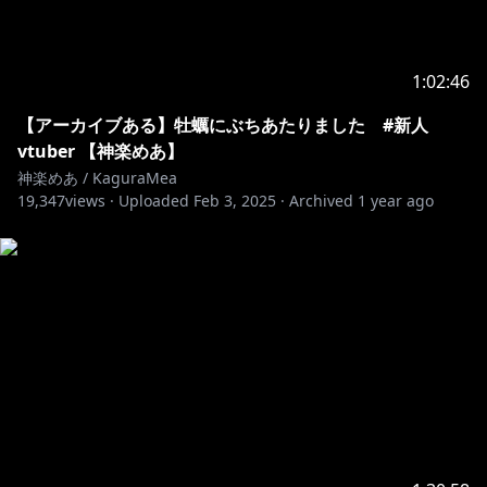
歌枠で使用させていただいてるオケ音源一覧
https://www.youtube.com/channel/UC177HIuyGIOz
1:02:46
D_ReHEg2Qww
【アーカイブある】牡蠣にぶちあたりました #新人
https://www.youtube.com/channel/UCNvA1JanA__nJr
vtuber 【神楽めあ】
wcTEpz5zQ
神楽めあ / KaguraMea
19,347
views ·
Uploaded
Feb 3, 2025
·
Archived
1 year ago
https://www.youtube.com/channel/UC6Wj6-
rHqvchEeE5E2y16hA
https://www.youtube.com/channel/UCIUIex6hsvxf-
5Bw2r5oEnQ
https://www.youtube.com/channel/UCoQZasyC8aYe
61A53zQS_gQ
https://www.youtube.com/channel/UC3g6Vrieg1Wq
oxn5wHm0iNg/featured