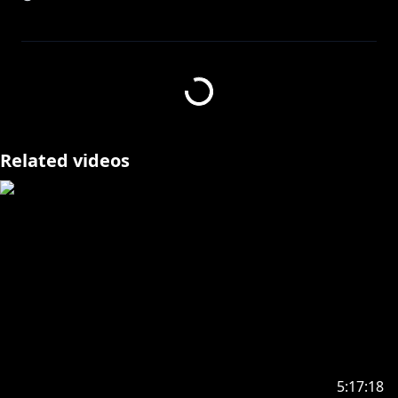
https://kaguramea.booth.pm/items/6738346
https://kaguramea.booth.pm/items/6391614
Related videos
●各種ストリーミングサイトにて配信開始
https://linkco.re/2MU8ZFe1
https://linkco.re/Sbz4XtT9
https://linkco.re/QyrY5UvA
1st album
https://linkco.re/qq3EA3xF
5:17:18