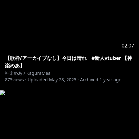
appreciated!
୨୧┈┈┈┈┈┈┈┈┈┈┈┈┈┈┈┈┈┈┈┈┈┈┈୨୧
☆-Special Thanks -☆
OP動画
02:07
https://twitter.com/ncgl_
【歌枠/アーカイブなし】今日は晴れ #新人vtuber 【神
楽めあ】
ED動画
神楽めあ / KaguraMea
875
views ·
Uploaded
May 28, 2025
·
Archived
1 year ago
https://twitter.com/dj_3zutama
新Live2d
担当絵師さん：jimmy先生(@jimmy_madomagi)
担当モデラーさん：rariemon先生(@rariemonn765)
୨୧┈┈┈┈┈┈┈┈┈┈┈┈┈┈┈┈┈┈┈┈┈┈┈୨୧