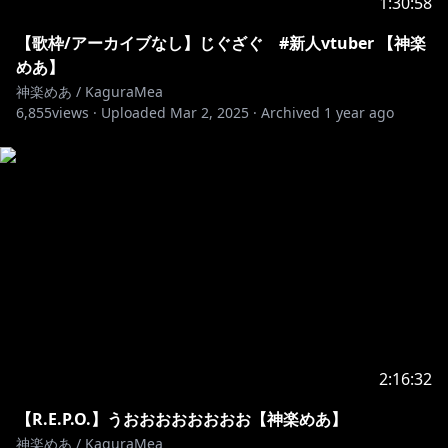
1:30:58
https://www.youtube.com/channel/UCsbDnBu6MWs
【歌枠/アーカイブなし】じぐざぐ #新人vtuber 【神楽
ehJrMMQ1Ii3w
めあ】
神楽めあ / KaguraMea
6,855
https://www.youtube.com/channel/UC_fsS7N6_hGX
views ·
Uploaded
Mar 2, 2025
·
Archived
1 year ago
wWlSGs9zTrA/featured
https://www.youtube.com/channel/UCxJ1Lz31PGPN0
4BvaeAtmew
https://www.youtube.com/channel/UCWFIeDlyR9Mk
ySG6-bYvQwA
アルタエース-カラオケ制作・芸能マネジメントチャン
https://www.youtube.com/channel/UC7fyuQSXC8wI
qH-CwvRup-Q
2:16:32
【R.E.P.O.】うおおおおおおおお【神楽めあ】
https://www.youtube.com/channel/UCMoNufzewcy_
神楽めあ / KaguraMea